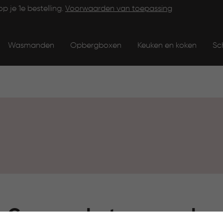
op je 1e bestelling.
Voorwaarden van toepassing
Wasmanden
Opbergboxen
Keuken en koken
Sc
Geen producten gevonden