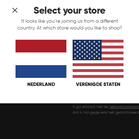
Select your store
It looks like you’re joining us from a different
country. At which store would you like to shop?
Over Curver
Meld je aan & krijg 10% ko
Ons verhaal
Nieuwsbrief
NEDERLAND
VERENIGDE STATEN
Internationale catalogus
AANMELDEN
Ik ga akkoord met de
verkoopvoorwaar
dat ik mijn gegevens heb gecontroleerd