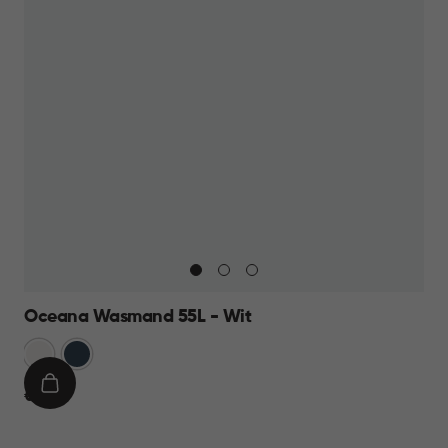
Oceana Wasmand 55L - Wit
Wit
Blauw
IN
€
€ 17,95
WINKELMAND
17,95