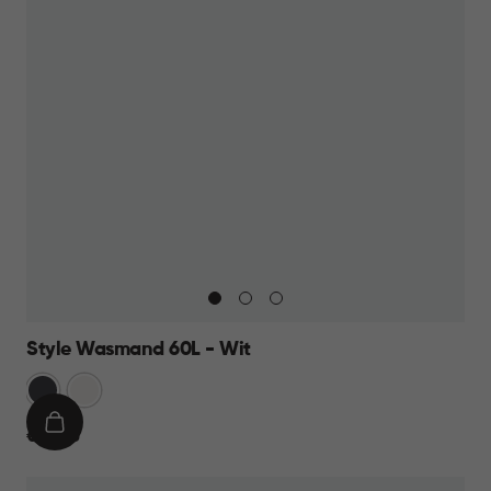
Style Wasmand 60L - Wit
Grijs
Wit
IN
€
€ 27,95
WINKELMAND
27,95