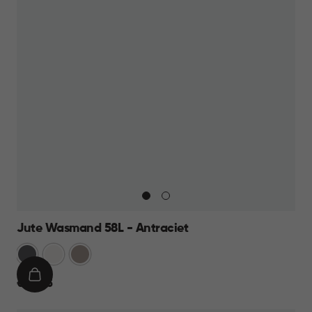
Jute Wasmand 58L - Antraciet
Antraciet
Wit
Taupe
IN
€
€ 22,95
WINKELMAND
22,95