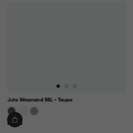
Jute Wasmand 58L - Taupe
Antraciet
Wit
Taupe
IN
€
€ 22,95
WINKELMAND
22,95