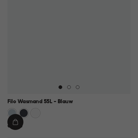
Filo Wasmand 55L - Blauw
Blauw
Antraciet
Wit
IN
€
€ 21,95
WINKELMAND
21,95