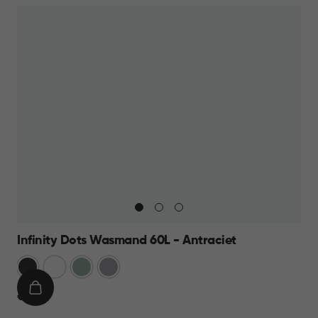
Infinity Dots Wasmand 60L - Antraciet
Donkergrijs
Wit
Groen
Licht
Grijs
IN
€
€ 19,95
WINKELMAND
19,95