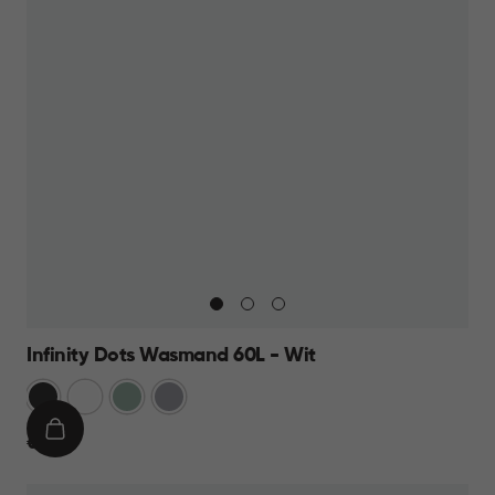
Infinity Dots Wasmand 60L - Wit
Donkergrijs
Wit
Groen
Licht
Grijs
IN
€
€ 19,95
WINKELMAND
19,95