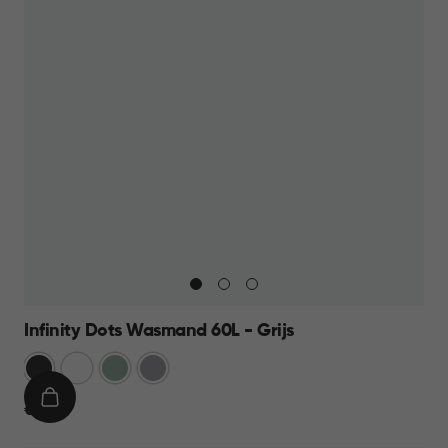
Infinity Dots Wasmand 60L - Grijs
Donkergrijs
Wit
Groen
Licht
Grijs
IN
€
€ 19,95
WINKELMAND
19,95