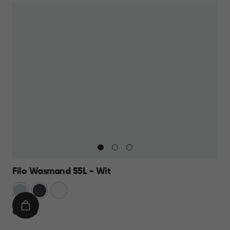
Filo Wasmand 55L - Wit
Blauw
Antraciet
Wit
IN
€
€ 21,95
WINKELMAND
21,95