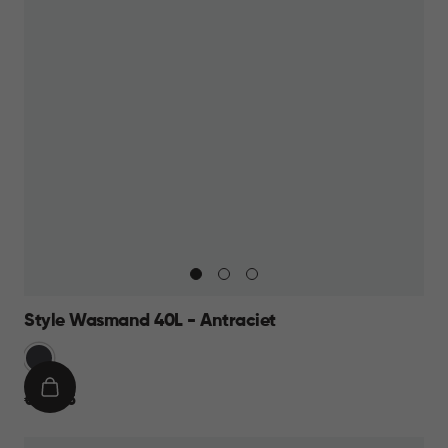
Style Wasmand 40L - Antraciet
Grijs
IN
€
€ 24,95
WINKELMAND
24,95