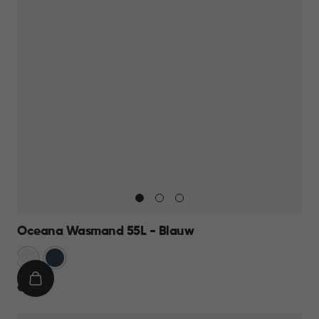
Oceana Wasmand 55L - Blauw
Wit
Blauw
IN
€
€ 17,95
WINKELMAND
17,95