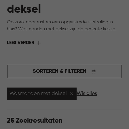
deksel
Op zoek naar rust en een opgeruimde uitstraling in
huis? Wasmanden met deksel zijn de perfecte keuze.
De deksel houdt de was netjes uit het zicht en zorgt
voor een verzorgde uitstraling in huis. Tegelijk blijven ze
LEES VERDER
praktisch en licht in gebruik. Ideaal voor ruimtes waar
je overzicht wilt bewaren, zoals de badkamer of
slaapkamer, en waar alles graag rustig oogt.
SORTEREN & FILTEREN
Wasmanden met deksel
Wis alles
25 Zoekresultaten