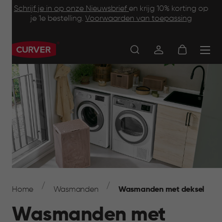
Footer
Skip
Schrijf je in op onze Nieuwsbrief
en krijg 10% korting op
to
je 1e bestelling.
Voorwaarden van toepassing
Information
main
content
Main
navigation
Breadcrumb
Navigation
Home
Wasmanden
Wasmanden met deksel
Wasmanden met