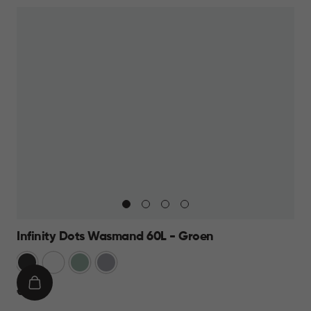
Infinity Dots Wasmand 60L - Groen
Donkergrijs
Wit
Groen
Licht
Grijs
IN
€
€ 19,95
WINKELMAND
19,95