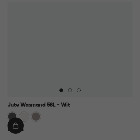
Jute Wasmand 58L - Wit
Antraciet
Wit
Taupe
IN
€
€ 22,95
WINKELMAND
22,95