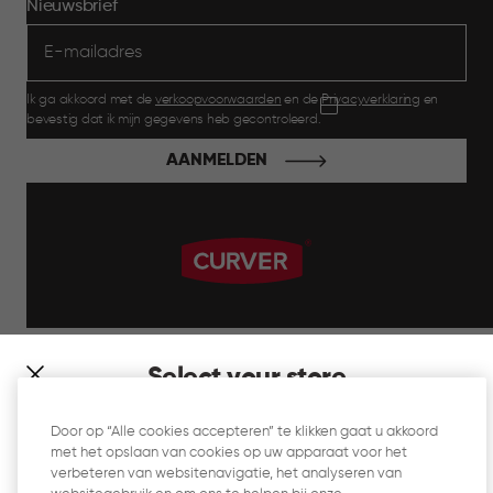
Nieuwsbrief
Ik ga akkoord met de
verkoopvoorwaarden
en de
Privacyverklaring
en
bevestig dat ik mijn gegevens heb gecontroleerd.
AANMELDEN
label.payment
Select your store
It looks like you’re joining us from a different country. At
Door op “Alle cookies accepteren” te klikken gaat u akkoord
which store would you like to shop?
met het opslaan van cookies op uw apparaat voor het
Website Gebruiksvoorwaarden
verbeteren van websitenavigatie, het analyseren van