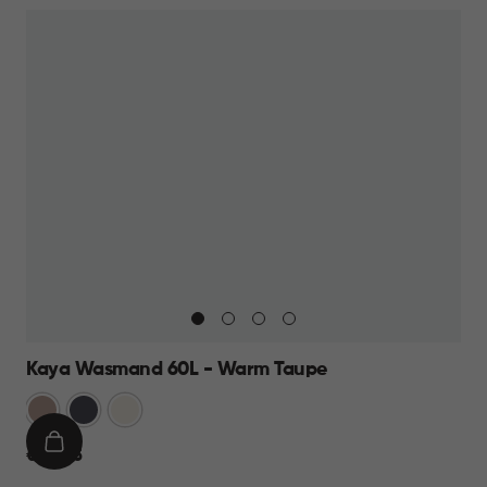
Kaya Wasmand 60L - Warm Taupe
Warm
Antraciet
Wit
Taupe
IN
€
€ 23,95
WINKELMAND
23,95