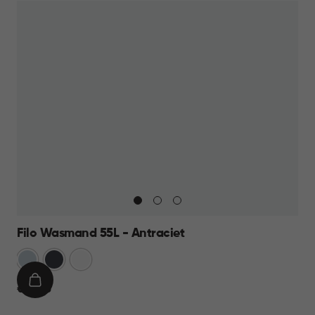
Filo Wasmand 55L - Antraciet
Blauw
Antraciet
Wit
IN
€
€ 21,95
WINKELMAND
21,95