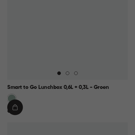
Smart to Go Lunchbox 0,6L + 0,3L - Groen
Groen
IN
€
€ 9,95
WINKELMAND
9,95