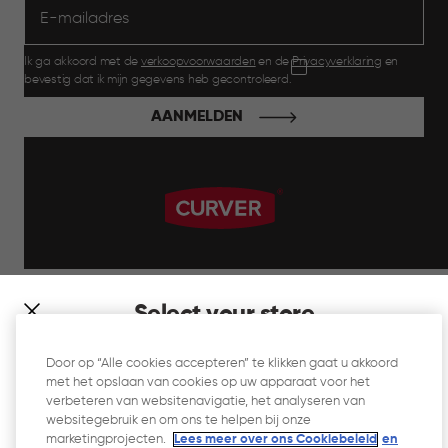
Ik ga akkoord met de
verkoopvoorwaarden
en de
Privacyverklaring
en
bevestig dat ik mijn gegevens heb gecontroleerd.
AANMELDEN
label.payment
Select your store
It looks like you’re joining us from a different country. At
Door op “Alle cookies accepteren” te klikken gaat u akkoord
which store would you like to shop?
met het opslaan van cookies op uw apparaat voor het
Website Gebruiksvoorwaarden
verbeteren van websitenavigatie, het analyseren van
websitegebruik en om ons te helpen bij onze
Privacyverklaring
marketingprojecten.
Lees meer over ons Cookiebeleid
en