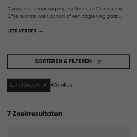
Geniet ook onderweg met de Smart To Go collectie.
Of je nu naar werk, school of een dagje weg gaat,
deze collectie maakt het eenvoudig om eten en
drinken van thuis mee te nemen. Praktisch in gebruik en
LEES VERDER
afgestemd op het dagelijks leven, zo neem je het
comfort van thuis gewoon met je mee.
SORTEREN & FILTEREN
Lunchboxen
Wis alles
7 Zoekresultaten