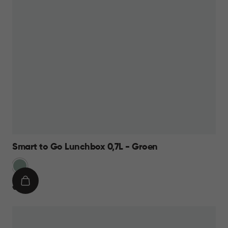
Smart to Go Lunchbox 0,7L - Groen
Groen
IN
€
€ 7,95
WINKELMAND
7,95