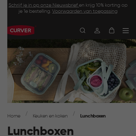
Footer
Skip
Schrijf je in op onze Nieuwsbrief
en krijg 10% korting op
to
je 1e bestelling.
Voorwaarden van toepassing
Information
main
content
Main
navigation
Breadcrumb
Navigation
Home
Keuken en koken
Lunchboxen
Lunchboxen