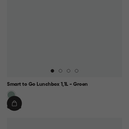
Smart to Go Lunchbox 1,1L - Groen
Groen
IN
€
€ 10,95
WINKELMAND
10,95