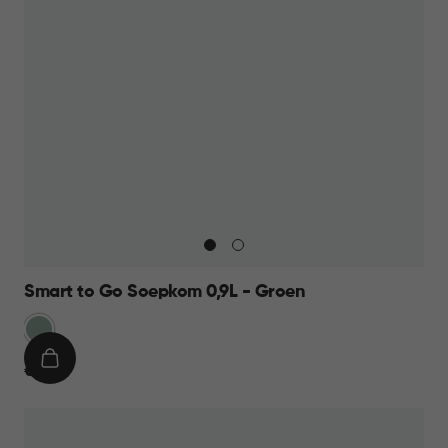
Smart to Go Soepkom 0,9L - Groen
Groen
IN
€
€ 7,95
WINKELMAND
7,95