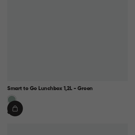
Smart to Go Lunchbox 1,2L - Groen
Groen
IN
€
€ 11,95
WINKELMAND
11,95