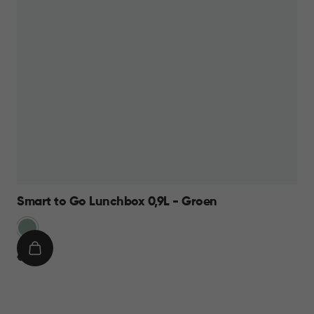
Smart to Go Lunchbox 0,9L - Groen
Groen
IN
€
€ 8,95
WINKELMAND
8,95