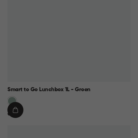
Smart to Go Lunchbox 1L - Groen
Groen
IN
€
€ 9,95
WINKELMAND
9,95