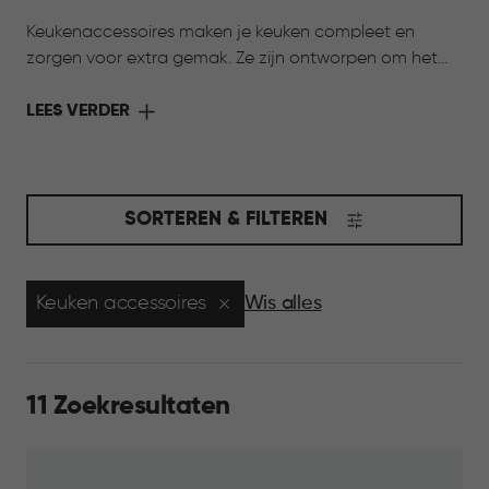
Keukenaccessoires maken je keuken compleet en
zorgen voor extra gemak. Ze zijn ontworpen om het
werken in de keuken eenvoudiger te maken, van
ondersteuning bij het bereiden van gerechten tot
LEES VERDER
koken en bewaren. Alles wat je nodig hebt om jouw
keuken compleet te maken.
SORTEREN & FILTEREN
Keuken accessoires
Wis alles
11 Zoekresultaten