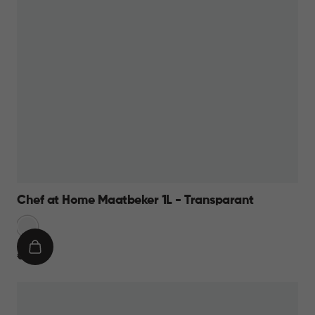
Chef at Home Maatbeker 1L - Transparant
Transparant
IN
€
€ 9,95
WINKELMAND
9,95