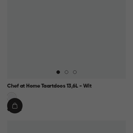
Chef at Home Taartdoos 13,6L - Wit
Sneeuw
Wit
IN
€
€ 12,95
WINKELMAND
12,95