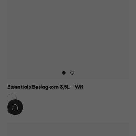
Essentials Beslagkom 3,5L - Wit
Sneeuw
Wit
IN
€
€ 8,95
WINKELMAND
8,95