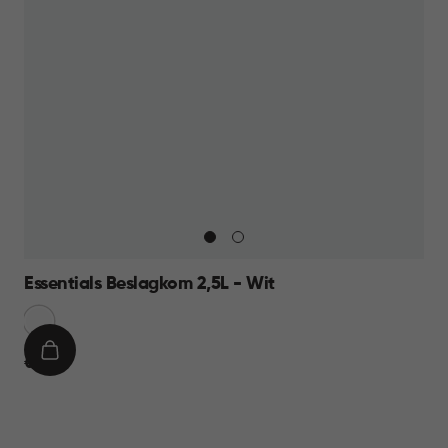
Essentials Beslagkom 2,5L - Wit
Sneeuw
Wit
IN
€
€ 6,95
WINKELMAND
6,95