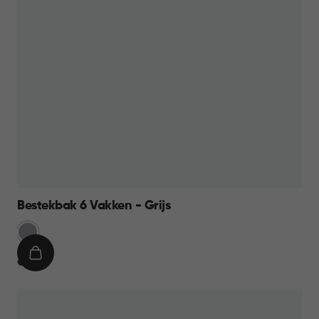
Bestekbak 6 Vakken - Grijs
Licht
Grijs
IN
€
€ 9,95
WINKELMAND
9,95