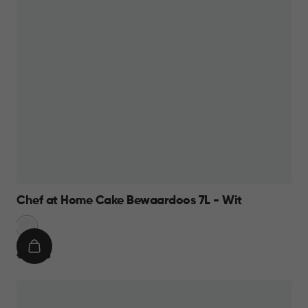
Chef at Home Cake Bewaardoos 7L - Wit
Sneeuw
Wit
IN
€
€ 10,95
WINKELMAND
10,95