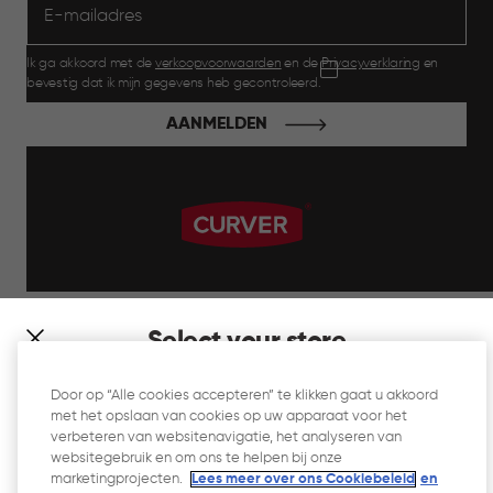
Ik ga akkoord met de
verkoopvoorwaarden
en de
Privacyverklaring
en
bevestig dat ik mijn gegevens heb gecontroleerd.
AANMELDEN
label.payment
Select your store
It looks like you’re joining us from a different country. At
Door op “Alle cookies accepteren” te klikken gaat u akkoord
which store would you like to shop?
met het opslaan van cookies op uw apparaat voor het
Website Gebruiksvoorwaarden
verbeteren van websitenavigatie, het analyseren van
websitegebruik en om ons te helpen bij onze
Privacyverklaring
marketingprojecten.
Lees meer over ons Cookiebeleid
en