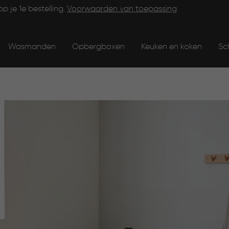
op je 1e bestelling.
Voorwaarden van toepassing
Wasmanden
Opbergboxen
Keuken en koken
Sc