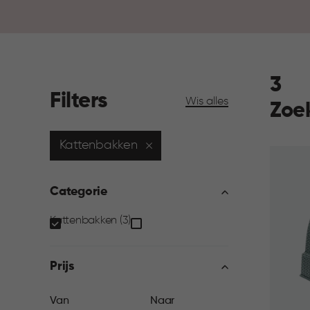
3
Filters
Wis alles
Zoe
Kattenbakken
Categorie
Categorie
Kattenbakken (3)
filter
Prijs
Prijs
Van
Naar