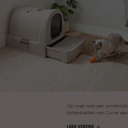
Op zoek naar een comfortabel
kattenbakken van Curver een fi
eenvoudig in gebruik en makk
gemak
LEES VERDER