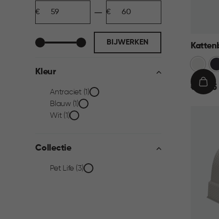
Minimum
Maximum
filter
bedrag
bedrag
BIJWERKEN
Katten
Wit
Co
Kleur
Gr
€
IN
€ 59,95
Kleur
Antraciet (1)
59,95
WIN
Blauw (1)
filter
Wit (1)
Collectie
Collectie
Pet Life (3)
filter