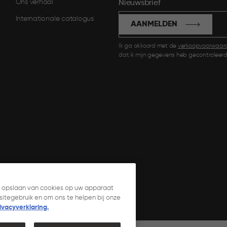
Ons verhaal
Nieuwsbrief
Internationale catalogus
AANMELDEN
Ik ga akkoord met de
verkoopvoorwaar
dat ik mijn gegevens heb gecontroleerd
et opslaan van cookies op uw apparaat
itegebruik en om ons te helpen bij onze
vacyverklaring.​