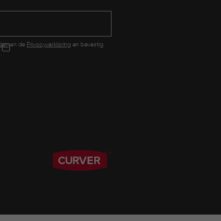
den
en de
Privacyverklaring
en bevestig
.