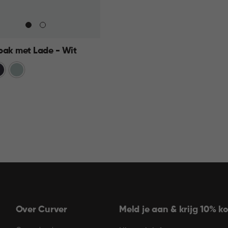
bak met Lade - Wit
ol
Mistig
ijs
Blauw
KELMAND
Over Curver
Meld je aan & krijg 10% ko