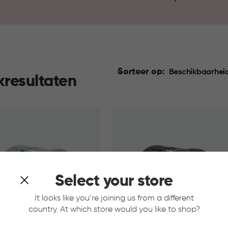
Sorteer op:
Beschikbaarhei
kresultaten
Select your store
It looks like you’re joining us from a different
country. At which store would you like to shop?