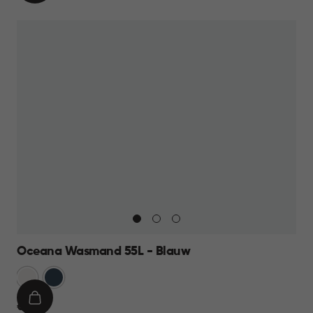
WINKELMAND
19,95
Oceana Wasmand 55L - Blauw
Wit
Blauw
IN
€
€ 17,95