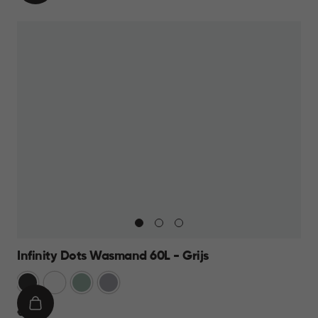
WINKELMAND
23,95
Infinity Dots Wasmand 60L - Grijs
Donkergrijs
Wit
Groen
Licht
Grijs
IN
€
€ 19,95