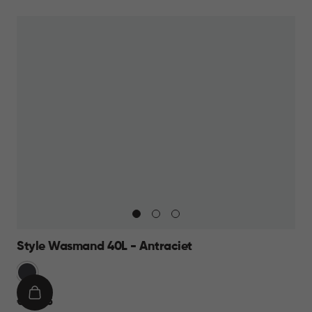
WINKELMAND
19,95
Style Wasmand 40L - Antraciet
Grijs
IN
€
€ 24,95