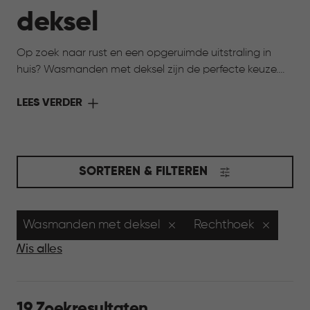
deksel
Op zoek naar rust en een opgeruimde uitstraling in
huis? Wasmanden met deksel zijn de perfecte keuze.
De deksel houdt de was netjes uit het zicht en zorgt
voor een verzorgde uitstraling in huis. Tegelijk blijven ze
LEES VERDER
praktisch en licht in gebruik. Ideaal voor ruimtes waar
je overzicht wilt bewaren, zoals de badkamer of
slaapkamer, en waar alles graag rustig oogt.
SORTEREN & FILTEREN
Wasmanden met deksel
Rechthoek
Wis alles
19 Zoekresultaten