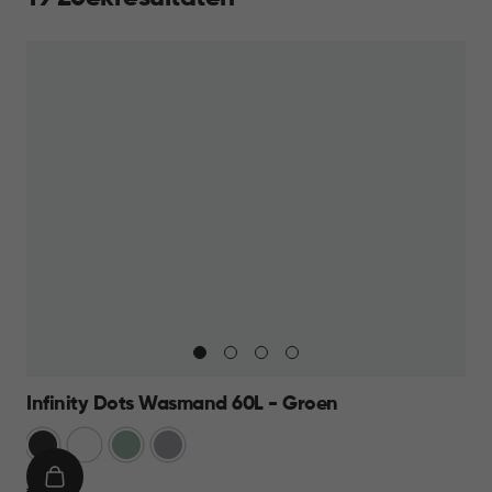
Infinity Dots Wasmand 60L - Groen
Donkergrijs
Wit
Groen
Licht
Grijs
IN
€