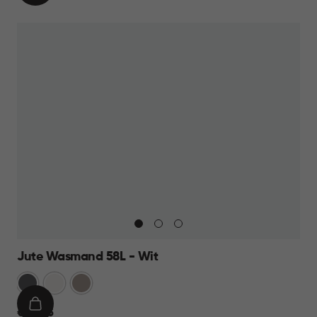
WINKELMAND
22,95
Jute Wasmand 58L - Wit
Antraciet
Wit
Taupe
IN
€
€ 22,95