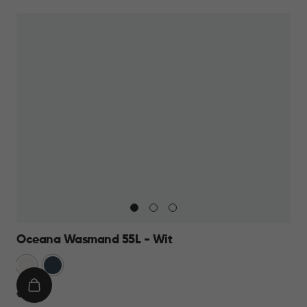
WINKELMAND
23,95
Oceana Wasmand 55L - Wit
Wit
Blauw
IN
€
€ 17,95