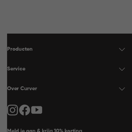
WINKELMAND
17,95
Producten
Service
Over Curver
Meld je aan & krijg 10% korting