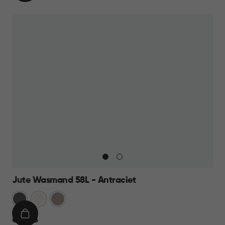
WINKELMAND
17,95
Jute Wasmand 58L - Antraciet
Antraciet
Wit
Taupe
IN
€
€ 22,95