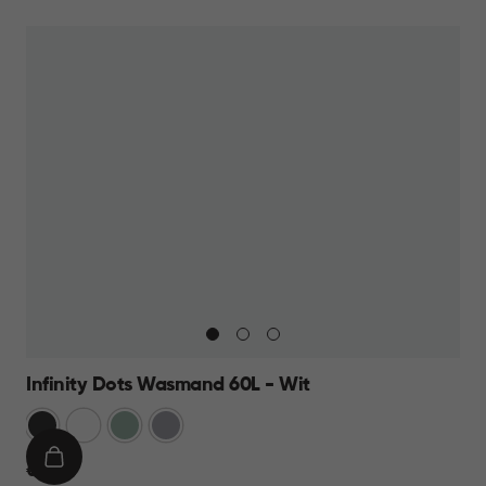
WINKELMAND
27,95
Infinity Dots Wasmand 60L - Wit
Donkergrijs
Wit
Groen
Licht
Grijs
IN
€
€ 19,95