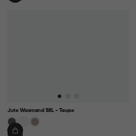
WINKELMAND
23,95
Jute Wasmand 58L - Taupe
Antraciet
Wit
Taupe
IN
€
€ 22,95