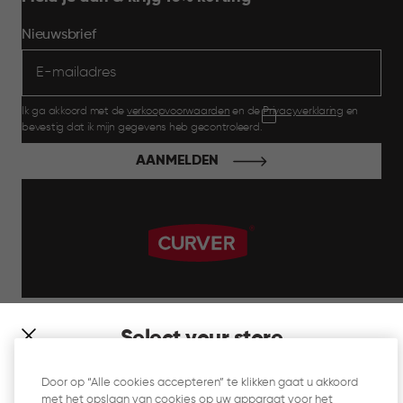
Nieuwsbrief
Ik ga akkoord met de
verkoopvoorwaarden
en de
Privacyverklaring
en
bevestig dat ik mijn gegevens heb gecontroleerd.
AANMELDEN
label.payment
Select your store
It looks like you’re joining us from a different country. At
Door op “Alle cookies accepteren” te klikken gaat u akkoord
which store would you like to shop?
met het opslaan van cookies op uw apparaat voor het