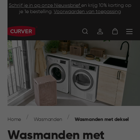
Footer
Skip
Schrijf je in op onze Nieuwsbrief
en krijg 10% korting op
to
je 1e bestelling.
Voorwaarden van toepassing
Information
main
content
Main
navigation
Breadcrumb
Navigation
Home
Wasmanden
Wasmanden met deksel
Wasmanden met