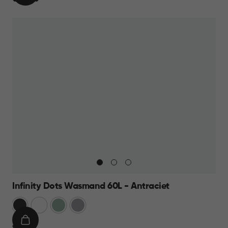
WINKELMAND
23,95
Infinity Dots Wasmand 60L - Antraciet
Donkergrijs
Wit
Groen
Licht
Grijs
IN
€
€ 19,95