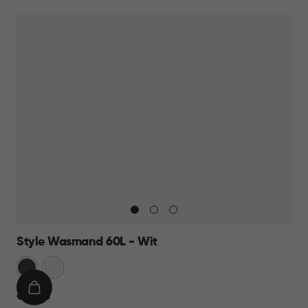
WINKELMAND
23,95
Style Wasmand 60L - Wit
Grijs
Wit
IN
€
€ 27,95