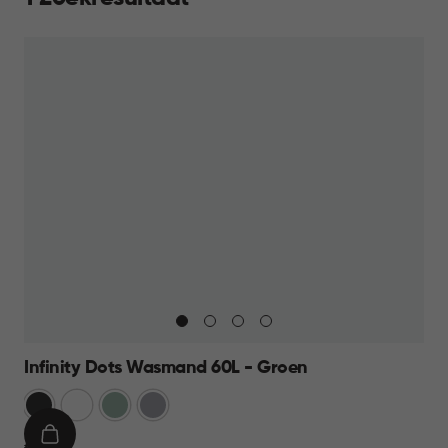
Infinity Dots Wasmand 60L - Groen
Donkergrijs
Wit
Groen
Licht
Grijs
IN
€