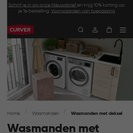
Footer
Skip
Schrijf je in op onze Nieuwsbrief
en krijg 10% korting op
to
je 1e bestelling.
Voorwaarden van toepassing
Information
main
content
Main
navigation
Breadcrumb
Navigation
Home
Wasmanden
Wasmanden met deksel
Wasmanden met