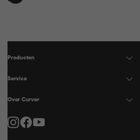
€ 19,95
WINKELMAND
19,95
Producten
Service
Over Curver