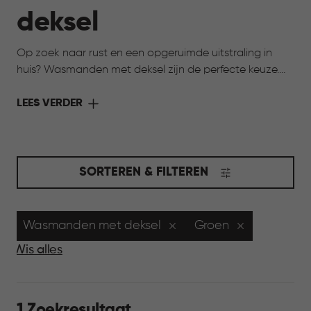
deksel
Op zoek naar rust en een opgeruimde uitstraling in
huis? Wasmanden met deksel zijn de perfecte keuze.
De deksel houdt de was netjes uit het zicht en zorgt
voor een verzorgde uitstraling in huis. Tegelijk blijven ze
LEES VERDER
praktisch en licht in gebruik. Ideaal voor ruimtes waar
je overzicht wilt bewaren, zoals de badkamer of
slaapkamer, en waar alles graag rustig oogt.
SORTEREN & FILTEREN
Wasmanden met deksel
Groen
Wis alles
1 Zoekresultaat