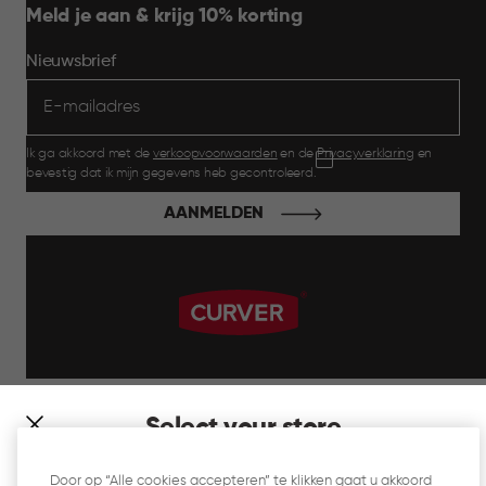
Meld je aan & krijg 10% korting
Nieuwsbrief
Ik ga akkoord met de
verkoopvoorwaarden
en de
Privacyverklaring
en
bevestig dat ik mijn gegevens heb gecontroleerd.
AANMELDEN
label.payment
Select your store
It looks like you’re joining us from a different country. At
Door op “Alle cookies accepteren” te klikken gaat u akkoord
which store would you like to shop?