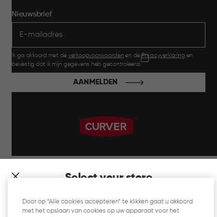
Nieuwsbrief
Ik ga akkoord met de
verkoopvoorwaarden
en de
Privacyverklaring
en
bevestig dat ik mijn gegevens heb gecontroleerd.
AANMELDEN
label.payment
Select your store
It looks like you’re joining us from a different country. At
Door op “Alle cookies accepteren” te klikken gaat u akkoord
which store would you like to shop?
met het opslaan van cookies op uw apparaat voor het
Website Gebruiksvoorwaarden