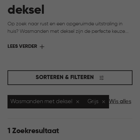
deksel
Op zoek naar rust en een opgeruimde uitstraling in
huis? Wasmanden met deksel zijn de perfecte keuze.
De deksel houdt de was netjes uit het zicht en zorgt
voor een verzorgde uitstraling in huis. Tegelijk blijven ze
LEES VERDER
praktisch en licht in gebruik. Ideaal voor ruimtes waar
je overzicht wilt bewaren, zoals de badkamer of
slaapkamer, en waar alles graag rustig oogt.
SORTEREN & FILTEREN
Wasmanden met deksel
Grijs
Wis alles
1 Zoekresultaat