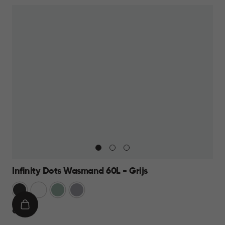
Infinity Dots Wasmand 60L - Grijs
Donkergrijs
Wit
Groen
Licht
Grijs
IN
€
€ 19,95
WINKELMAND
19,95