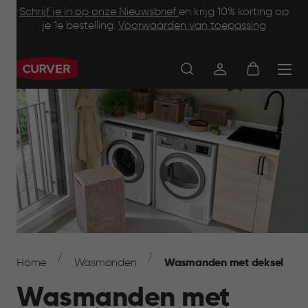
Footer
Skip
Schrijf je in op onze Nieuwsbrief
en krijg 10% korting op
to
je 1e bestelling.
Voorwaarden van toepassing
Information
main
content
Main
navigation
Breadcrumb
Navigation
Home
Wasmanden
Wasmanden met deksel
Wasmanden met