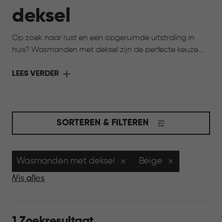
deksel
Op zoek naar rust en een opgeruimde uitstraling in
huis? Wasmanden met deksel zijn de perfecte keuze.
De deksel houdt de was netjes uit het zicht en zorgt
voor een verzorgde uitstraling in huis. Tegelijk blijven ze
LEES VERDER
praktisch en licht in gebruik. Ideaal voor ruimtes waar
je overzicht wilt bewaren, zoals de badkamer of
slaapkamer, en waar alles graag rustig oogt.
SORTEREN & FILTEREN
Wasmanden met deksel
Beige
Wis alles
1 Zoekresultaat