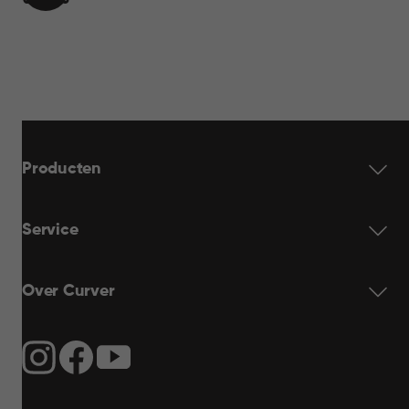
€ 23,95
WINKELMAND
23,95
Producten
Service
Over Curver