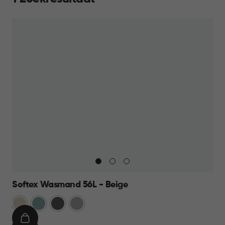
Softex Wasmand 56L - Beige
Beige
Blauw
Antraciet
Taupe
IN
€