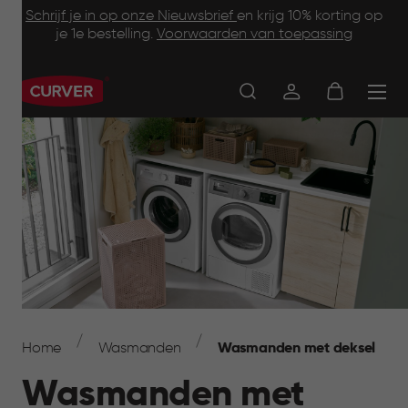
Footer
Skip
Schrijf je in op onze Nieuwsbrief
en krijg 10% korting op
to
je 1e bestelling.
Voorwaarden van toepassing
Information
main
content
Main
navigation
Breadcrumb
Navigation
Home
Wasmanden
Wasmanden met deksel
Wasmanden met