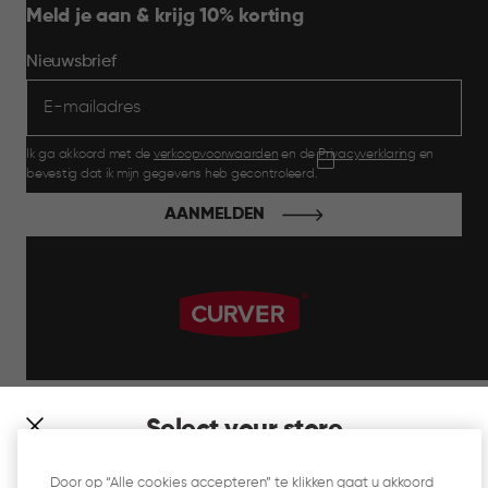
Meld je aan & krijg 10% korting
Nieuwsbrief
Ik ga akkoord met de
verkoopvoorwaarden
en de
Privacyverklaring
en
bevestig dat ik mijn gegevens heb gecontroleerd.
AANMELDEN
label.payment
Select your store
It looks like you’re joining us from a different country. At
Door op “Alle cookies accepteren” te klikken gaat u akkoord
which store would you like to shop?