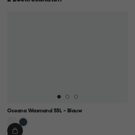
Oceana Wasmand 55L - Blauw
Wit
Blauw
IN
€