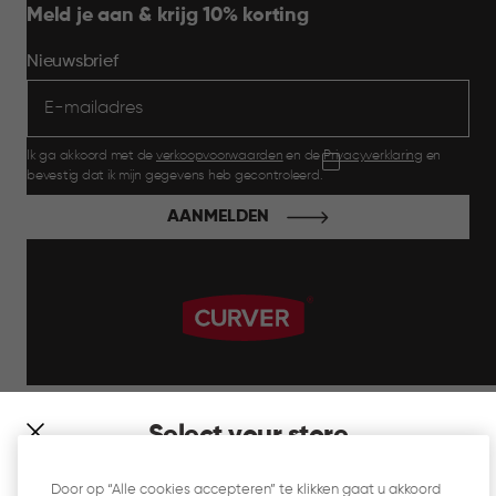
Meld je aan & krijg 10% korting
Nieuwsbrief
Ik ga akkoord met de
verkoopvoorwaarden
en de
Privacyverklaring
en
bevestig dat ik mijn gegevens heb gecontroleerd.
AANMELDEN
label.payment
Select your store
It looks like you’re joining us from a different country. At
Door op “Alle cookies accepteren” te klikken gaat u akkoord
which store would you like to shop?