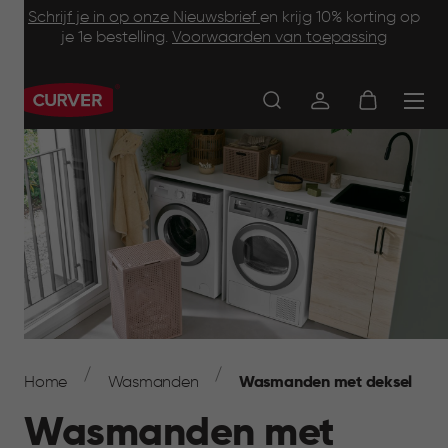
Footer
Skip
Schrijf je in op onze Nieuwsbrief
en krijg 10% korting op
to
je 1e bestelling.
Voorwaarden van toepassing
Information
main
content
Main
navigation
Breadcrumb
Navigation
Home
Wasmanden
Wasmanden met deksel
Wasmanden met