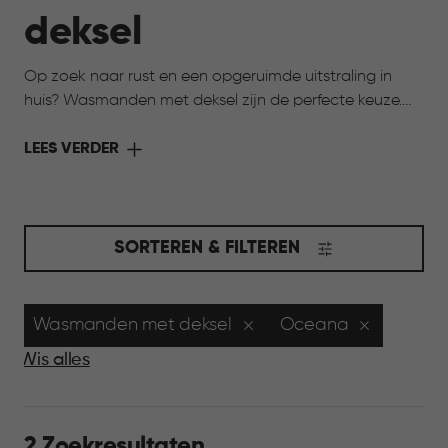
deksel
Op zoek naar rust en een opgeruimde uitstraling in
huis? Wasmanden met deksel zijn de perfecte keuze.
De deksel houdt de was netjes uit het zicht en zorgt
voor een verzorgde uitstraling in huis. Tegelijk blijven ze
LEES VERDER
praktisch en licht in gebruik. Ideaal voor ruimtes waar
je overzicht wilt bewaren, zoals de badkamer of
slaapkamer, en waar alles graag rustig oogt.
SORTEREN & FILTEREN
Wasmanden met deksel
Oceana
Wis alles
2 Zoekresultaten