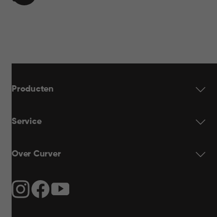
WINKELMAND
17,95
Producten
Service
Over Curver