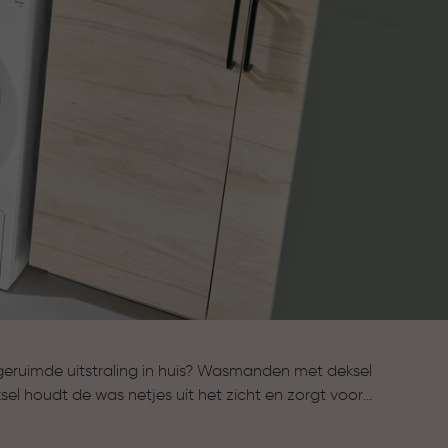
eruimde uitstraling in huis? Wasmanden met deksel
sel houdt de was netjes uit het zicht en zorgt voor
s. Tegelijk blijven ze praktisch en licht in gebruik.
overzicht wilt bewaren, zoals de badkamer of