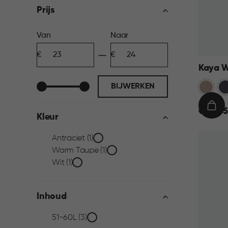
filter
Prijs
Prijs
Van
Naar
Minimum
Maximum
filter
bedrag
bedrag
Kaya W
Warm
An
BIJWERKEN
Taupe
€
IN
€ 23,95
Kleur
23,95
WIN
Kleur
Antraciet (1)
Warm Taupe (1)
filter
Wit (1)
Inhoud
Inhoud
51-60L (3)