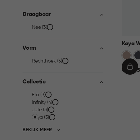
filter
Draagbaar
Draagbaar
Nee (3)
filter
Kaya W
Vorm
Warm
An
Vorm
Rechthoek (3)
Taupe
€
IN
€ 23,95
filter
23,95
WIN
Collectie
Collectie
Filo (3)
Infinity (4)
filter
Jute (3)
Kaya (3)
BEKIJK MEER