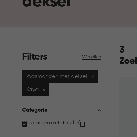
deksel
3
Filters
Wis alles
Zoe
Wasmanden met deksel
Kaya
Categorie
Categorie
Wasmanden met deksel (3)