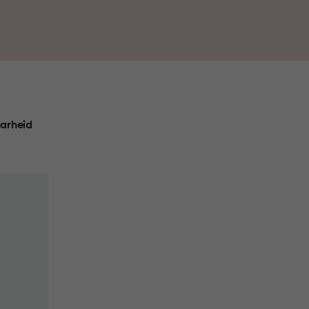
ag rustig oogt.
arheid