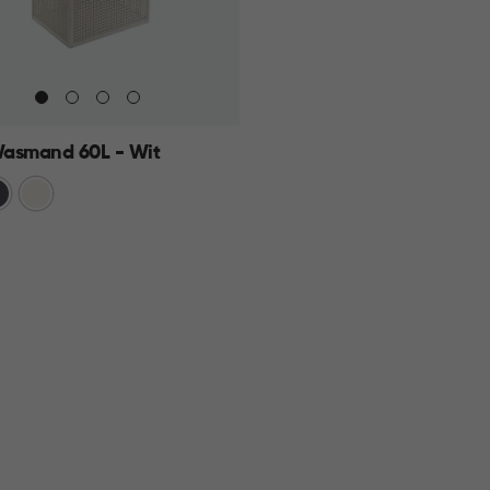
asmand 60L - Wit
traciet
Wit
KELMAND