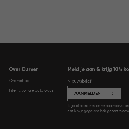
Over Curver
Meld je aan & krijg 10% ko
Ons verhaal
Nieuwsbrief
Internationale catalogus
AANMELDEN
Ik ga akkoord met de
verkoopvoorwaar
dat ik mijn gegevens heb gecontroleerd