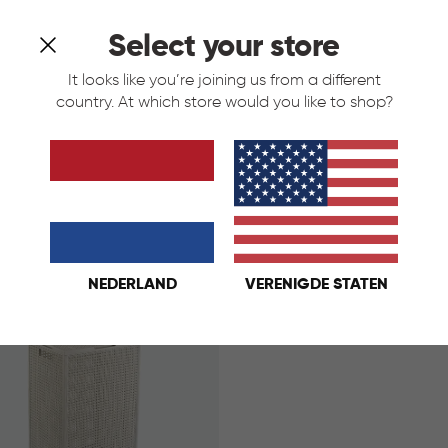
Select your store
It looks like you’re joining us from a different
country. At which store would you like to shop?
asmand 60L - Warm Taupe
Kaya Wasmand 60L - Ant
traciet
Wit
Warm
Antraciet
Wit
Taupe
€
IN
€ 23,95
23,95
KELMAND
WINKELMAND
NEDERLAND
VERENIGDE STATEN