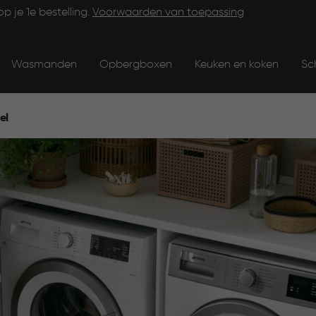
op je 1e bestelling.
Voorwaarden van toepassing
Wasmanden
Opbergboxen
Keuken en koken
Sc
el