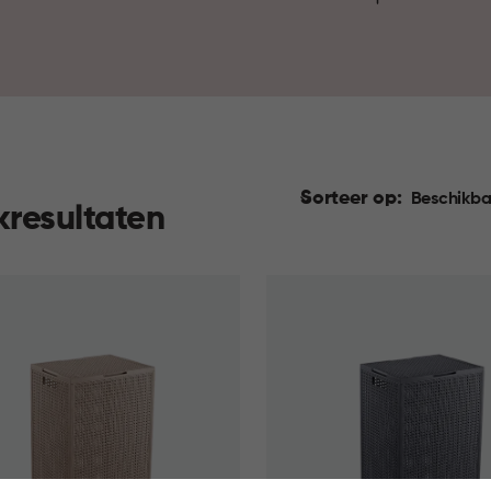
slaapkamer, en waar alles gra
Sorteer op:
Beschikba
kresultaten