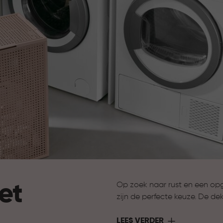
et
Op zoek naar rust en een opg
zijn de perfecte keuze. De dek
een verzorgde uitstraling in hui
Ideaal voor ruimtes waar je 
LEES VERDER