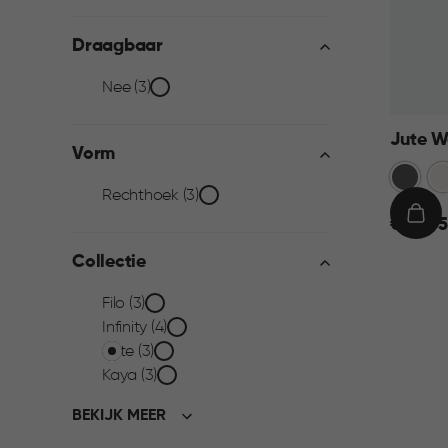
filter
Draagbaar
Draagbaar
Nee (3)
filter
Jute W
Vorm
Antraci
Wi
Vorm
Rechthoek (3)
€
IN
€ 22,95
filter
22,95
WIN
Collectie
Collectie
Filo (3)
Infinity (4)
filter
Jute (3)
Kaya (3)
BEKIJK MEER