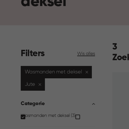
deksel
3
Filters
Wis alles
Zoe
Wasmanden met deksel
Jute
Categorie
Categorie
Wasmanden met deksel (3)