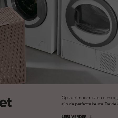
et
Op zoek naar rust en een opg
zijn de perfecte keuze. De dek
een verzorgde uitstraling in hui
Ideaal voor ruimtes waar je 
LEES VERDER