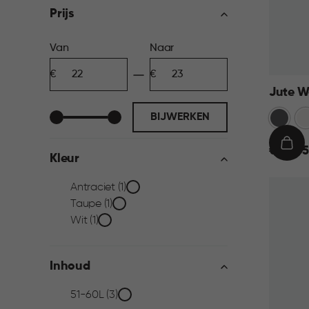
filter
Prijs
Prijs
Van
Naar
Minimum
Maximum
filter
bedrag
bedrag
Jute W
Antraci
Wi
BIJWERKEN
€
IN
€ 22,95
Kleur
22,95
WIN
Kleur
Antraciet (1)
Taupe (1)
filter
Wit (1)
Inhoud
Inhoud
51-60L (3)