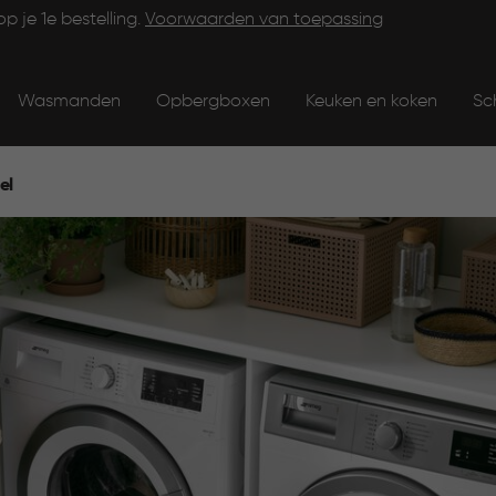
op je 1e bestelling.
Voorwaarden van toepassing
Wasmanden
Opbergboxen
Keuken en koken
Sc
el