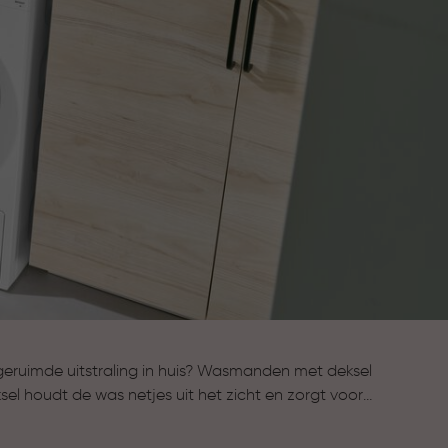
eruimde uitstraling in huis? Wasmanden met deksel
sel houdt de was netjes uit het zicht en zorgt voor
s. Tegelijk blijven ze praktisch en licht in gebruik.
overzicht wilt bewaren, zoals de badkamer of