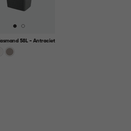
asmand 58L - Antraciet
et
t
Taupe
KELMAND