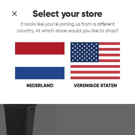
Select your store
It looks like you’re joining us from a different
country. At which store would you like to shop?
asmand 58L - Taupe
Jute Wasmand 58L - Wit
et
t
Taupe
Antraciet
Wit
Taupe
€
IN
€ 22,95
22,95
KELMAND
WINKELMAND
NEDERLAND
VERENIGDE STATEN