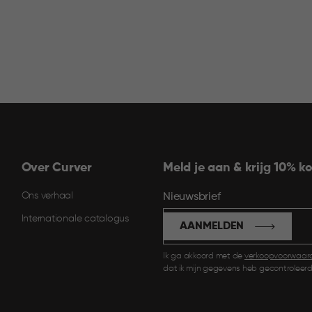
Over Curver
Meld je aan & krijg 10% ko
Ons verhaal
Nieuwsbrief
Internationale catalogus
AANMELDEN
Ik ga akkoord met de
verkoopvoorwaar
dat ik mijn gegevens heb gecontroleerd