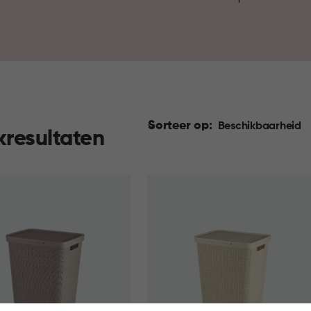
slaapkamer, en waar alles gra
Sorteer op:
Beschikbaarheid
kresultaten