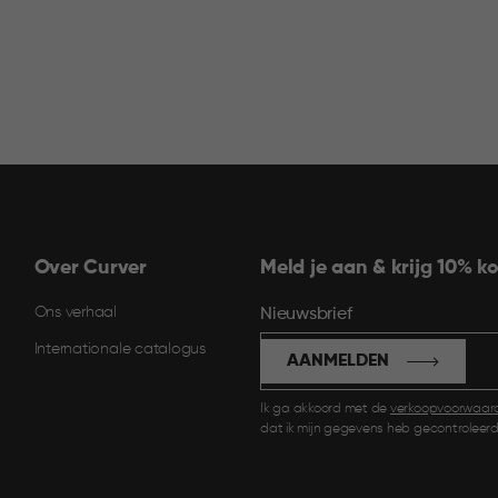
Over Curver
Meld je aan & krijg 10% ko
Ons verhaal
Nieuwsbrief
Internationale catalogus
AANMELDEN
Ik ga akkoord met de
verkoopvoorwaar
dat ik mijn gegevens heb gecontroleerd