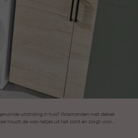
eruimde uitstraling in huis? Wasmanden met deksel
sel houdt de was netjes uit het zicht en zorgt voor
s. Tegelijk blijven ze praktisch en licht in gebruik.
overzicht wilt bewaren, zoals de badkamer of