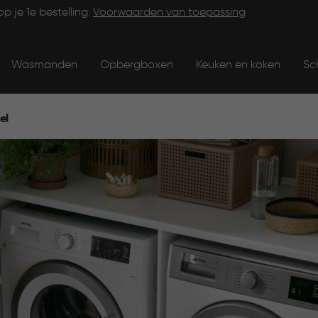
op je 1e bestelling.
Voorwaarden van toepassing
Wasmanden
Opbergboxen
Keuken en koken
Sc
el