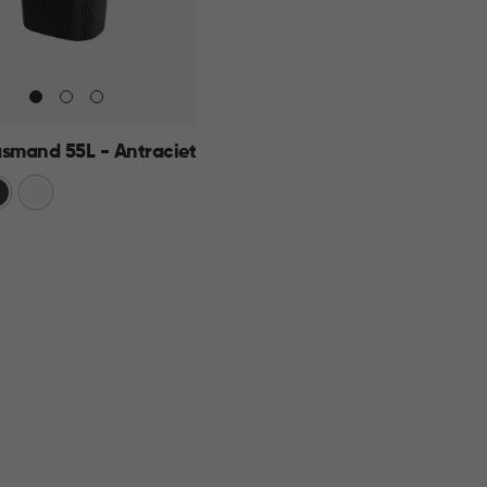
asmand 55L - Antraciet
traciet
Wit
KELMAND