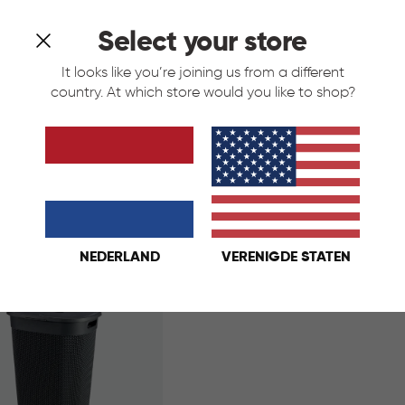
Select your store
It looks like you’re joining us from a different
country. At which store would you like to shop?
asmand 55L - Blauw
Filo Wasmand 55L - Wit
traciet
Wit
Blauw
Antraciet
Wit
€
IN
€ 21,95
21,95
KELMAND
WINKELMAND
NEDERLAND
VERENIGDE STATEN