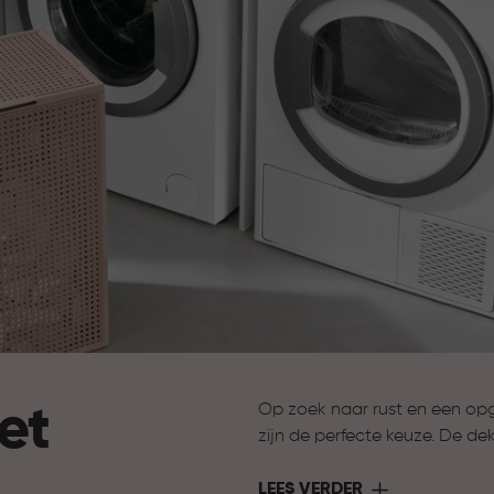
et
Op zoek naar rust en een opg
zijn de perfecte keuze. De dek
een verzorgde uitstraling in hui
Ideaal voor ruimtes waar je 
LEES VERDER