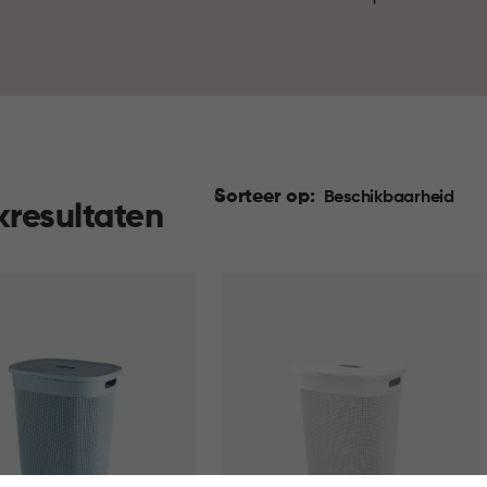
slaapkamer, en waar alles gra
Sorteer op:
Beschikbaarheid
kresultaten