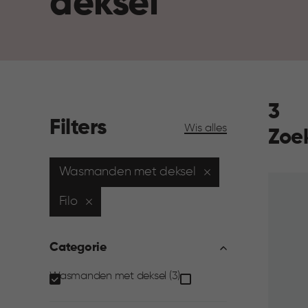
deksel
3
Filters
Wis alles
Zoe
Wasmanden met deksel
Filo
Categorie
Categorie
Wasmanden met deksel (3)