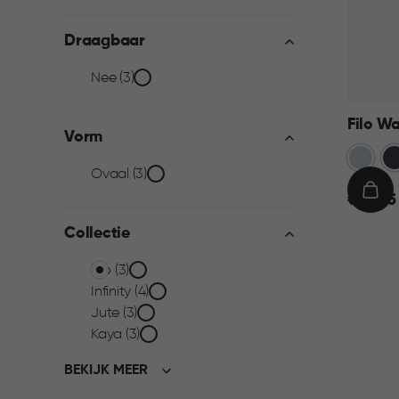
filter
Draagbaar
Draagbaar
Nee (3)
filter
Filo W
Vorm
Blauw
An
Vorm
Ovaal (3)
€
IN
€ 21,95
filter
21,95
WIN
Collectie
Collectie
Filo (3)
Infinity (4)
filter
Jute (3)
Kaya (3)
BEKIJK MEER