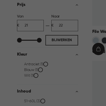
filter
Prijs
Prijs
Van
Naar
Minimum
Maximum
filter
bedrag
bedrag
Filo W
Blauw
An
BIJWERKEN
€
IN
€ 21,95
Kleur
21,95
WIN
Kleur
Antraciet (1)
Blauw (1)
filter
Wit (1)
Inhoud
Inhoud
51-60L (3)