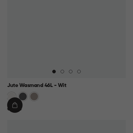
Jute Wasmand 46L - Wit
Wit
Antraciet
Taupe
IN
€
€ 14,95
WINKELMAND
14,95