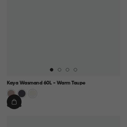
Kaya Wasmand 60L - Warm Taupe
Warm
Antraciet
Wit
Taupe
IN
€
€ 23,95
WINKELMAND
23,95