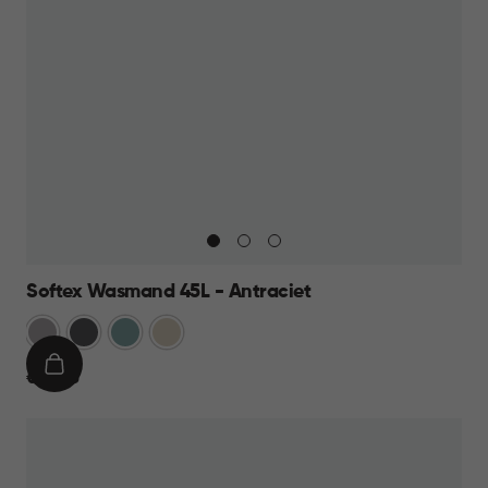
Softex Wasmand 45L - Antraciet
Taupe
Antraciet
Blauw
Beige
IN
€
€ 15,95
WINKELMAND
15,95