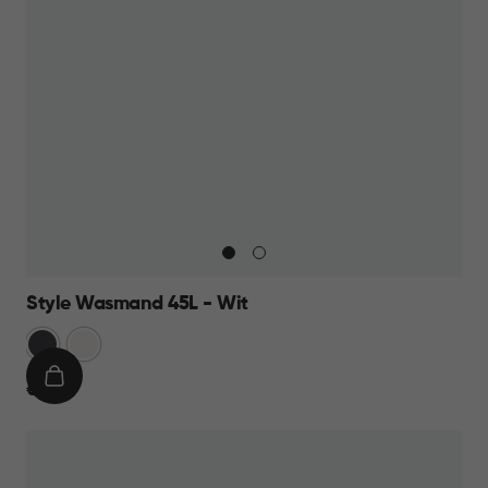
Style Wasmand 45L - Wit
Grijs
Wit
IN
€
€ 19,95
WINKELMAND
19,95