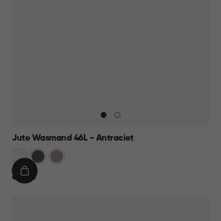
Jute Wasmand 46L - Antraciet
Wit
Antraciet
Taupe
IN
€
€ 14,95
WINKELMAND
14,95