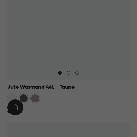
Jute Wasmand 46L - Taupe
Wit
Antraciet
Taupe
IN
€
€ 14,95
WINKELMAND
14,95