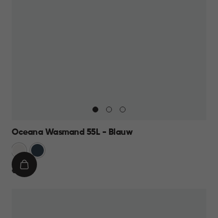
Oceana Wasmand 55L - Blauw
Wit
Blauw
IN
€
€ 17,95
WINKELMAND
17,95