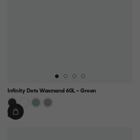
Infinity Dots Wasmand 60L - Groen
Donkergrijs
Wit
Groen
Licht
Grijs
IN
€
€ 19,95
WINKELMAND
19,95