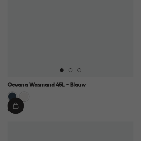
Oceana Wasmand 45L - Blauw
Blauw
Wit
IN
€
€ 12,95
WINKELMAND
12,95