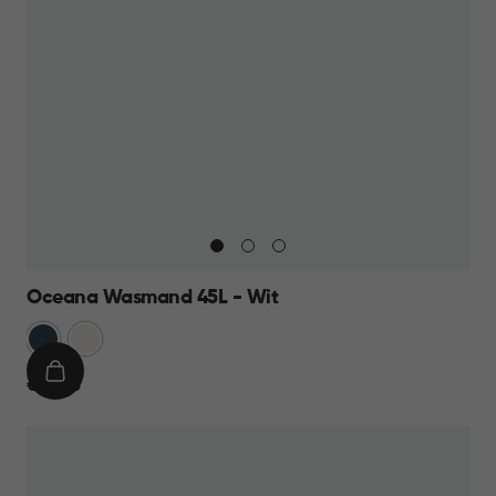
Oceana Wasmand 45L - Wit
Blauw
Wit
IN
€
€ 12,95
WINKELMAND
12,95