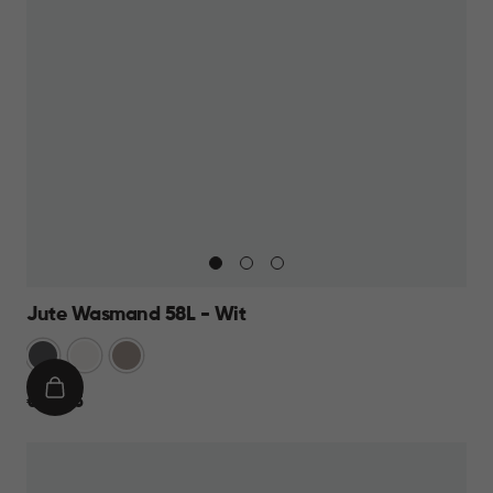
Jute Wasmand 58L - Wit
Antraciet
Wit
Taupe
IN
€
€ 22,95
WINKELMAND
22,95