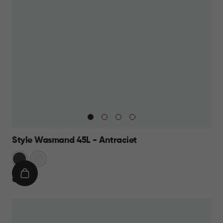
Style Wasmand 45L - Antraciet
Grijs
Wit
IN
€
€ 19,95
WINKELMAND
19,95