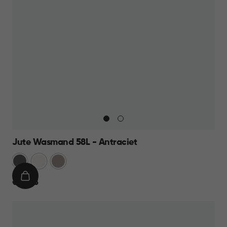
Jute Wasmand 58L - Antraciet
Antraciet
Wit
Taupe
IN
€
€ 22,95
WINKELMAND
22,95