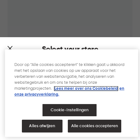
Select your store
It looks like you’re joining us from a different country. At
Door op “Alle cookies accepteren” te klikken gaat u akkoord
which store would you like to shop?
met het opslaan van cookies op uw apparaat voor het
verbeteren van websitenavigatie, het analyseren van
Style Wasmand 60L - Wit
websitegebruik en om ons te helpen bij onze
marketingprojecten.
Lees meer over ons Cookiebeleid
en
Grijs
Wit
onze privacyverklaring.​
IN
€
€ 27,95
Cookie-instellingen
WINKELMAND
27,95
NEDERLAND
VERENIGDE STATEN
Alles afwijzen
Alle cookies accepteren