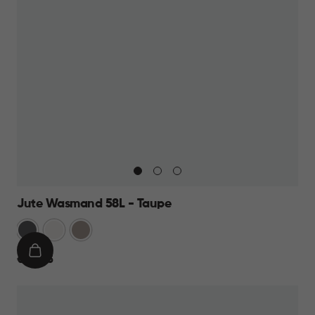
Jute Wasmand 58L - Taupe
Antraciet
Wit
Taupe
IN
€
€ 22,95
WINKELMAND
22,95