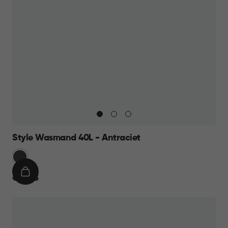
Style Wasmand 40L - Antraciet
Grijs
IN
€
€ 24,95
WINKELMAND
24,95