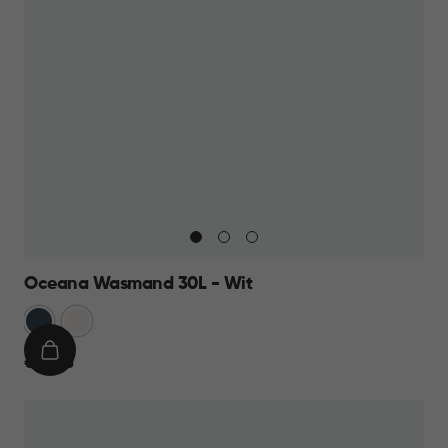
Oceana Wasmand 30L - Wit
Blauw
Wit
IN
€
€ 10,95
WINKELMAND
10,95