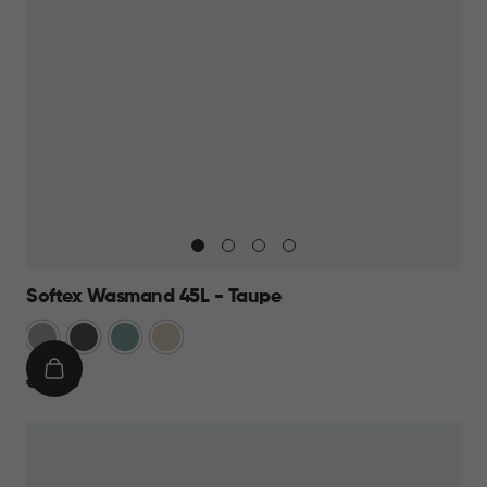
Softex Wasmand 45L - Taupe
Taupe
Antraciet
Blauw
Beige
IN
€
€ 15,95
WINKELMAND
15,95