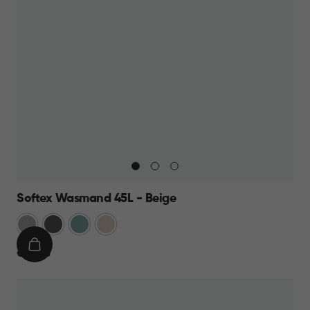
Softex Wasmand 45L - Beige
Taupe
Antraciet
Blauw
Beige
IN
€
€ 15,95
WINKELMAND
15,95