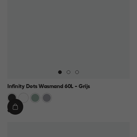
Infinity Dots Wasmand 60L - Grijs
Donkergrijs
Wit
Groen
Licht
Grijs
IN
€
€ 19,95
WINKELMAND
19,95