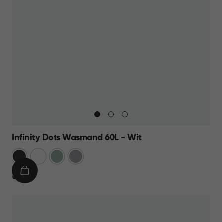
Infinity Dots Wasmand 60L - Wit
Donkergrijs
Wit
Groen
Licht
Grijs
IN
€
€ 19,95
WINKELMAND
19,95