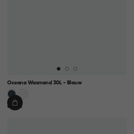
Oceana Wasmand 30L - Blauw
Blauw
Wit
IN
€
€ 10,95
WINKELMAND
10,95