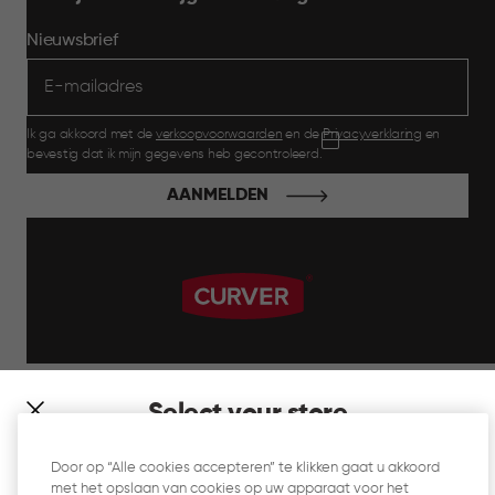
Nieuwsbrief
Ik ga akkoord met de
verkoopvoorwaarden
en de
Privacyverklaring
en
bevestig dat ik mijn gegevens heb gecontroleerd.
AANMELDEN
label.payment
Select your store
It looks like you’re joining us from a different country. At
Door op “Alle cookies accepteren” te klikken gaat u akkoord
which store would you like to shop?
met het opslaan van cookies op uw apparaat voor het