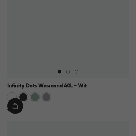
Infinity Dots Wasmand 40L - Wit
Wit
Donkergrijs
Groen
Licht
Grijs
IN
€
€ 13,95
WINKELMAND
13,95