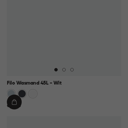
Filo Wasmand 45L - Wit
Blauw
Antraciet
Wit
IN
€
€ 13,95
WINKELMAND
13,95