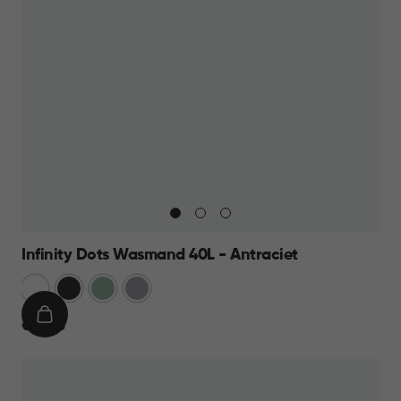
Infinity Dots Wasmand 40L - Antraciet
Wit
Donkergrijs
Groen
Licht
Grijs
IN
€
€ 13,95
WINKELMAND
13,95