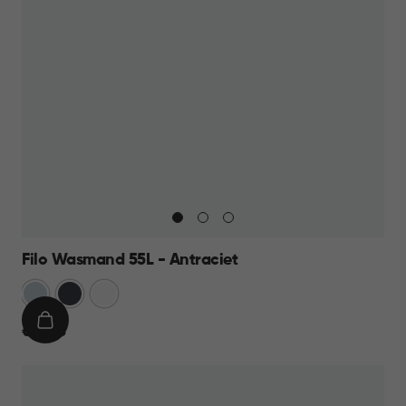
Filo Wasmand 55L - Antraciet
Blauw
Antraciet
Wit
IN
€
€ 21,95
WINKELMAND
21,95