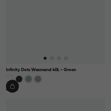
Infinity Dots Wasmand 40L - Groen
Wit
Donkergrijs
Groen
Licht
Grijs
IN
€
€ 13,95
WINKELMAND
13,95