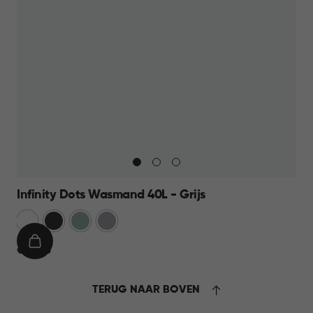
Infinity Dots Wasmand 40L - Grijs
Wit
Donkergrijs
Groen
Licht
Grijs
IN
€
€ 13,95
WINKELMAND
13,95
TERUG NAAR BOVEN