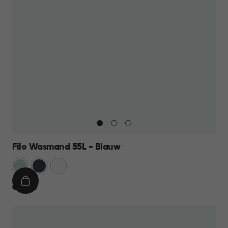
Filo Wasmand 55L - Blauw
Blauw
Antraciet
Wit
IN
€
€ 21,95
WINKELMAND
21,95