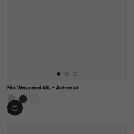
Filo Wasmand 45L - Antraciet
Blauw
Antraciet
Wit
IN
€
€ 13,95
WINKELMAND
13,95