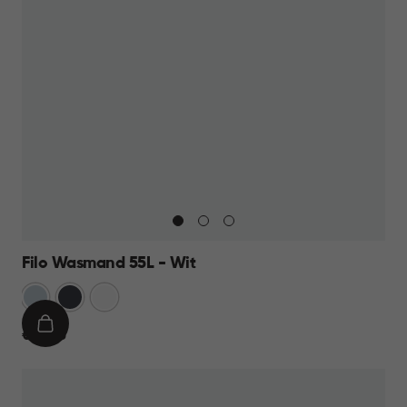
Filo Wasmand 55L - Wit
Blauw
Antraciet
Wit
IN
€
€ 21,95
WINKELMAND
21,95