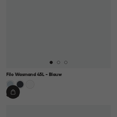
Filo Wasmand 45L - Blauw
Blauw
Antraciet
Wit
IN
€
€ 13,95
WINKELMAND
13,95