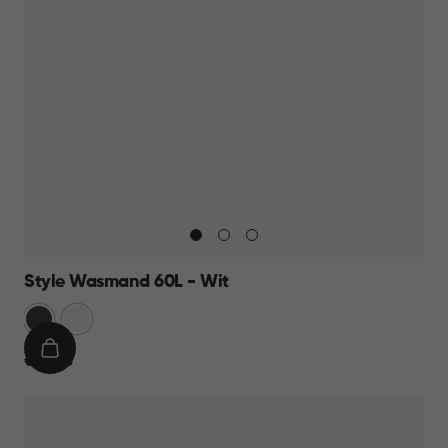
Style Wasmand 60L - Wit
Grijs
Wit
IN
€
€ 27,95
WINKELMAND
27,95