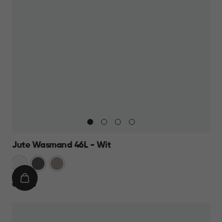
Jute Wasmand 46L - Wit
Wit
Antraciet
Taupe
IN
€
€ 14,95
WINKELMAND
14,95