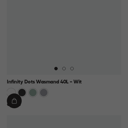
Infinity Dots Wasmand 40L - Wit
Wit
Donkergrijs
Groen
Licht
Grijs
IN
€
€ 13,95
WINKELMAND
13,95