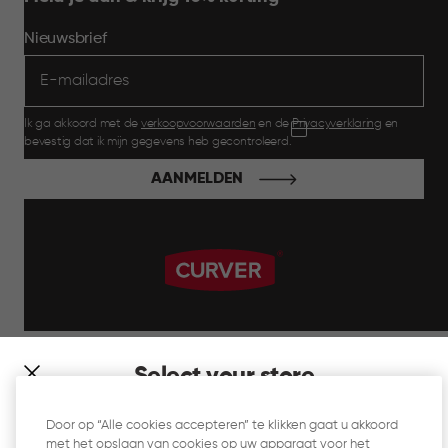
Nieuwsbrief
Ik ga akkoord met de
verkoopvoorwaarden
en de
Privacyverklaring
en
bevestig dat ik mijn gegevens heb gecontroleerd.
AANMELDEN
label.payment
Select your store
It looks like you’re joining us from a different country. At
Door op “Alle cookies accepteren” te klikken gaat u akkoord
which store would you like to shop?
met het opslaan van cookies op uw apparaat voor het