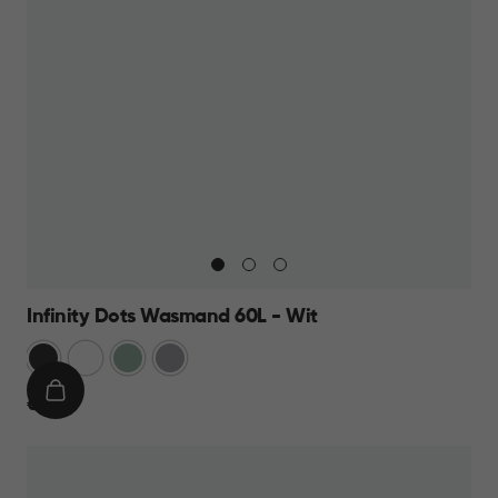
Infinity Dots Wasmand 60L - Wit
Donkergrijs
Wit
Groen
Licht
Grijs
IN
€
€ 19,95
WINKELMAND
19,95