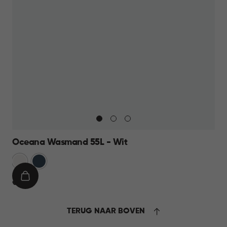
Oceana Wasmand 55L - Wit
Wit
Blauw
IN
€
€ 17,95
WINKELMAND
17,95
TERUG NAAR BOVEN