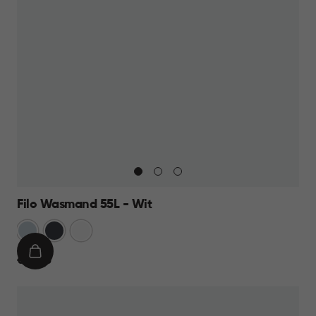
Filo Wasmand 55L - Wit
Blauw
Antraciet
Wit
IN
€
€ 21,95
WINKELMAND
21,95