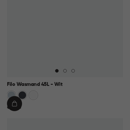
Filo Wasmand 45L - Wit
Blauw
Antraciet
Wit
IN
€
€ 13,95
WINKELMAND
13,95