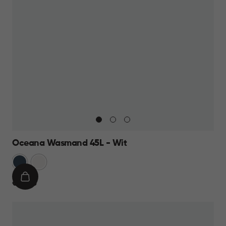
Oceana Wasmand 45L - Wit
Blauw
Wit
IN
€
€ 12,95
WINKELMAND
12,95