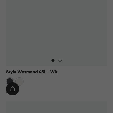
Style Wasmand 45L - Wit
Grijs
Wit
IN
€
€ 19,95
WINKELMAND
19,95