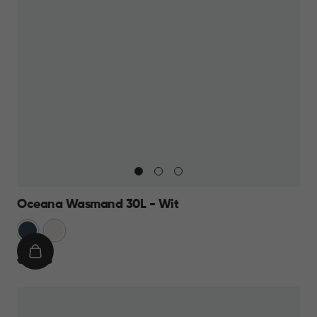
Oceana Wasmand 30L - Wit
Blauw
Wit
IN
€
€ 10,95
WINKELMAND
10,95