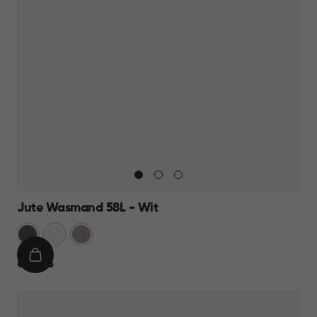
Jute Wasmand 58L - Wit
Antraciet
Wit
Taupe
IN
€
€ 22,95
WINKELMAND
22,95