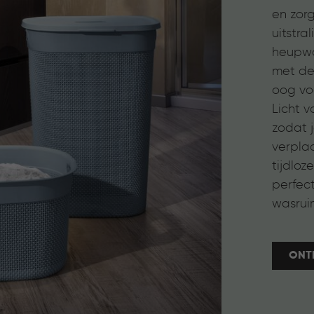
en zor
uitstra
heupwa
met dek
oog voo
Licht v
zodat 
verplaa
tijdloz
perfec
wasrui
ONT