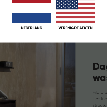
NEDERLAND
VERENIGDE STATEN
Dag
wa
Filo br
Het lu
struct