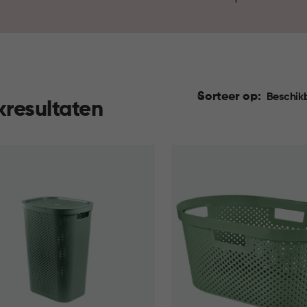
materiaal zijn ze prettig in g
wasmand en ervaar hoe stijl
Sorteer op:
Beschik
kresultaten