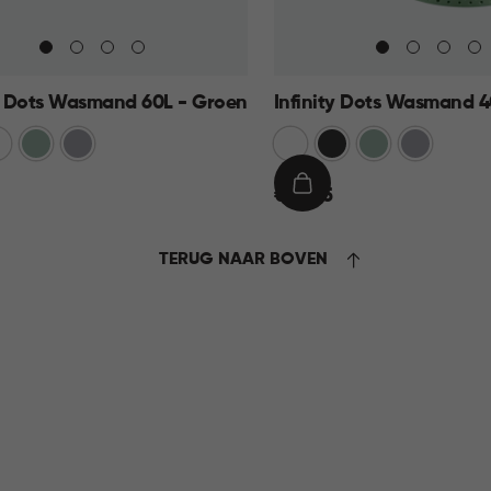
ty Dots Wasmand 60L - Groen
Infinity Dots Wasmand 4
rijs
t
Groen
Licht
Wit
Donkergrijs
Groen
Licht
Grijs
Grijs
€
IN
€ 13,95
13,95
KELMAND
WINKELMAND
TERUG NAAR BOVEN