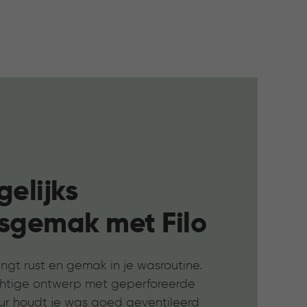
elijks
sgemak met Filo
engt rust en gemak in je wasroutine.
chtige ontwerp met geperforeerde
uur houdt je was goed geventileerd