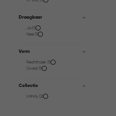
51-60L (1)
filter
Draagbaar
Draagbaar
Ja (1)
Nee (1)
filter
Vorm
Vorm
Rechthoek (1)
Ovaal (1)
filter
Collectie
Collectie
Infinity (2)
filter