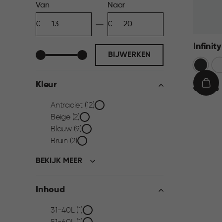
Prijs
Van
Naar
Minimum
Maximum
filter
bedrag
bedrag
Infini
BIJWERKEN
Donkerg
Wi
Kleur
€
IN
€ 19,95
19,95
WIN
Kleur
Antraciet (12)
Beige (2)
filter
Blauw (9)
Bruin (2)
BEKIJK MEER
Inhoud
Inhoud
31-40L (1)