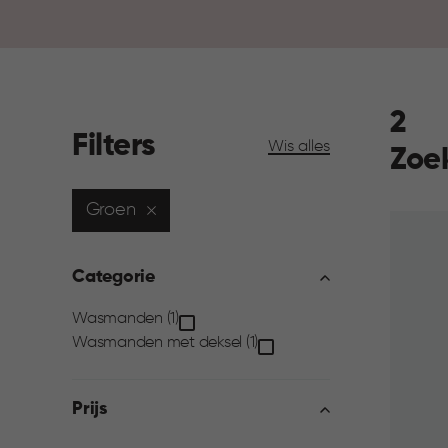
2
Filters
Wis alles
Zoe
Groen
Categorie
Categorie
Wasmanden (1)
Wasmanden met deksel (1)
filter
Prijs