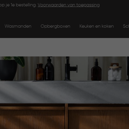
op je 1e bestelling.
Voorwaarden van toepassing
Wasmanden
Opbergboxen
Keuken en koken
Sc