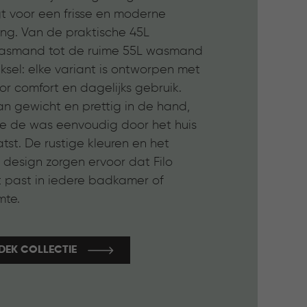
gt voor een frisse en moderne
ling. Van de praktische 45L
smand tot de ruime 55L wasmand
sel: elke variant is ontworpen met
r comfort en dagelijks gebruik.
an gewicht en prettig in de hand,
je de was eenvoudig door het huis
tst. De rustige kleuren en het
e design zorgen ervoor dat Filo
t past in iedere badkamer of
mte.
DEK COLLECTIE