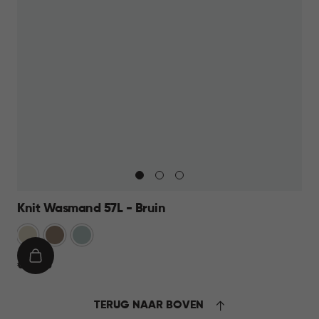
Knit Wasmand 57L - Bruin
Oase
Bruin
Mistig
wit
Blauw
IN
€
€ 27,95
WINKELMAND
27,95
TERUG NAAR BOVEN