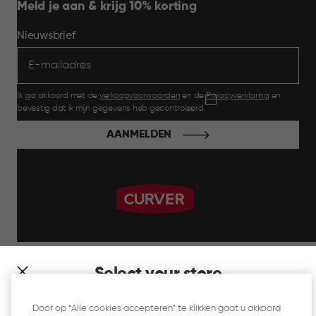
Meld je aan & krijg 10% korting
Nieuwsbrief
Ik ga akkoord met de
verkoopvoorwaarden
en de
Privacyverklaring
en
bevestig dat ik mijn gegevens heb gecontroleerd.
AANMELDEN
label.payment
Select your store
It looks like you’re joining us from a different country. At
Door op “Alle cookies accepteren” te klikken gaat u akkoord
which store would you like to shop?