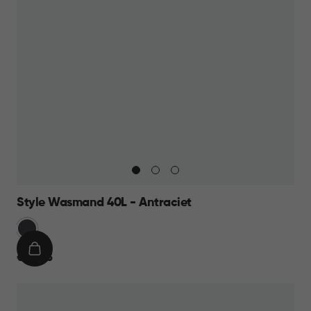
Style Wasmand 40L - Antraciet
Grijs
IN
€
€ 24,95
WINKELMAND
24,95