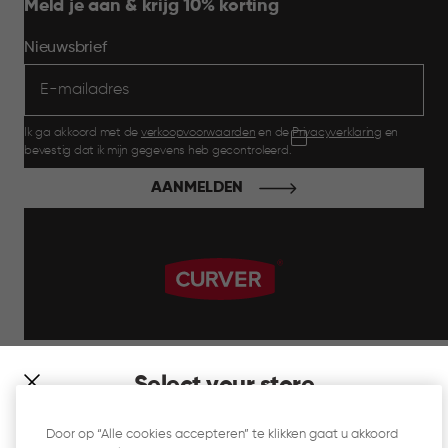
Meld je aan & krijg 10% korting
Nieuwsbrief
Ik ga akkoord met de
verkoopvoorwaarden
en de
Privacyverklaring
en
bevestig dat ik mijn gegevens heb gecontroleerd.
AANMELDEN
label.payment
Select your store
It looks like you’re joining us from a different country. At
Door op “Alle cookies accepteren” te klikken gaat u akkoord
which store would you like to shop?