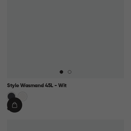
Style Wasmand 45L - Wit
Grijs
Wit
IN
€
€ 19,95
WINKELMAND
19,95