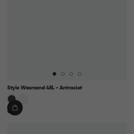
Style Wasmand 45L - Antraciet
Grijs
Wit
IN
€
€ 19,95
WINKELMAND
19,95