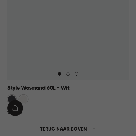
Style Wasmand 60L - Wit
Grijs
Wit
IN
€
€ 27,95
WINKELMAND
27,95
TERUG NAAR BOVEN