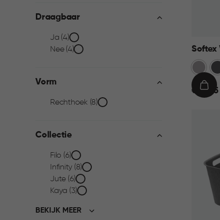
filter
Draagbaar
Draagbaar
Ja (4)
Softex
Nee (4)
filter
Taupe
An
Vorm
€
IN
€ 15,95
Vorm
15,95
WIN
Rechthoek (8)
filter
Collectie
Collectie
Filo (6)
Infinity (8)
filter
Jute (6)
Kaya (3)
BEKIJK MEER