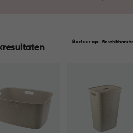
materiaal zijn ze prettig in g
wasmand en ervaar hoe stijl
Sorteer op:
Beschikbaarhe
kresultaten