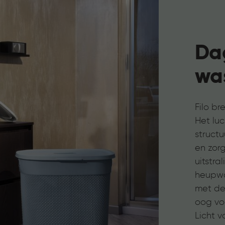
Dag
wa
Filo br
Het lu
struct
en zor
uitstra
heupwa
met dek
oog voo
Licht v