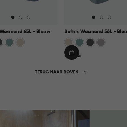
 Wasmand 45L - Blauw
Softex Wasmand 56L - Bla
traciet
Blauw
Beige
Beige
Blauw
Antraciet
Taupe
€
IN
€ 23,95
23,95
KELMAND
WINKELMAND
TERUG NAAR BOVEN