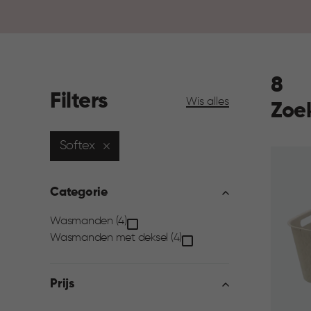
8
Filters
Wis alles
Zoe
Softex
Categorie
Categorie
Wasmanden (4)
Wasmanden met deksel (4)
filter
Prijs