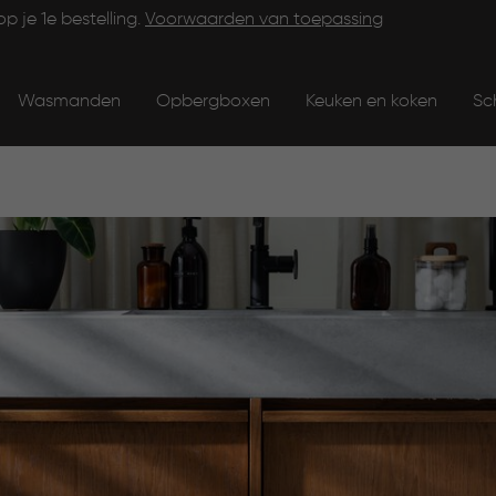
op je 1e bestelling.
Voorwaarden van toepassing
Wasmanden
Opbergboxen
Keuken en koken
Sc