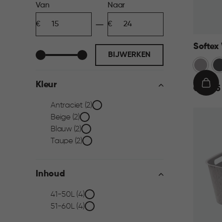
Prijs
Van
Naar
Minimum
Maximum
filter
bedrag
bedrag
Softex
BIJWERKEN
Taupe
An
Kleur
€
IN
€ 15,95
15,95
WIN
Kleur
Antraciet (2)
Beige (2)
filter
Blauw (2)
Taupe (2)
Inhoud
Inhoud
41-50L (4)
51-60L (4)