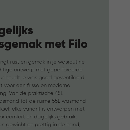
elijks
sgemak met Filo
engt rust en gemak in je wasroutine.
chtige ontwerp met geperforeerde
uur houdt je was goed geventileerd
gt voor een frisse en moderne
ling. Van de praktische 45L
smand tot de ruime 55L wasmand
sel: elke variant is ontworpen met
r comfort en dagelijks gebruik.
an gewicht en prettig in de hand,