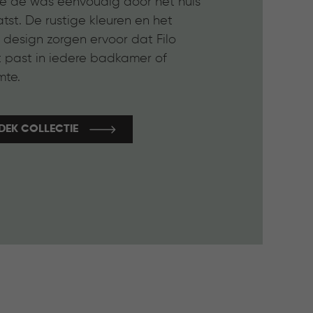
je de was eenvoudig door het huis
tst. De rustige kleuren en het
e design zorgen ervoor dat Filo
t past in iedere badkamer of
mte.
DEK COLLECTIE