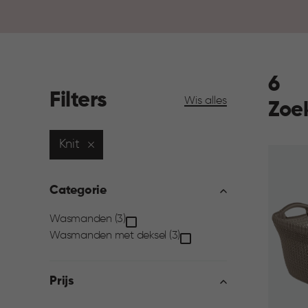
6
Filters
Wis alles
Zoe
Knit
Categorie
Categorie
Wasmanden (3)
Wasmanden met deksel (3)
filter
Prijs