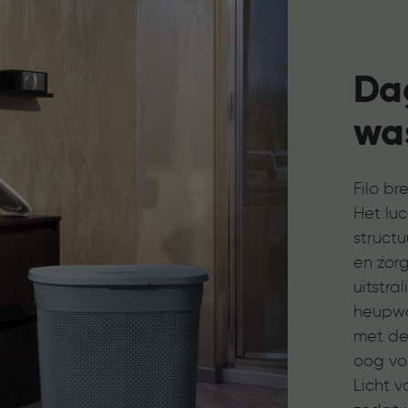
Dag
wa
Filo br
Het lu
struct
en zor
uitstra
heupwa
met dek
oog voo
Licht v