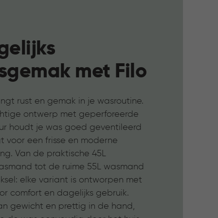
elijks
sgemak met Filo
engt rust en gemak in je wasroutine.
chtige ontwerp met geperforeerde
uur houdt je was goed geventileerd
gt voor een frisse en moderne
ling. Van de praktische 45L
smand tot de ruime 55L wasmand
sel: elke variant is ontworpen met
r comfort en dagelijks gebruik.
an gewicht en prettig in de hand,