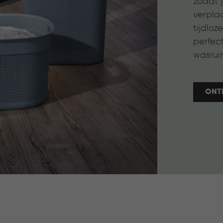
zodat 
verplaa
tijdloz
perfec
wasrui
ONT