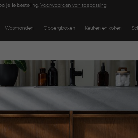
op je 1e bestelling.
Voorwaarden van toepassing
Wasmanden
Opbergboxen
Keuken en koken
Sc