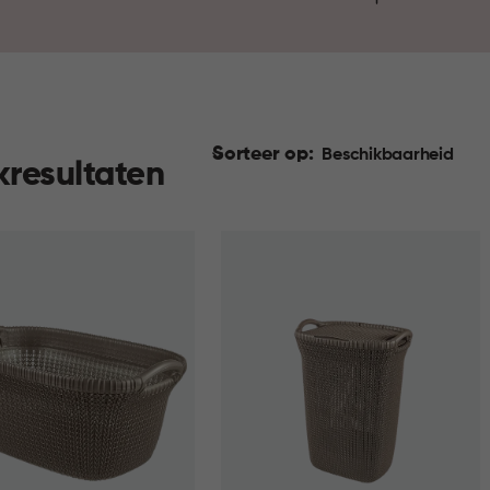
materiaal zijn ze prettig in g
wasmand en ervaar hoe stijl
Sorteer op:
Beschikbaarheid
kresultaten