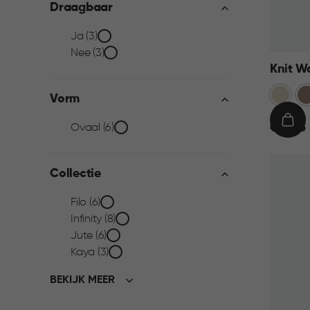
Draagbaar
Draagbaar
Ja (3)
Nee (3)
filter
Knit W
Oase
Br
Vorm
wit
Vorm
€
IN
€ 19,95
Ovaal (6)
19,95
WIN
filter
Collectie
Collectie
Filo (6)
Infinity (8)
filter
Jute (6)
Kaya (3)
BEKIJK MEER