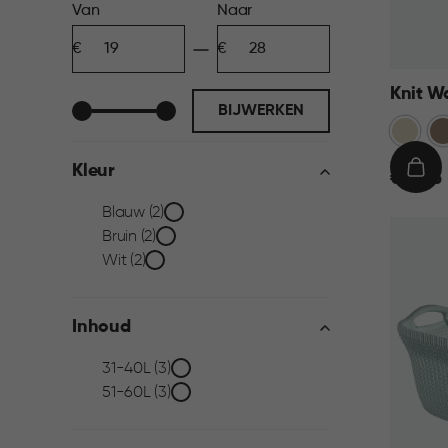
Prijs
Van
Naar
Minimum
Maximum
filter
bedrag
bedrag
Knit W
BIJWERKEN
Oase
Br
wit
Kleur
€
IN
€ 19,95
19,95
WIN
Kleur
Blauw (2)
Bruin (2)
filter
Wit (2)
Inhoud
Inhoud
31-40L (3)
51-60L (3)
filter