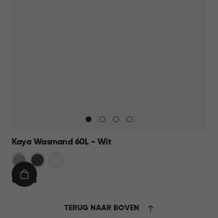
Kaya Wasmand 60L - Wit
Warm
Antraciet
Wit
Taupe
IN
€
€ 23,95
WINKELMAND
23,95
TERUG NAAR BOVEN