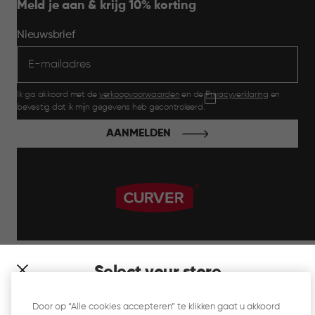
Meld je aan & krijg 10% korting
Nieuwsbrief
Ik ga akkoord met de
verkoopvoorwaarden
en de
Privacyverklaring
en
bevestig dat ik mijn gegevens heb gecontroleerd.
AANMELDEN
label.payment
Select your store
It looks like you’re joining us from a different country. At
Door op “Alle cookies accepteren” te klikken gaat u akkoord
which store would you like to shop?