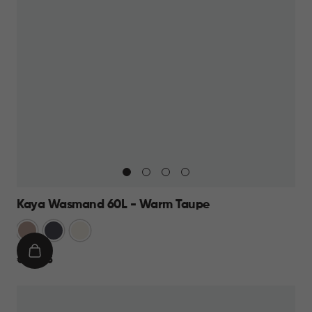
Kaya Wasmand 60L - Warm Taupe
Warm
Antraciet
Wit
Taupe
IN
€
€ 23,95
WINKELMAND
23,95