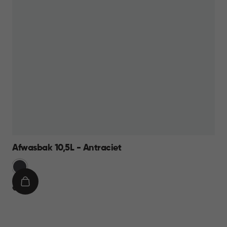
Afwasbak 10,5L - Antraciet
Grijs
IN
€
€ 8,95
WINKELMAND
8,95