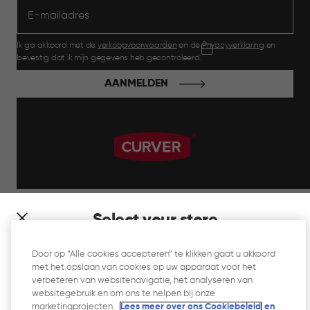
Ik ga akkoord met de
verkoopvoorwaarden
en de
Privacyverklaring
en
bevestig dat ik mijn gegevens heb gecontroleerd.
AANMELDEN
label.payment
Select your store
It looks like you’re joining us from a different country. At
Door op “Alle cookies accepteren” te klikken gaat u akkoord
which store would you like to shop?
met het opslaan van cookies op uw apparaat voor het
Website Gebruiksvoorwaarden
verbeteren van websitenavigatie, het analyseren van
websitegebruik en om ons te helpen bij onze
Privacyverklaring
marketingprojecten.
Lees meer over ons Cookiebeleid
en