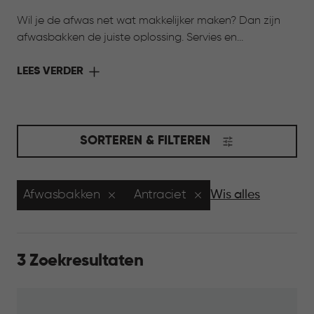
Wil je de afwas net wat makkelijker maken? Dan zijn
afwasbakken de juiste oplossing. Servies en
keukengerei maak je eenvoudig schoon, terwijl ze ook
ideaal zijn voor andere keukenklusjes. Een praktische
LEES VERDER
hulp die elke dag van pas komt.
SORTEREN & FILTEREN
Afwasbakken
Antraciet
Wis alles
3 Zoekresultaten