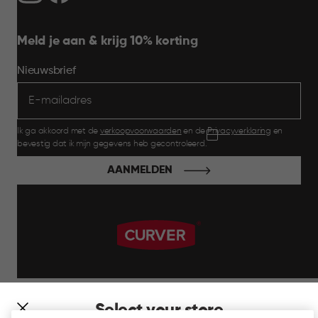
Meld je aan & krijg 10% korting
Nieuwsbrief
Ik ga akkoord met de
verkoopvoorwaarden
en de
Privacyverklaring
en
bevestig dat ik mijn gegevens heb gecontroleerd.
AANMELDEN
label.payment
Select your store