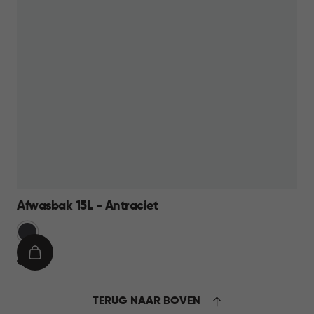
Afwasbak 15L - Antraciet
Grijs
IN
€
€ 9,95
WINKELMAND
9,95
TERUG NAAR BOVEN