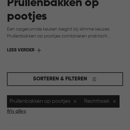
Prullenbakken op
pootjes
Een opgeruimde keuken begint bij slimme keuzes.
Prullenbakken op pootjes combineren praktisch
gebruik met een verfijnde uitstraling. Het verhoogde
ontwerp maakt de prullenbak toegankelijk en zorgt
LEES VERDER
ervoor dat schoonmaken rondom eenvoudig blijft. Een
doordachte oplossing die bijdraagt aan overzicht, rust
en een stijlvolle uitstraling in huis.
SORTEREN & FILTEREN
Prullenbakken op pootjes
Rechthoek
Wis alles