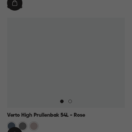
IN
€
€ 44,95
WINKELMAND
44,95
Verto High Prullenbak 54L - Rose
Blauw
Grijs
Rose