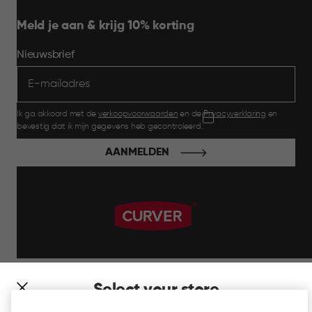
Meld je aan & krijg 10% korting
Nieuwsbrief
Ik ga akkoord met de
verkoopvoorwaarden
en de
Privacyverklaring
en
bevestig dat ik mijn gegevens heb gecontroleerd.
AANMELDEN
label.payment
Select your store
It looks like you’re joining us from a different country. At