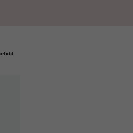
 in huis.
arheid