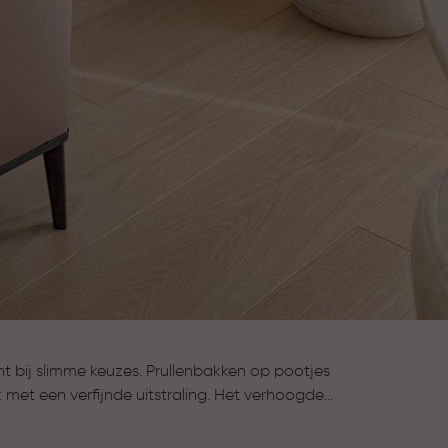
 bij slimme keuzes. Prullenbakken op pootjes
met een verfijnde uitstraling. Het verhoogde
 toegankelijk en zorgt ervoor dat schoonmaken
 doordachte oplossing die bijdraagt aan overzicht,