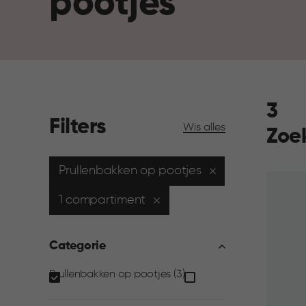
pootjes
3
Filters
Wis alles
Zoe
Prullenbakken op pootjes
1 compartiment
Categorie
Categorie
Prullenbakken op pootjes (3)