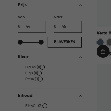
filter
Prijs
Prijs
Van
Naar
Minimum
Maximum
filter
bedrag
bedrag
Verto 
Blauw
Gr
BIJWERKEN
€
IN
€ 44,95
Kleur
44,95
WIN
Kleur
Blauw (1)
Grijs (1)
filter
Rose (1)
Inhoud
Inhoud
51-60L (3)