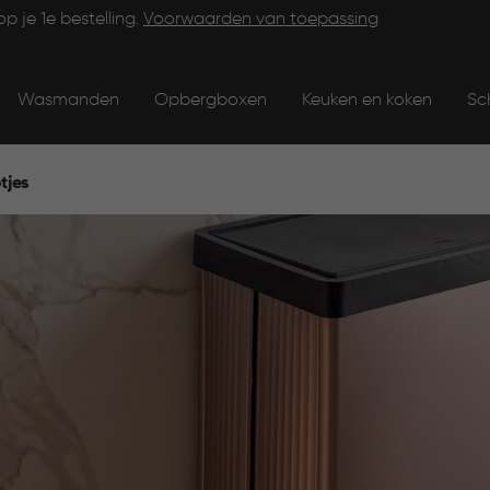
op je 1e bestelling.
Voorwaarden van toepassing
Wasmanden
Opbergboxen
Keuken en koken
Sc
tjes