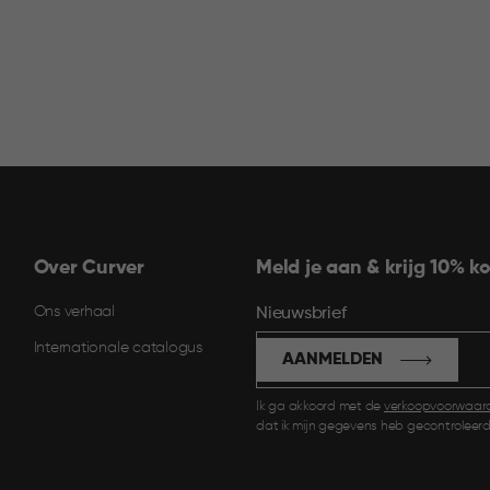
Over Curver
Meld je aan & krijg 10% ko
Ons verhaal
Nieuwsbrief
Internationale catalogus
AANMELDEN
Ik ga akkoord met de
verkoopvoorwaar
dat ik mijn gegevens heb gecontroleerd