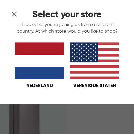
Select your store
It looks like you’re joining us from a different
country. At which store would you like to shop?
High Prullenbak 54L - Blauw
Verto High Prullenbak 54L
ijs
Rose
Blauw
Grijs
Rose
€
IN
€ 44,95
44,95
KELMAND
WINKELMAND
NEDERLAND
VERENIGDE STATEN