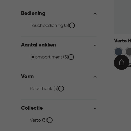
filter
Bediening
Bediening
Touchbediening (3)
filter
Verto H
Aantal vakken
Blauw
Gr
Aantal
1 compartiment (3)
€
IN
€ 44,95
vakken
44,95
WIN
Vorm
filter
Vorm
Rechthoek (3)
filter
Collectie
Collectie
Verto (3)