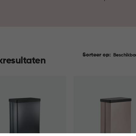
rust en een stijlvolle uitstraling
Sorteer op:
Beschikba
kresultaten