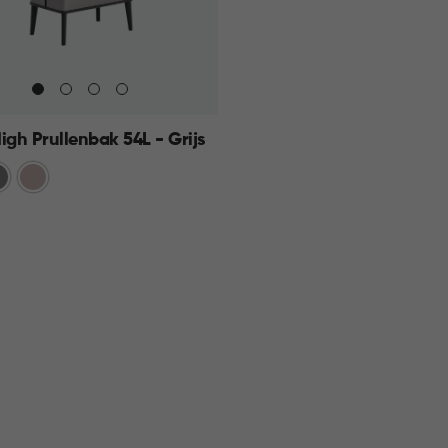
igh Prullenbak 54L - Grijs
ijs
Rose
KELMAND