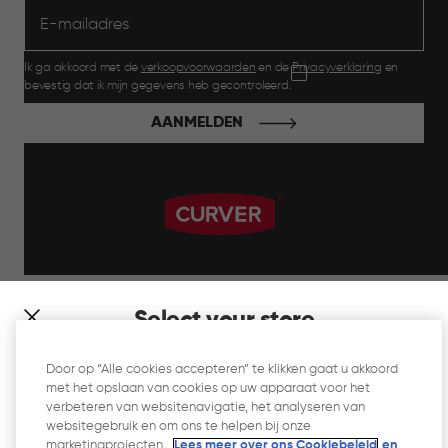
Ik ga akkoord met de
verkoopvoorwaarden
en de
Privacyverklaring
en
bevestig dat ik mijn gegevens heb gecontroleerd.
AANMELDEN
label.payment
Select your store
It looks like you’re joining us from a different country. At
Door op “Alle cookies accepteren” te klikken gaat u akkoord
which store would you like to shop?
met het opslaan van cookies op uw apparaat voor het
Website Gebruiksvoorwaarden
verbeteren van websitenavigatie, het analyseren van
websitegebruik en om ons te helpen bij onze
Privacyverklaring
marketingprojecten.
Lees meer over ons Cookiebeleid
en