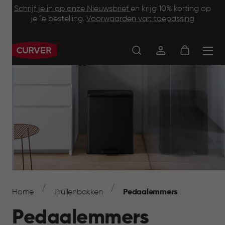
Footer
Skip
Schrijf je in op onze Nieuwsbrief
en krijg 10% korting op
to
je 1e bestelling.
Voorwaarden van toepassing
Information
main
content
Main
navigation
Breadcrumb
Navigation
Home
Prullenbakken
Pedaalemmers
Pedaalemmers