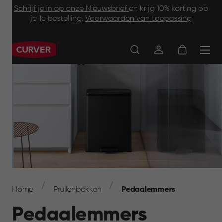
Footer
Skip
Schrijf je in op onze Nieuwsbrief
en krijg 10% korting op
to
je 1e bestelling.
Voorwaarden van toepassing
Information
main
content
Main
navigation
Breadcrumb
Navigation
Home
Prullenbakken
Pedaalemmers
Pedaalemmers