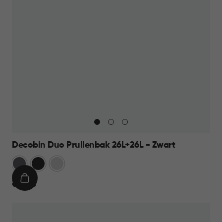
Decobin Duo Prullenbak 26L+26L - Zwart
Grijs
Zwart
Zilver
IN
€
€ 69,95
WINKELMAND
69,95