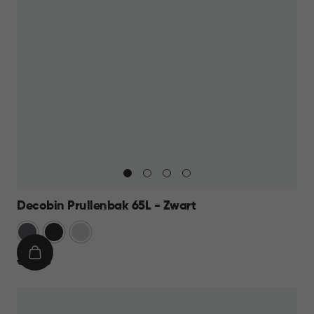
Decobin Prullenbak 65L - Zwart
Grijs
Zwart
Zilver
IN
€
€ 59,95
WINKELMAND
59,95