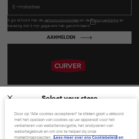
Ik ga akkoord met de
verkoopvoorwaarden
en de
Privacyverklaring
en
bevestig dat ik mijn gegevens heb gecontroleerd.
AANMELDEN
label.payment
Select your store
It looks like you’re joining us from a different country. At
Door op “Alle cookies accepteren” te klikken gaat u akkoord
which store would you like to shop?
met het opslaan van cookies op uw apparaat voor het
Website Gebruiksvoorwaarden
verbeteren van websitenavigatie, het analyseren van
websitegebruik en om ons te helpen bij onze
Privacyverklaring
marketingprojecten.
Lees meer over ons Cookiebeleid
en