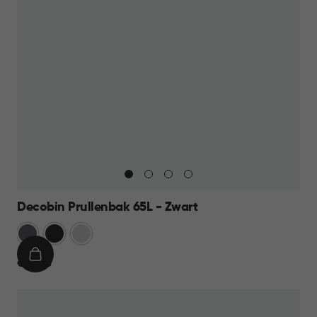
Decobin Prullenbak 65L - Zwart
Grijs
Zwart
Zilver
IN
€
€ 59,95
WINKELMAND
59,95