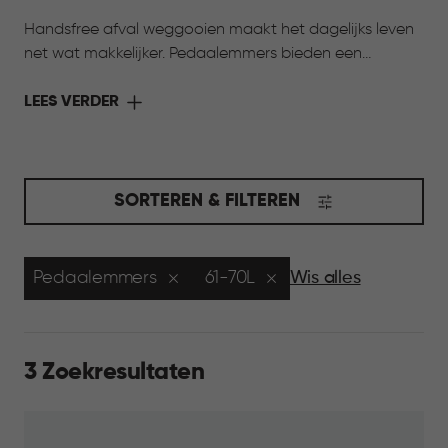
Handsfree afval weggooien maakt het dagelijks leven
net wat makkelijker. Pedaalemmers bieden een
hygiënische oplossing waarbij je de prullenbak opent
zonder je handen te gebruiken, handig tijdens het
LEES VERDER
koken of in de badkamer. Verkrijgbaar in verschillende
formaten en stijlen, zodat er altijd een pedaalemmer is
die past bij jouw ruimte. Praktisch, betrouwbaar en
ontworpen voor dagelijks gemak.
SORTEREN & FILTEREN
Pedaalemmers
61-70L
Wis alles
3 Zoekresultaten