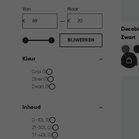
Prijs
Van
Naar
Minimum
Maximum
filter
bedrag
bedrag
Decobi
Zwart
BIJWERKEN
Grijs
Zw
Kleur
€
IN
€ 69,95
69,95
WIN
Kleur
Grijs (1)
Zilver (1)
filter
Zwart (1)
Inhoud
Inhoud
0-10L (1)
21-30L (2)
filter
31-40L (1)