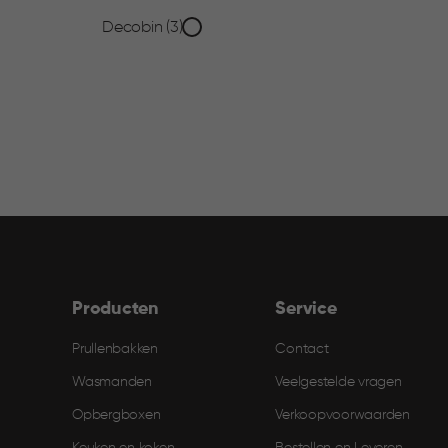
Collectie
Decobin (3)
filter
Producten
Service
Prullenbakken
Contact
Wasmanden
Veelgestelde vragen
Opbergboxen
Verkoopvoorwaarden