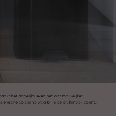
akt het dagelijks leven net wat makkelijker.
iënische oplossing waarbij je de prullenbak opent
, handig tijdens het koken of in de badkamer.
 formaten en stijlen, zodat er altijd een pedaalemmer