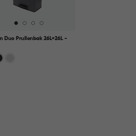
n Duo Prullenbak 26L+26L -
art
Zilver
KELMAND