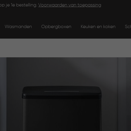
op je 1e bestelling.
Voorwaarden van toepassing
Wasmanden
Opbergboxen
Keuken en koken
Sc