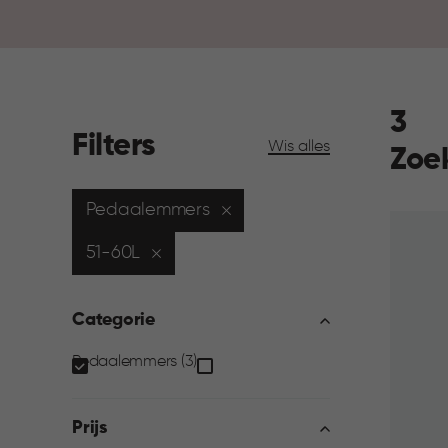
3
Filters
Wis alles
Zoe
Pedaalemmers
51-60L
Categorie
Categorie
Pedaalemmers (3)
filter
Prijs