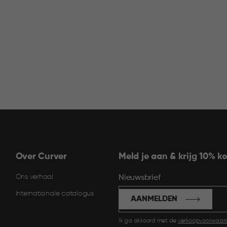
Over Curver
Meld je aan & krijg 10% ko
Ons verhaal
Nieuwsbrief
Internationale catalogus
AANMELDEN
Ik ga akkoord met de
verkoopvoorwaar