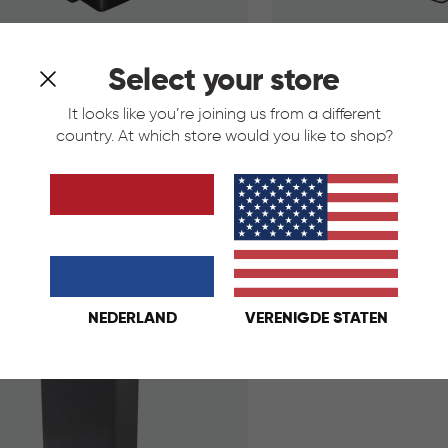
Select your store
n Duo Prullenbak 26L+26L -
Decobin Duo Prullenb
It looks like you’re joining us from a different
Zilver
country. At which store would you like to shop?
art
Zilver
Grijs
Zwart
Zilver
€
IN
€ 69,95
69,95
KELMAND
WINKELMAND
NEDERLAND
VERENIGDE STATEN