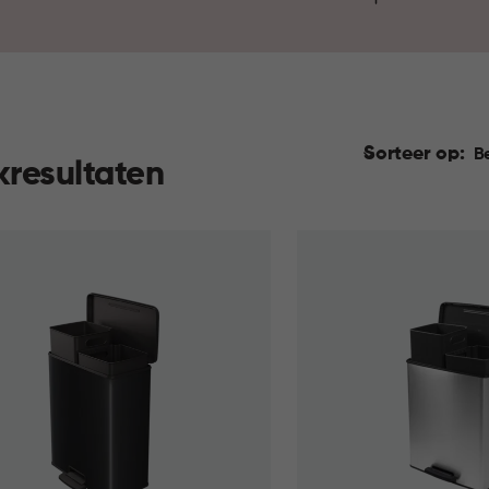
is die past bij jouw ruimte. 
gemak.
Sorteer op:
B
kresultaten