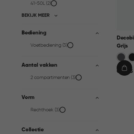
41-50L (2)
BEKIJK MEER
Bediening
Decobi
Bediening
Voetbediening (3)
Grijs
Grijs
Zw
filter
Aantal vakken
€
IN
€ 69,95
Aantal
2 compartimenten (3)
69,95
WIN
vakken
Vorm
filter
Vorm
Rechthoek (3)
filter
Collectie