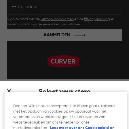
Ik ga akkoord met de
verkoopvoorwaarden
en de
Privacyverklaring
en
bevestig dat ik mijn gegevens heb gecontroleerd.
AANMELDEN
label.payment
Select your store
It looks like you’re joining us from a different country. At
Door op “Alle cookies accepteren” te klikken gaat u akkoord
which store would you like to shop?
met het opslaan van cookies op uw apparaat voor het
Website Gebruiksvoorwaarden
verbeteren van websitenavigatie, het analyseren van
websitegebruik en om ons te helpen bij onze
Privacyverklaring
marketingprojecten.
Lees meer over ons Cookiebeleid
en