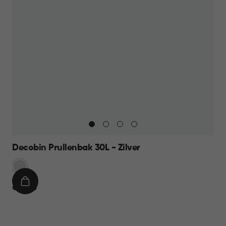
Decobin Prullenbak 30L - Zilver
Zilver
IN
€
€ 39,95
WINKELMAND
39,95