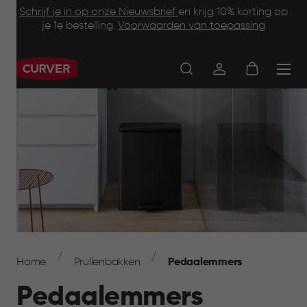
Footer
Skip
Schrijf je in op onze Nieuwsbrief
en krijg 10% korting op
to
je 1e bestelling.
Voorwaarden van toepassing
Information
main
content
Main
navigation
Breadcrumb
Navigation
Home
Prullenbakken
Pedaalemmers
Pedaalemmers