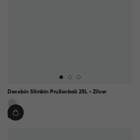
Decobin Slimbin Prullenbak 25L - Zilver
Zilver
IN
€
€ 39,95
WINKELMAND
39,95