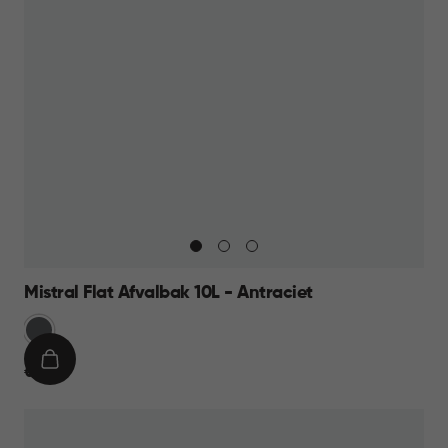
Mistral Flat Afvalbak 10L - Antraciet
Anthraciet
IN
€
€ 11,95
WINKELMAND
11,95