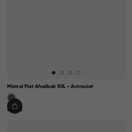
Mistral Flat Afvalbak 50L - Antraciet
Anthraciet
IN
€
€ 23,95
WINKELMAND
23,95