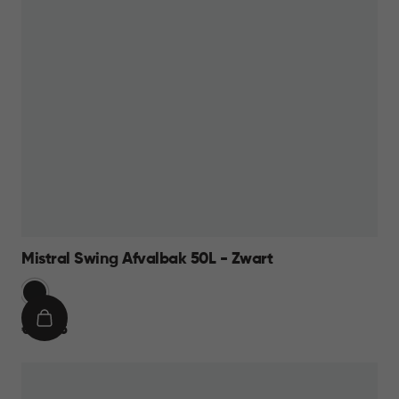
Mistral Swing Afvalbak 50L - Zwart
Zwart
IN
€
€ 23,95
WINKELMAND
23,95