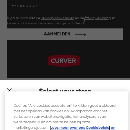
Ik ga akkoord met de
verkoopvoorwaarden
en de
Privacyverklaring
en
bevestig dat ik mijn gegevens heb gecontroleerd.
AANMELDEN
label.payment
Select your store
It looks like you’re joining us from a different country. At
Door op “Alle cookies accepteren” te klikken gaat u akkoord
which store would you like to shop?
met het opslaan van cookies op uw apparaat voor het
Website Gebruiksvoorwaarden
verbeteren van websitenavigatie, het analyseren van
websitegebruik en om ons te helpen bij onze
Privacyverklaring
marketingprojecten.
Lees meer over ons Cookiebeleid
en