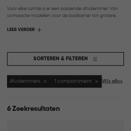
Voor elke ruimte is er een passende afvalemmer. Van
compacte modellen voor de badkamer tot grotere
afvalemmers voor dagelijks gebruik in de keuken of
bijkeuken: Curver combineert gebruiksgemak en
LEES VERDER
functioneel ontwerp met een verzorgde uitstraling voor
elke ruimte!
SORTEREN & FILTEREN
Afvalemmers
1 compartiment
Wis alles
6 Zoekresultaten