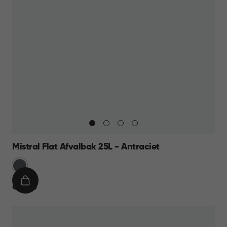
Mistral Flat Afvalbak 25L - Antraciet
Anthraciet
IN
€
€ 16,95
WINKELMAND
16,95