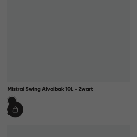
Mistral Swing Afvalbak 10L - Zwart
Zwart
IN
€
€ 11,95
WINKELMAND
11,95