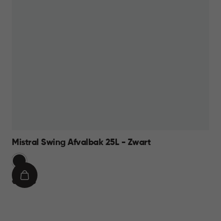
Mistral Swing Afvalbak 25L - Zwart
Zwart
IN
€
€ 16,95
WINKELMAND
16,95