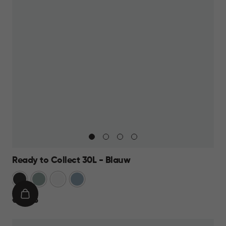
Ready to Collect 30L - Blauw
Donkergrijs
Groen
Wit
Blauw
IN
€
€ 24,95
WINKELMAND
24,95