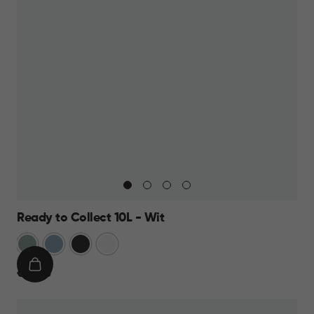
Ready to Collect 10L - Wit
Groen
Blauw
Donkergrijs
Wit
IN
€
€ 14,95
WINKELMAND
14,95