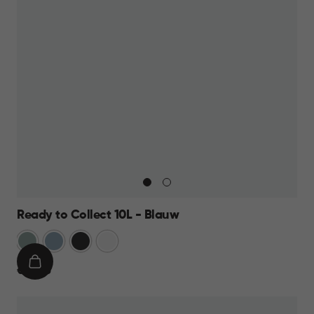
Ready to Collect 10L - Blauw
Groen
Blauw
Donkergrijs
Wit
IN
€
€ 14,95
WINKELMAND
14,95