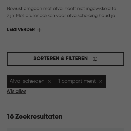
Bewust omgaan met afval hoeft niet ingewikkeld te
zijn. Met prullenbakken voor afvalscheiding houd je
verschillende afvalstromen overzichtelijk bij elkaar.
Dankzij meerdere formaten en uitneembare
LEES VERDER
binnenemmers sorteer je afval eenvoudig, terwijl je huis
netjes en georganiseerd blijft. Zo wordt afval scheiden
een onderdeel van het dagelijks leven, passend bij een
bewuste manier van wonen.
SORTEREN & FILTEREN
Afval scheiden
1 compartiment
Wis alles
16 Zoekresultaten