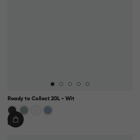
Ready to Collect 20L - Wit
Donkergrijs
Groen
Wit
Blauw
IN
€
€ 19,95
WINKELMAND
19,95