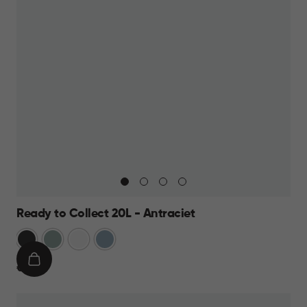
Ready to Collect 20L - Antraciet
Donkergrijs
Groen
Wit
Blauw
IN
€
€ 19,95
WINKELMAND
19,95