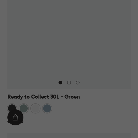
Ready to Collect 30L - Groen
Donkergrijs
Groen
Wit
Blauw
IN
€
€ 24,95
WINKELMAND
24,95