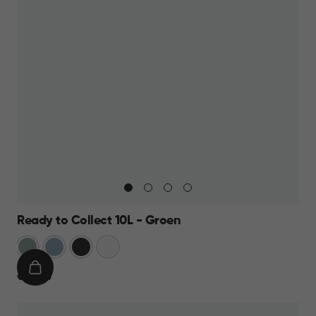
Ready to Collect 10L - Groen
Groen
Blauw
Donkergrijs
Wit
IN
€
€ 14,95
WINKELMAND
14,95