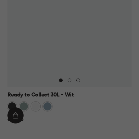
Ready to Collect 30L - Wit
Donkergrijs
Groen
Wit
Blauw
IN
€
€ 24,95
WINKELMAND
24,95