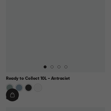
Ready to Collect 10L - Antraciet
Groen
Blauw
Donkergrijs
Wit
IN
€
€ 14,95
WINKELMAND
14,95