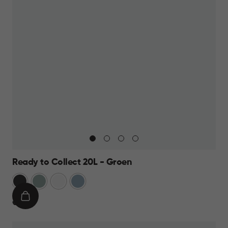
Ready to Collect 20L - Groen
Donkergrijs
Groen
Wit
Blauw
IN
€
€ 19,95
WINKELMAND
19,95