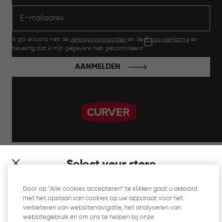
Ik ga akkoord met de
verkoopvoorwaarden
en de
Privacyverklaring
en
bevestig dat ik mijn gegevens heb gecontroleerd.
AANMELDEN
label.payment
Select your store
It looks like you’re joining us from a different country. At
Door op “Alle cookies accepteren” te klikken gaat u akkoord
which store would you like to shop?
met het opslaan van cookies op uw apparaat voor het
Website Gebruiksvoorwaarden
verbeteren van websitenavigatie, het analyseren van
websitegebruik en om ons te helpen bij onze
Privacyverklaring