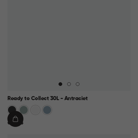
Ready to Collect 30L - Antraciet
Donkergrijs
Groen
Wit
Blauw
IN
€
€ 24,95
WINKELMAND
24,95