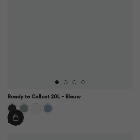
Ready to Collect 20L - Blauw
Donkergrijs
Groen
Wit
Blauw
IN
€
€ 19,95
WINKELMAND
19,95