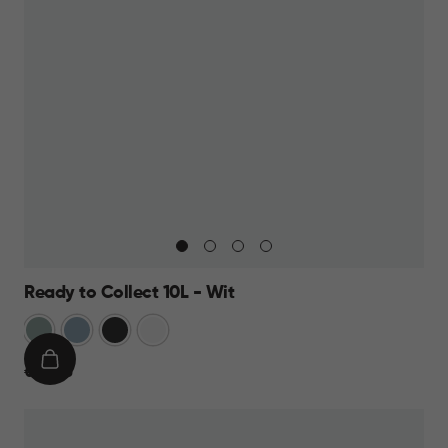
Ready to Collect 10L - Wit
Groen
Blauw
Donkergrijs
Wit
IN
€
€ 14,95
WINKELMAND
14,95