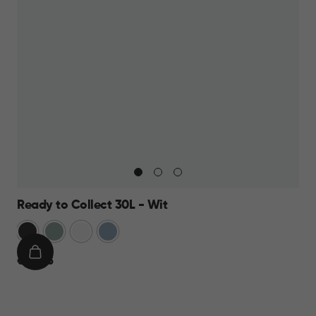
Ready to Collect 30L - Wit
Donkergrijs
Groen
Wit
Blauw
IN
€
€ 24,95
WINKELMAND
24,95