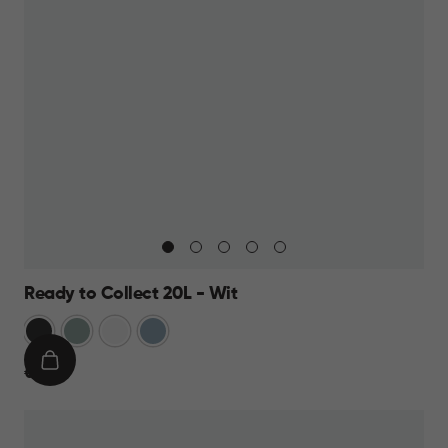
Ready to Collect 20L - Wit
Donkergrijs
Groen
Wit
Blauw
IN
€
€ 19,95
WINKELMAND
19,95