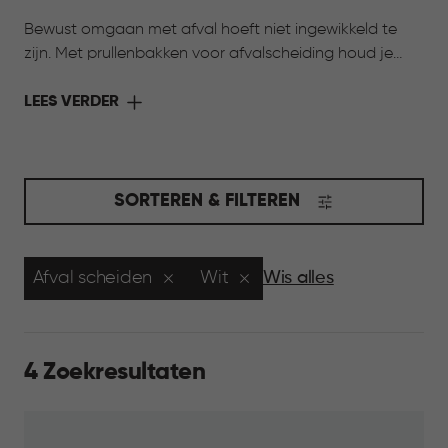
Bewust omgaan met afval hoeft niet ingewikkeld te
zijn. Met prullenbakken voor afvalscheiding houd je
verschillende afvalstromen overzichtelijk bij elkaar.
Dankzij meerdere formaten en uitneembare
LEES VERDER
binnenemmers sorteer je afval eenvoudig, terwijl je huis
netjes en georganiseerd blijft. Zo wordt afval scheiden
een onderdeel van het dagelijks leven, passend bij een
bewuste manier van wonen.
SORTEREN & FILTEREN
Afval scheiden
Wit
Wis alles
4 Zoekresultaten