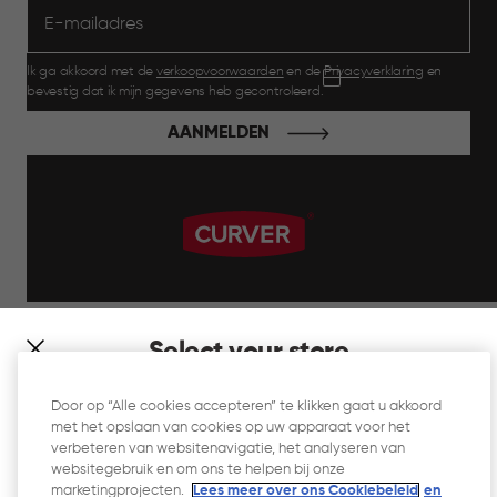
Ik ga akkoord met de
verkoopvoorwaarden
en de
Privacyverklaring
en
bevestig dat ik mijn gegevens heb gecontroleerd.
AANMELDEN
label.payment
Select your store
It looks like you’re joining us from a different country. At
Door op “Alle cookies accepteren” te klikken gaat u akkoord
which store would you like to shop?
met het opslaan van cookies op uw apparaat voor het
Website Gebruiksvoorwaarden
verbeteren van websitenavigatie, het analyseren van
websitegebruik en om ons te helpen bij onze
Privacyverklaring
marketingprojecten.
Lees meer over ons Cookiebeleid
en