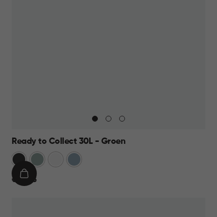
Ready to Collect 30L - Groen
Donkergrijs
Groen
Wit
Blauw
IN
€
€ 24,95
WINKELMAND
24,95