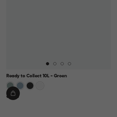
Ready to Collect 10L - Groen
Groen
Blauw
Donkergrijs
Wit
IN
€
€ 14,95
WINKELMAND
14,95