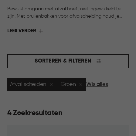
Bewust omgaan met afval hoeft niet ingewikkeld te
zijn. Met prullenbakken voor afvalscheiding houd je
verschillende afvalstromen overzichtelijk bij elkaar.
Dankzij meerdere formaten en uitneembare
LEES VERDER
binnenemmers sorteer je afval eenvoudig, terwijl je huis
netjes en georganiseerd blijft. Zo wordt afval scheiden
een onderdeel van het dagelijks leven, passend bij een
bewuste manier van wonen.
SORTEREN & FILTEREN
Afval scheiden
Groen
Wis alles
4 Zoekresultaten