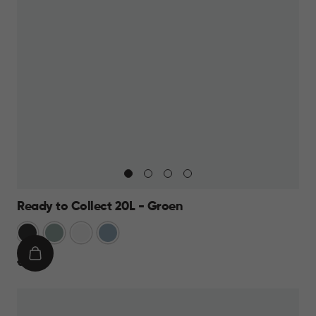
Ready to Collect 20L - Groen
Donkergrijs
Groen
Wit
Blauw
IN
€
€ 19,95
WINKELMAND
19,95