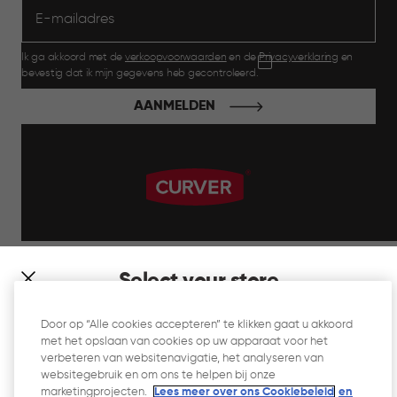
Ik ga akkoord met de
verkoopvoorwaarden
en de
Privacyverklaring
en
bevestig dat ik mijn gegevens heb gecontroleerd.
AANMELDEN
label.payment
Select your store
It looks like you’re joining us from a different country. At
Door op “Alle cookies accepteren” te klikken gaat u akkoord
which store would you like to shop?
met het opslaan van cookies op uw apparaat voor het
Website Gebruiksvoorwaarden
verbeteren van websitenavigatie, het analyseren van
websitegebruik en om ons te helpen bij onze
Privacyverklaring
marketingprojecten.
Lees meer over ons Cookiebeleid
en