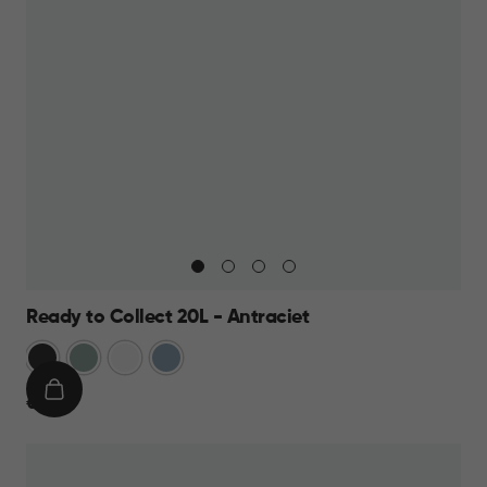
Ready to Collect 20L - Antraciet
Donkergrijs
Groen
Wit
Blauw
IN
€
€ 19,95
WINKELMAND
19,95