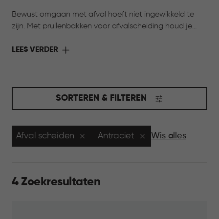
Bewust omgaan met afval hoeft niet ingewikkeld te
zijn. Met prullenbakken voor afvalscheiding houd je
verschillende afvalstromen overzichtelijk bij elkaar.
Dankzij meerdere formaten en uitneembare
LEES VERDER
binnenemmers sorteer je afval eenvoudig, terwijl je huis
netjes en georganiseerd blijft. Zo wordt afval scheiden
een onderdeel van het dagelijks leven, passend bij een
bewuste manier van wonen.
SORTEREN & FILTEREN
Afval scheiden
Antraciet
Wis alles
4 Zoekresultaten