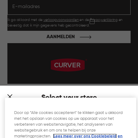
Ik ga akkoord met de
verkoopvoorwaarden
en de
Privacyverklaring
en
bevestig dat ik mijn gegevens heb gecontroleerd.
AANMELDEN
label.payment
Select your store
It looks like you’re joining us from a different country. At
Door op “Alle cookies accepteren” te klikken gaat u akkoord
which store would you like to shop?
met het opslaan van cookies op uw apparaat voor het
Website Gebruiksvoorwaarden
verbeteren van websitenavigatie, het analyseren van
websitegebruik en om ons te helpen bij onze
Privacyverklaring
marketingprojecten.
Lees meer over ons Cookiebeleid
en