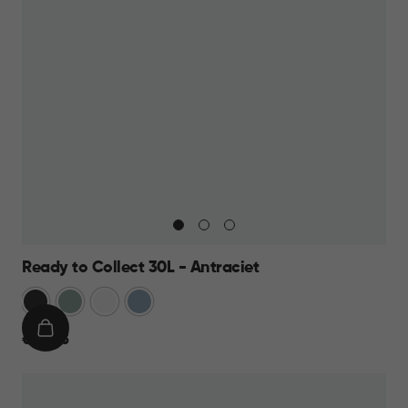
Ready to Collect 30L - Antraciet
Donkergrijs
Groen
Wit
Blauw
IN
€
€ 24,95
WINKELMAND
24,95