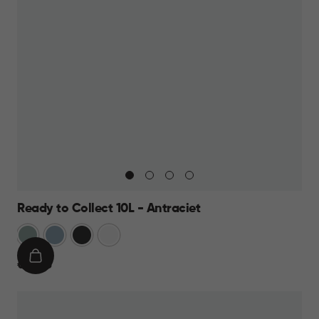
Ready to Collect 10L - Antraciet
Groen
Blauw
Donkergrijs
Wit
IN
€
€ 14,95
WINKELMAND
14,95