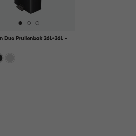
n Duo Prullenbak 26L+26L -
art
Zilver
KELMAND