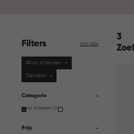
3
Filters
Wis alles
Zoe
Afval scheiden
Decobin
Categorie
Categorie
Afval scheiden (3)
filter
Prijs