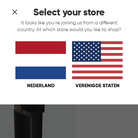
Select your store
It looks like you’re joining us from a different
n Duo Prullenbak 26L+26L -
Decobin Duo Prullenb
country. At which store would you like to shop?
Zilver
art
Zilver
Grijs
Zwart
Zilver
€
IN
€ 69,95
69,95
KELMAND
WINKELMAND
NEDERLAND
VERENIGDE STATEN