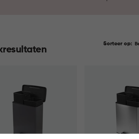
onderdeel van het dagelijks 
Sorteer op:
B
kresultaten