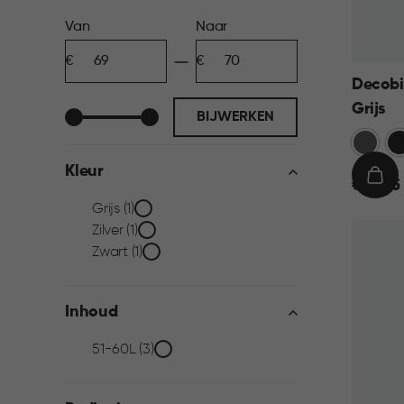
Prijs
Van
Naar
Minimum
Maximum
filter
bedrag
bedrag
Decobi
Grijs
BIJWERKEN
Grijs
Zw
Kleur
€
IN
€ 69,95
69,95
WIN
Kleur
Grijs (1)
Zilver (1)
filter
Zwart (1)
Inhoud
Inhoud
51-60L (3)
filter