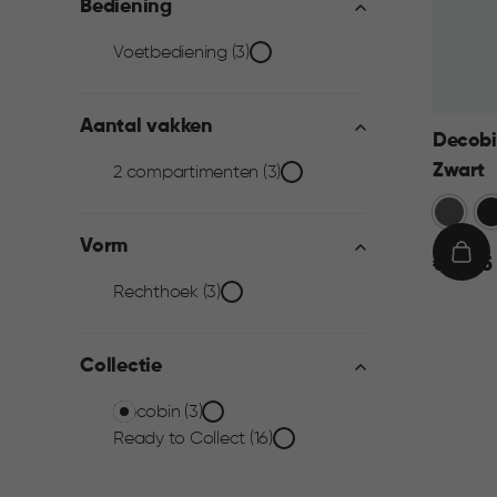
Bediening
Bediening
Voetbediening (3)
filter
Aantal vakken
Decobi
Zwart
Aantal
2 compartimenten (3)
Grijs
Zw
vakken
Vorm
€
IN
€ 69,95
filter
69,95
WIN
Vorm
Rechthoek (3)
filter
Collectie
Collectie
Decobin (3)
Ready to Collect (16)
filter