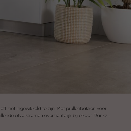
t niet ingewikkeld te zijn. Met prullenbakken voor
llende afvalstromen overzichtelijk bij elkaar. Dankzij
mbare binnenemmers sorteer je afval eenvoudig,
ganiseerd blijft. Zo wordt afval scheiden een