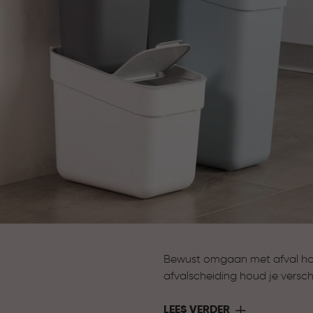
Bewust omgaan met afval hoef
afvalscheiding houd je verschi
meerdere formaten en uitnee
terwijl je huis netjes en geor
LEES VERDER