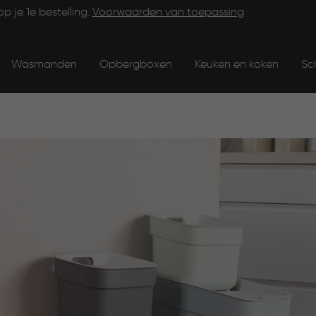
op je 1e bestelling.
Voorwaarden van toepassing
Wasmanden
Opbergboxen
Keuken en koken
Sc