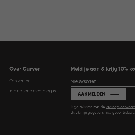
Over Curver
Meld je aan & krijg 10% ko
Ons verhaal
Nieuwsbrief
Internationale catalogus
AANMELDEN
Ik ga akkoord met de
verkoopvoorwaar
dat ik mijn gegevens heb gecontroleerd