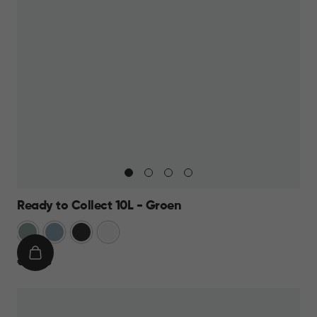
Ready to Collect 10L - Groen
Groen
Blauw
Donkergrijs
Wit
IN
€
€ 14,95
WINKELMAND
14,95