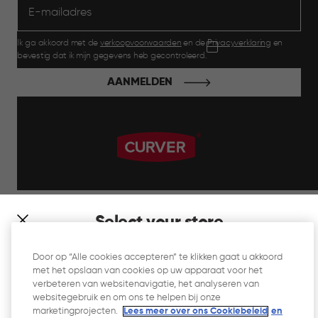
Ik ga akkoord met de
verkoopvoorwaarden
en de
Privacyverklaring
en
bevestig dat ik mijn gegevens heb gecontroleerd.
AANMELDEN
label.payment
Select your store
It looks like you’re joining us from a different country. At
Door op “Alle cookies accepteren” te klikken gaat u akkoord
which store would you like to shop?
met het opslaan van cookies op uw apparaat voor het
Website Gebruiksvoorwaarden
verbeteren van websitenavigatie, het analyseren van
websitegebruik en om ons te helpen bij onze
Privacyverklaring
marketingprojecten.
Lees meer over ons Cookiebeleid
en