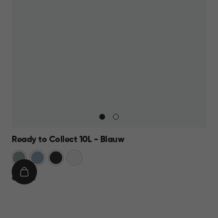
Ready to Collect 10L - Blauw
Groen
Blauw
Donkergrijs
Wit
IN
€
€ 14,95
WINKELMAND
14,95