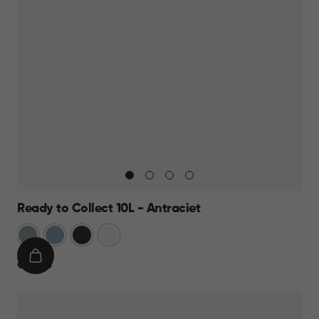
Ready to Collect 10L - Antraciet
Groen
Blauw
Donkergrijs
Wit
IN
€
€ 14,95
WINKELMAND
14,95