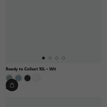
Ready to Collect 10L - Wit
Groen
Blauw
Donkergrijs
Wit
IN
€
€ 14,95
WINKELMAND
14,95