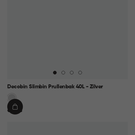
Decobin Slimbin Prullenbak 40L - Zilver
Zilver
IN
€
€ 49,95
WINKELMAND
49,95