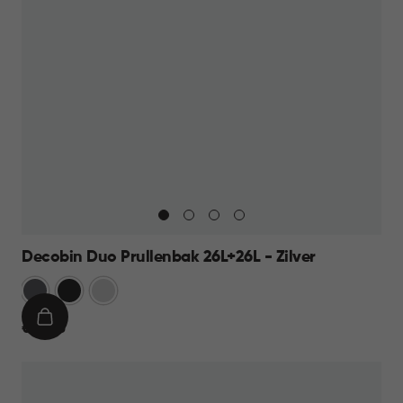
Decobin Duo Prullenbak 26L+26L - Zilver
Grijs
Zwart
Zilver
IN
€
€ 69,95
WINKELMAND
69,95