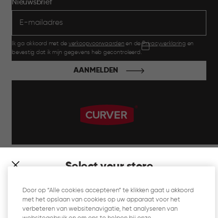
Nieuwsbrief
Ik ga akkoord met de
verkoopvoorwaarden
en de
Privacyverklaring
en
bevestig dat ik mijn gegevens heb gecontroleerd.
AANMELDEN
label.payment
Select your store
It looks like you’re joining us from a different country. At
Door op “Alle cookies accepteren” te klikken gaat u akkoord
which store would you like to shop?
met het opslaan van cookies op uw apparaat voor het
Website Gebruiksvoorwaarden
verbeteren van websitenavigatie, het analyseren van