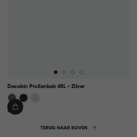
Decobin Prullenbak 65L - Zilver
Grijs
Zwart
Zilver
IN
€
€ 59,95
WINKELMAND
59,95
TERUG NAAR BOVEN