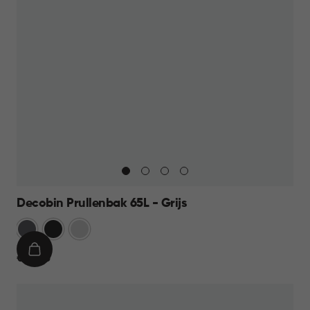
Decobin Prullenbak 65L - Grijs
Grijs
Zwart
Zilver
IN
€
€ 59,95
WINKELMAND
59,95