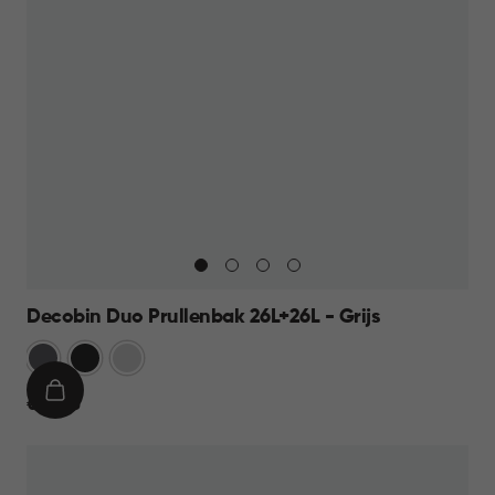
Decobin Duo Prullenbak 26L+26L - Grijs
Grijs
Zwart
Zilver
IN
€
€ 69,95
WINKELMAND
69,95