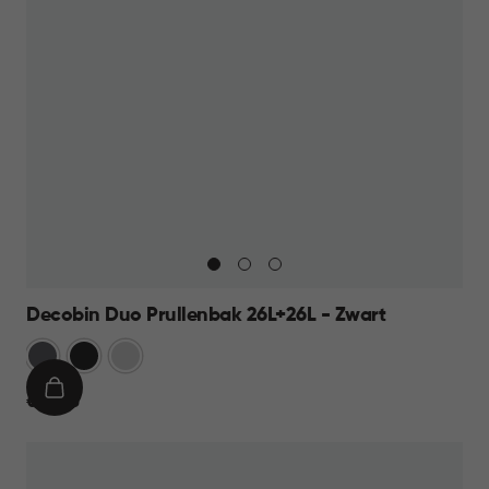
Decobin Duo Prullenbak 26L+26L - Zwart
Grijs
Zwart
Zilver
IN
€
€ 69,95
WINKELMAND
69,95