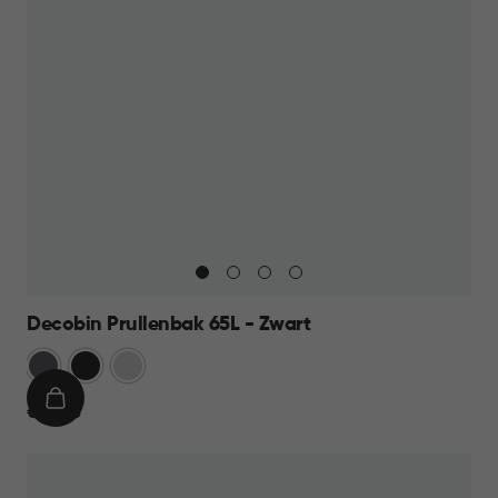
Decobin Prullenbak 65L - Zwart
Grijs
Zwart
Zilver
IN
€
€ 59,95
WINKELMAND
59,95