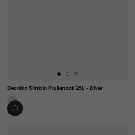
Decobin Slimbin Prullenbak 25L - Zilver
Zilver
IN
€
€ 39,95
WINKELMAND
39,95