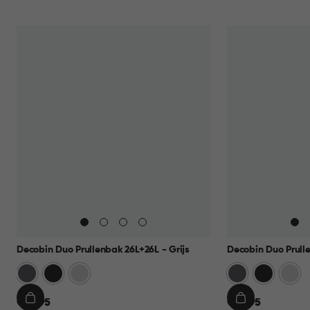
Decobin Duo Prullenbak 26L+26L - Grijs
Decobin Duo Prulle
Grijs
Zwart
Zilver
Grijs
Zwart
Zilver
€
€
€ 69,95
€ 69,95
IN
IN