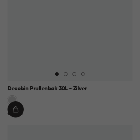
Decobin Prullenbak 30L - Zilver
Zilver
IN
€
€ 39,95
WINKELMAND
39,95