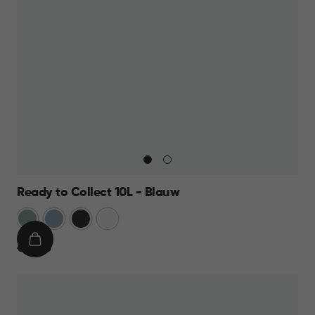
Ready to Collect 10L - Blauw
Groen
Blauw
Donkergrijs
Wit
IN
€
€ 14,95
WINKELMAND
14,95