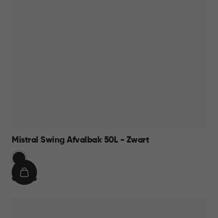
Mistral Swing Afvalbak 50L - Zwart
Zwart
IN
€
€ 23,95
WINKELMAND
23,95