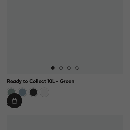
Ready to Collect 10L - Groen
Groen
Blauw
Donkergrijs
Wit
IN
€
€ 14,95
WINKELMAND
14,95