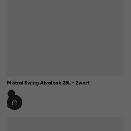
Mistral Swing Afvalbak 25L - Zwart
Zwart
IN
€
€ 16,95
WINKELMAND
16,95