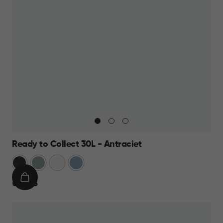
Ready to Collect 30L - Antraciet
Donkergrijs
Groen
Wit
Blauw
IN
€
€ 24,95
WINKELMAND
24,95