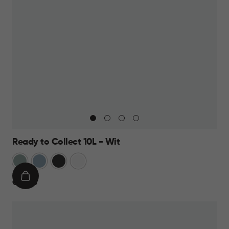
Ready to Collect 10L - Wit
Groen
Blauw
Donkergrijs
Wit
IN
€
€ 14,95
WINKELMAND
14,95