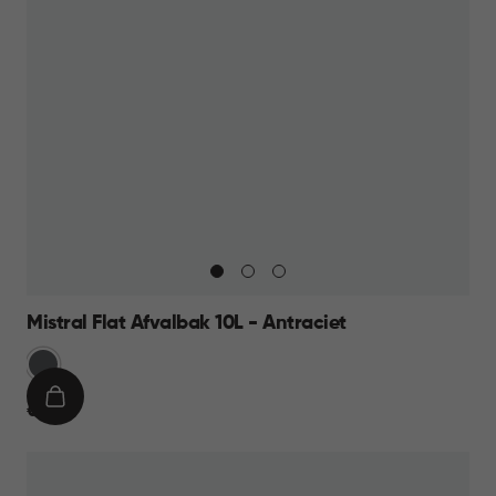
Mistral Flat Afvalbak 10L - Antraciet
Anthraciet
IN
€
€ 11,95
WINKELMAND
11,95