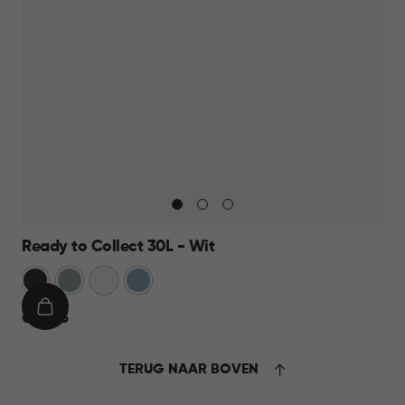
Ready to Collect 30L - Wit
Donkergrijs
Groen
Wit
Blauw
IN
€
€ 24,95
WINKELMAND
24,95
TERUG NAAR BOVEN