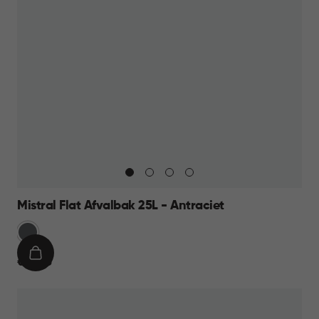
Mistral Flat Afvalbak 25L - Antraciet
Anthraciet
IN
€
€ 16,95
WINKELMAND
16,95