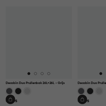
Decobin Duo Prullenbak 26L+26L - Grijs
Decobin Duo Prulle
Grijs
Zwart
Zilver
Grijs
Zwart
Zilver
€
€
€ 69,95
€ 69,95
IN
IN