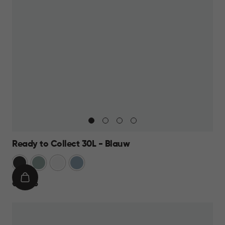
Ready to Collect 30L - Blauw
Donkergrijs
Groen
Wit
Blauw
IN
€
€ 24,95
WINKELMAND
24,95