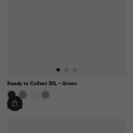
Ready to Collect 30L - Groen
Donkergrijs
Groen
Wit
Blauw
IN
€
€ 24,95
WINKELMAND
24,95