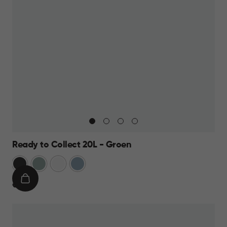
Ready to Collect 20L - Groen
Donkergrijs
Groen
Wit
Blauw
IN
€
€ 19,95
WINKELMAND
19,95