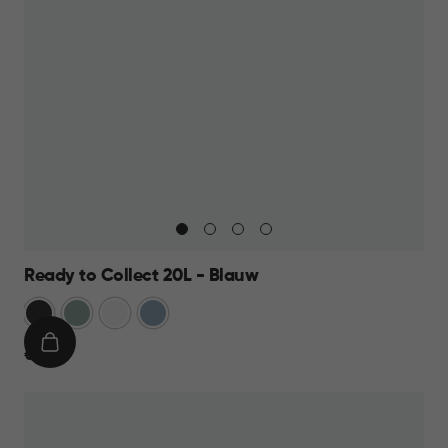
Ready to Collect 20L - Blauw
Donkergrijs
Groen
Wit
Blauw
IN
€
€ 19,95
WINKELMAND
19,95