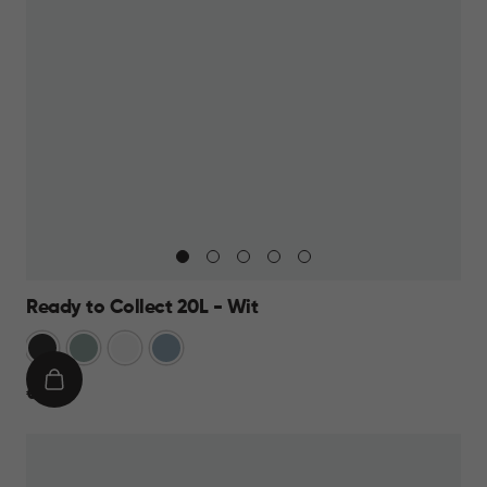
Ready to Collect 20L - Wit
Donkergrijs
Groen
Wit
Blauw
IN
€
€ 19,95
WINKELMAND
19,95