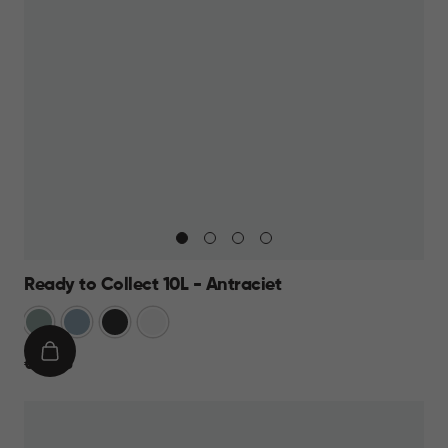
Ready to Collect 10L - Antraciet
Groen
Blauw
Donkergrijs
Wit
IN
€
€ 14,95
WINKELMAND
14,95