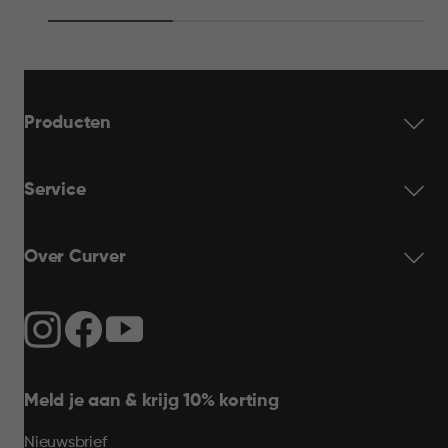
69,95
69,95
WINKELMAND
WINKELMAN
Producten
Service
Over Curver
Meld je aan & krijg 10% korting
Nieuwsbrief