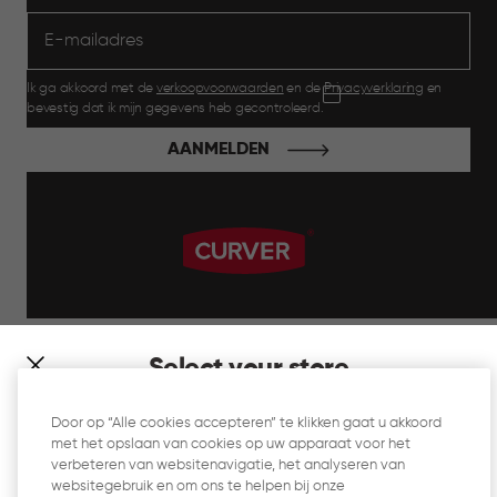
Ik ga akkoord met de
verkoopvoorwaarden
en de
Privacyverklaring
en
bevestig dat ik mijn gegevens heb gecontroleerd.
AANMELDEN
label.payment
Select your store
It looks like you’re joining us from a different country. At
Door op “Alle cookies accepteren” te klikken gaat u akkoord
which store would you like to shop?
met het opslaan van cookies op uw apparaat voor het
Website Gebruiksvoorwaarden
verbeteren van websitenavigatie, het analyseren van
websitegebruik en om ons te helpen bij onze
Privacyverklaring