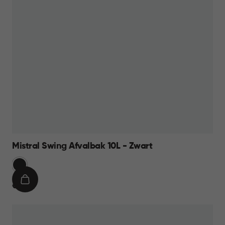
Mistral Swing Afvalbak 10L - Zwart
Zwart
IN
€
€ 11,95
WINKELMAND
11,95