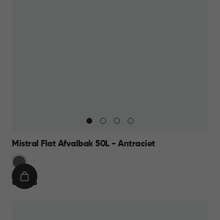
Mistral Flat Afvalbak 50L - Antraciet
Anthraciet
IN
€
€ 23,95
WINKELMAND
23,95