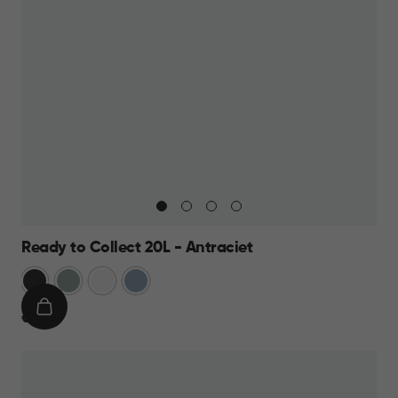
Ready to Collect 20L - Antraciet
Donkergrijs
Groen
Wit
Blauw
IN
€
€ 19,95
WINKELMAND
19,95