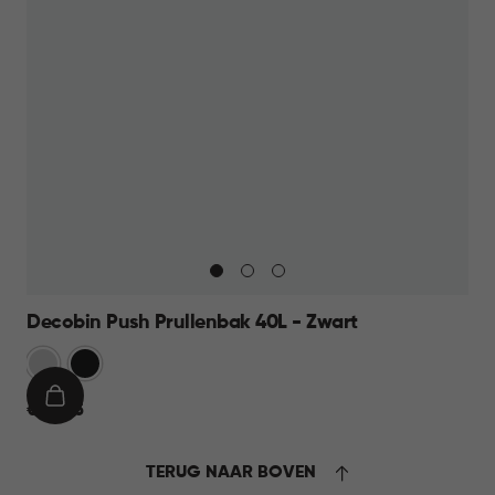
Decobin Push Prullenbak 40L - Zwart
Zilver
Zwart
IN
€
€ 44,95
WINKELMAND
44,95
TERUG NAAR BOVEN