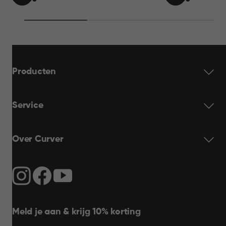
IN
IN
69,95
69,95
WINKELMAND
WINKELMAN
Producten
Service
Over Curver
Meld je aan & krijg 10% korting