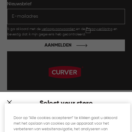
Nieuwsbrief
Ik ga akkoord met de
verkoopvoorwaarden
en de
Privacyverklaring
en
bevestig dat ik mijn gegevens heb gecontroleerd.
AANMELDEN
label.payment
Select your store
It looks like you’re joining us from a different country. At
Door op “Alle cookies accepteren” te klikken gaat u akkoord
which store would you like to shop?
met het opslaan van cookies op uw apparaat voor het
Website Gebruiksvoorwaarden
verbeteren van websitenavigatie, het analyseren van