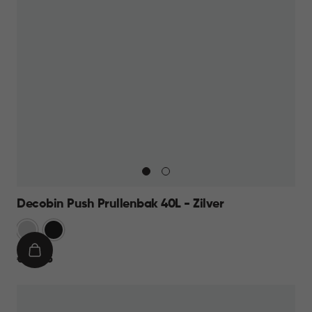
Decobin Push Prullenbak 40L - Zilver
Zilver
Zwart
IN
€
€ 44,95
WINKELMAND
44,95