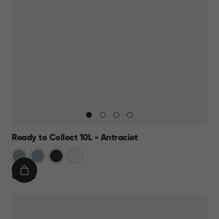
Ready to Collect 10L - Antraciet
Groen
Blauw
Donkergrijs
Wit
IN
€
€ 14,95
WINKELMAND
14,95