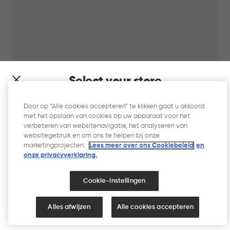
Select your store
It looks like you’re joining us from a different country. At
Door op “Alle cookies accepteren” te klikken gaat u akkoord
which store would you like to shop?
met het opslaan van cookies op uw apparaat voor het
verbeteren van websitenavigatie, het analyseren van
Decobin Prullenbak 30L - Zilver
websitegebruik en om ons te helpen bij onze
marketingprojecten.
Lees meer over ons Cookiebeleid
en
Zilver
onze privacyverklaring.​
IN
€
€ 39,95
Cookie-instellingen
WINKELMAND
39,95
NEDERLAND
VERENIGDE STATEN
Alles afwijzen
Alle cookies accepteren