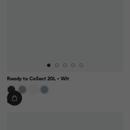
Ready to Collect 20L - Wit
Donkergrijs
Groen
Wit
Blauw
IN
€
€ 19,95
WINKELMAND
19,95