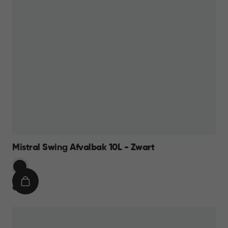
Mistral Swing Afvalbak 10L - Zwart
Zwart
IN
€
€ 11,95
WINKELMAND
11,95