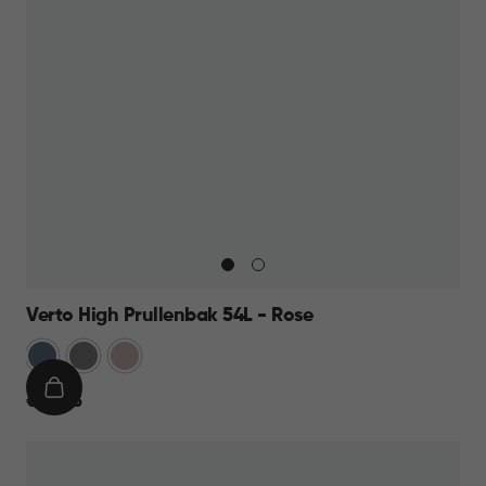
Verto High Prullenbak 54L - Rose
Blauw
Grijs
Rose
IN
€
€ 44,95
WINKELMAND
44,95