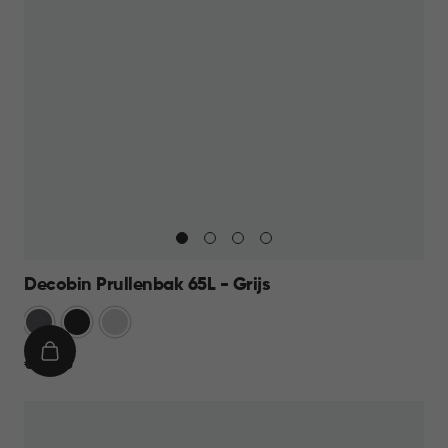
Decobin Prullenbak 65L - Grijs
Grijs
Zwart
Zilver
IN
€
€ 59,95
WINKELMAND
59,95