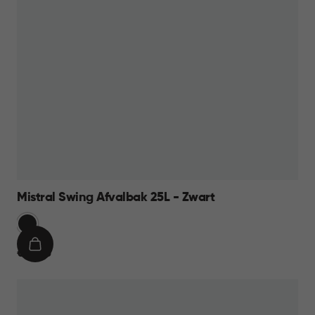
Mistral Swing Afvalbak 25L - Zwart
Zwart
IN
€
€ 16,95
WINKELMAND
16,95