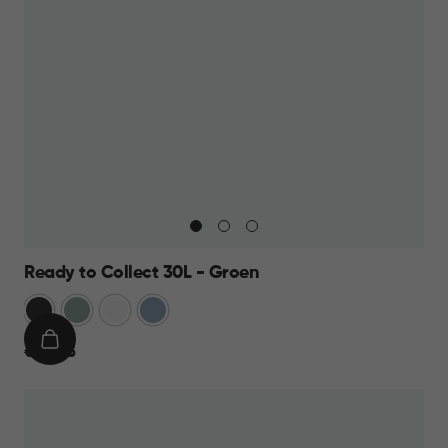
Ready to Collect 30L - Groen
Donkergrijs
Groen
Wit
Blauw
IN
€
€ 24,95
WINKELMAND
24,95