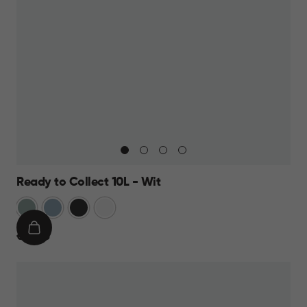
Ready to Collect 10L - Wit
Groen
Blauw
Donkergrijs
Wit
IN
€
€ 14,95
WINKELMAND
14,95