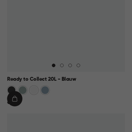
Ready to Collect 20L - Blauw
Donkergrijs
Groen
Wit
Blauw
IN
€
€ 19,95
WINKELMAND
19,95