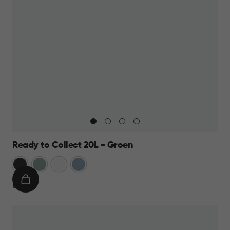
Ready to Collect 20L - Groen
Donkergrijs
Groen
Wit
Blauw
IN
€
€ 19,95
WINKELMAND
19,95