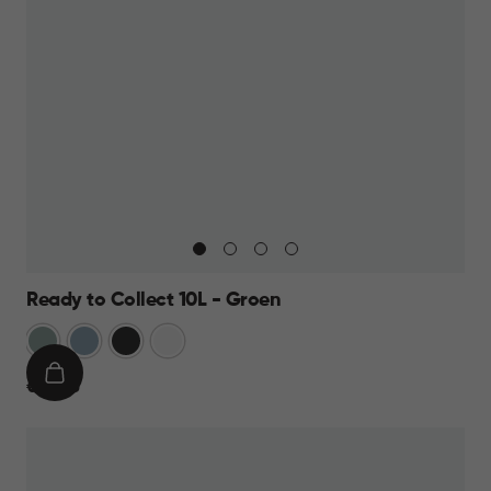
Ready to Collect 10L - Groen
Groen
Blauw
Donkergrijs
Wit
IN
€
€ 14,95
WINKELMAND
14,95