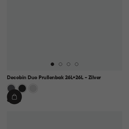
Decobin Duo Prullenbak 26L+26L - Zilver
Grijs
Zwart
Zilver
IN
€
€ 69,95
WINKELMAND
69,95