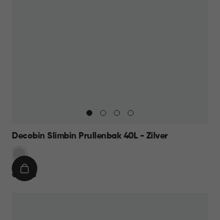
Decobin Slimbin Prullenbak 40L - Zilver
Zilver
IN
€
€ 49,95
WINKELMAND
49,95