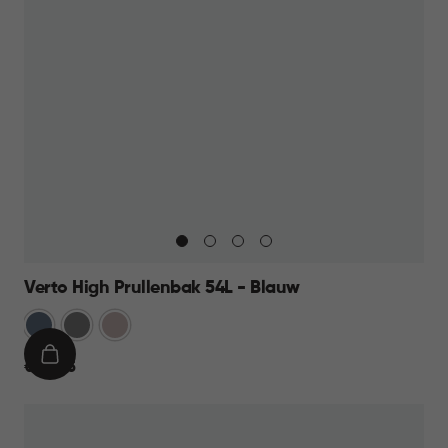
Verto High Prullenbak 54L - Blauw
Blauw
Grijs
Rose
IN
€
€ 44,95
WINKELMAND
44,95