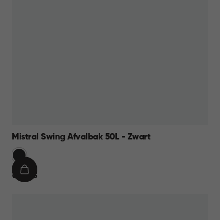
Mistral Swing Afvalbak 50L - Zwart
Zwart
IN
€
€ 23,95
WINKELMAND
23,95