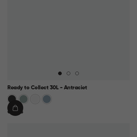
Ready to Collect 30L - Antraciet
Donkergrijs
Groen
Wit
Blauw
IN
€
€ 24,95
WINKELMAND
24,95