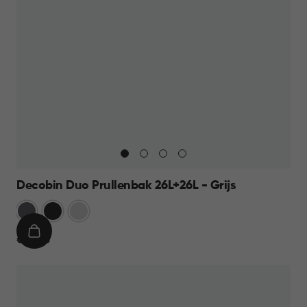
Decobin Duo Prullenbak 26L+26L - Grijs
Grijs
Zwart
Zilver
IN
€
€ 69,95
WINKELMAND
69,95