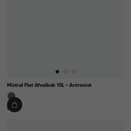
Mistral Flat Afvalbak 10L - Antraciet
Anthraciet
IN
€
€ 11,95
WINKELMAND
11,95