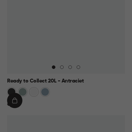
Ready to Collect 20L - Antraciet
Donkergrijs
Groen
Wit
Blauw
IN
€
€ 19,95
WINKELMAND
19,95