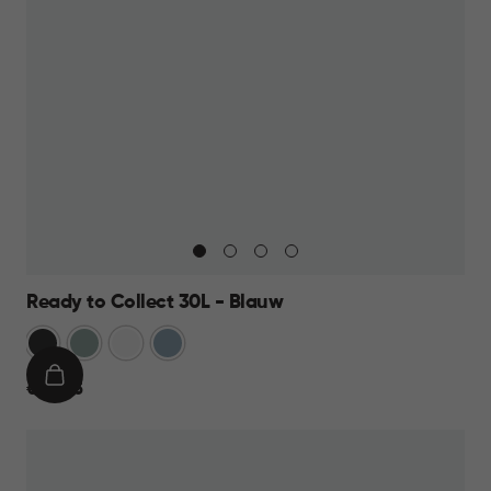
Ready to Collect 30L - Blauw
Donkergrijs
Groen
Wit
Blauw
IN
€
€ 24,95
WINKELMAND
24,95