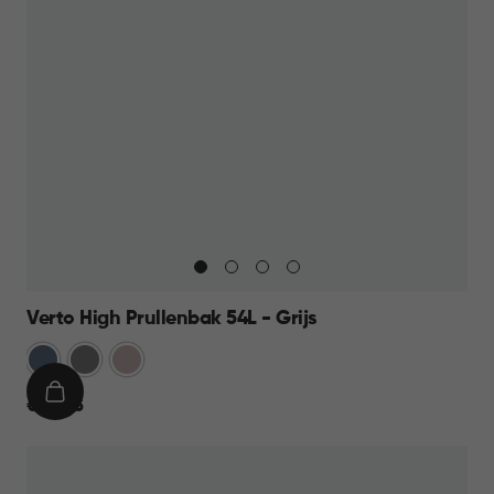
Verto High Prullenbak 54L - Grijs
Blauw
Grijs
Rose
IN
€
€ 44,95
WINKELMAND
44,95