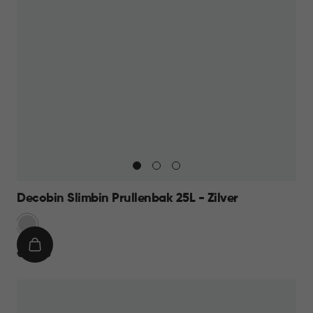
Decobin Slimbin Prullenbak 25L - Zilver
Zilver
IN
€
€ 39,95
WINKELMAND
39,95