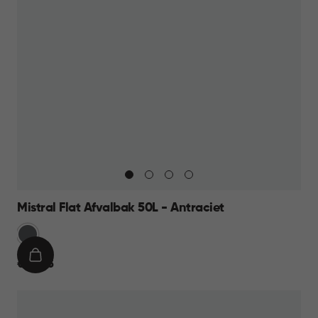
Mistral Flat Afvalbak 50L - Antraciet
Anthraciet
IN
€
€ 23,95
WINKELMAND
23,95