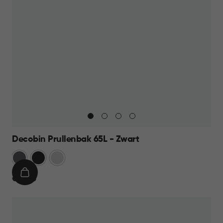
Decobin Prullenbak 65L - Zwart
Grijs
Zwart
Zilver
IN
€
€ 59,95
WINKELMAND
59,95