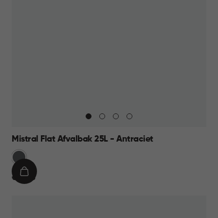
Mistral Flat Afvalbak 25L - Antraciet
Anthraciet
IN
€
€ 16,95
WINKELMAND
16,95