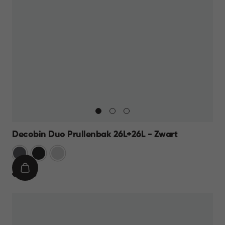
Decobin Duo Prullenbak 26L+26L - Zwart
Grijs
Zwart
Zilver
IN
€
€ 69,95
WINKELMAND
69,95