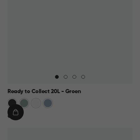
Ready to Collect 20L - Groen
Donkergrijs
Groen
Wit
Blauw
IN
€
€ 19,95
WINKELMAND
19,95