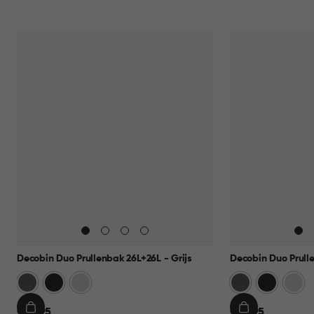
Decobin Duo Prullenbak 26L+26L - Grijs
Decobin Duo Prulle
Grijs
Zwart
Zilver
Grijs
Zwart
Zilver
€
€
€ 69,95
€ 69,95