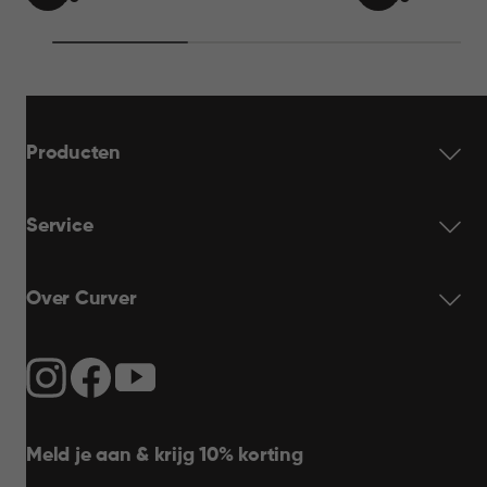
IN
IN
69,95
69,95
WINKELMAND
WINKELMAN
Producten
Service
Over Curver
Meld je aan & krijg 10% korting