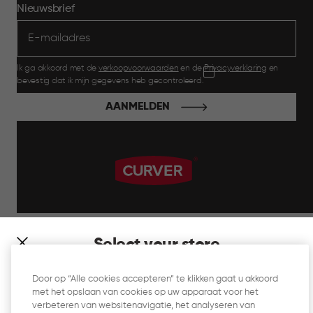
Nieuwsbrief
Ik ga akkoord met de
verkoopvoorwaarden
en de
Privacyverklaring
en
bevestig dat ik mijn gegevens heb gecontroleerd.
AANMELDEN
label.payment
Select your store
It looks like you’re joining us from a different country. At
Door op “Alle cookies accepteren” te klikken gaat u akkoord
which store would you like to shop?
met het opslaan van cookies op uw apparaat voor het
Website Gebruiksvoorwaarden
verbeteren van websitenavigatie, het analyseren van