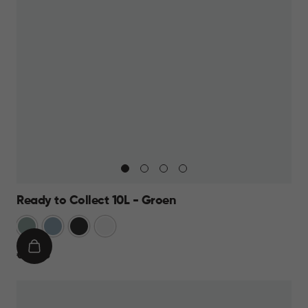
Ready to Collect 10L - Groen
Groen
Blauw
Donkergrijs
Wit
IN
€
€ 14,95
WINKELMAND
14,95