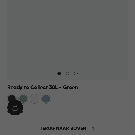
Ready to Collect 30L - Groen
Donkergrijs
Groen
Wit
Blauw
IN
€
€ 24,95
WINKELMAND
24,95
TERUG NAAR BOVEN