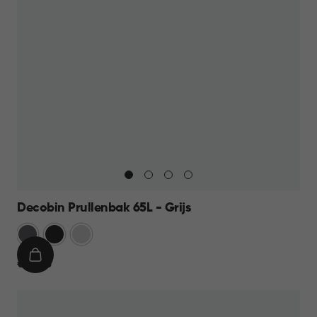
Decobin Prullenbak 65L - Grijs
Grijs
Zwart
Zilver
IN
€
€ 59,95
WINKELMAND
59,95