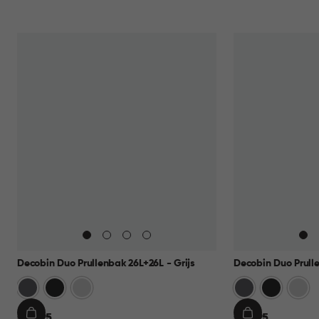
Decobin Duo Prullenbak 26L+26L - Grijs
Decobin Duo Prulle
Grijs
Zwart
Zilver
Grijs
Zwart
Zilver
€
€
€ 69,95
€ 69,95