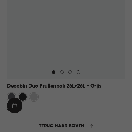
Decobin Duo Prullenbak 26L+26L - Grijs
Grijs
Zwart
Zilver
IN
€
€ 69,95
WINKELMAND
69,95
TERUG NAAR BOVEN