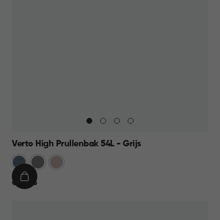
Verto High Prullenbak 54L - Grijs
Blauw
Grijs
Rose
IN
€
€ 44,95
WINKELMAND
44,95