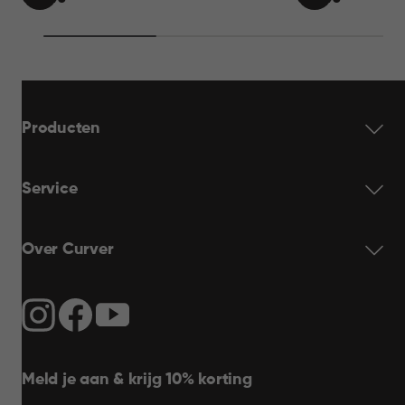
IN
IN
69,95
69,95
WINKELMAND
WINKELMAN
Producten
Service
Over Curver
Meld je aan & krijg 10% korting