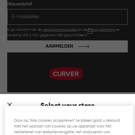
Nieuwsbrief
Ik ga akkoord met de
verkoopvoorwaarden
en de
Privacyverklaring
en
bevestig dat ik mijn gegevens heb gecontroleerd.
AANMELDEN
label.payment
Select your store
It looks like you’re joining us from a different country. At
Door op “Alle cookies accepteren” te klikken gaat u akkoord
which store would you like to shop?
met het opslaan van cookies op uw apparaat voor het
Website Gebruiksvoorwaarden
verbeteren van websitenavigatie, het analyseren van