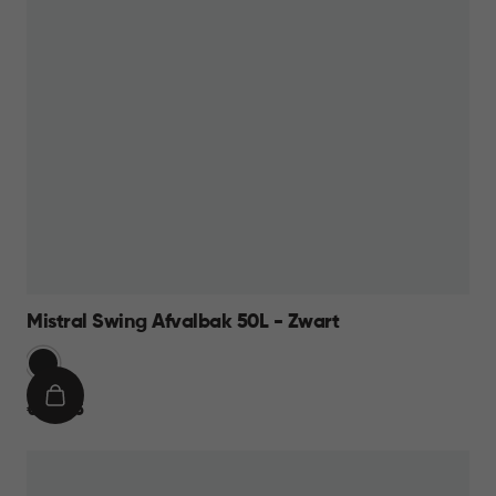
Mistral Swing Afvalbak 50L - Zwart
Zwart
IN
€
€ 23,95
WINKELMAND
23,95