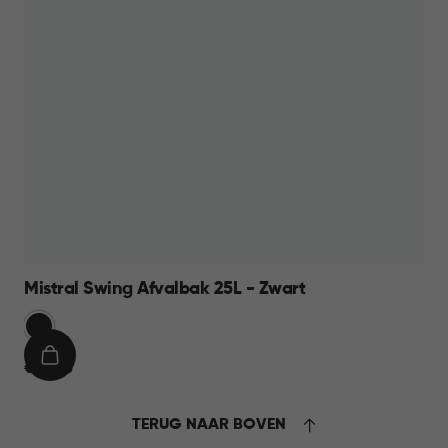
Mistral Swing Afvalbak 25L - Zwart
Zwart
IN
€
€ 16,95
WINKELMAND
16,95
TERUG NAAR BOVEN