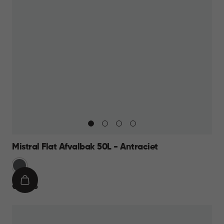
Mistral Flat Afvalbak 50L - Antraciet
Anthraciet
IN
€
€ 23,95
WINKELMAND
23,95