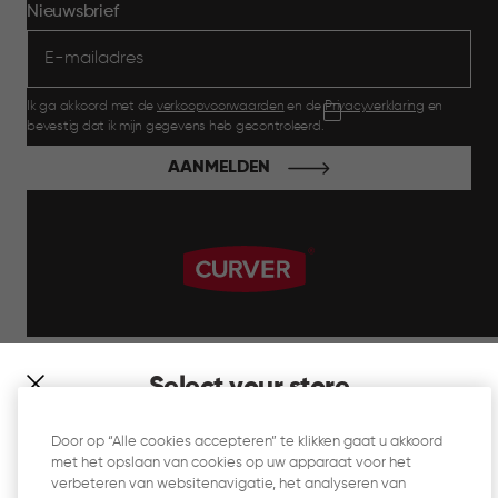
Nieuwsbrief
Ik ga akkoord met de
verkoopvoorwaarden
en de
Privacyverklaring
en
bevestig dat ik mijn gegevens heb gecontroleerd.
AANMELDEN
label.payment
Select your store
It looks like you’re joining us from a different country. At
Door op “Alle cookies accepteren” te klikken gaat u akkoord
which store would you like to shop?
met het opslaan van cookies op uw apparaat voor het
Website Gebruiksvoorwaarden
verbeteren van websitenavigatie, het analyseren van