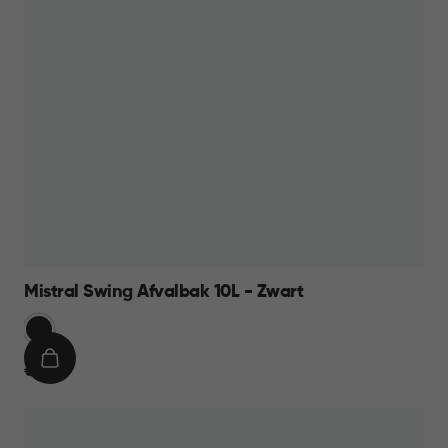
Mistral Swing Afvalbak 10L - Zwart
Zwart
IN
€
€ 11,95
WINKELMAND
11,95