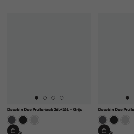
Decobin Duo Prullenbak 26L+26L - Grijs
Decobin Duo Prulle
Grijs
Zwart
Zilver
Grijs
Zwart
Zilver
€
€
€ 69,95
€ 69,95
IN
IN