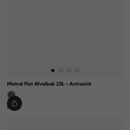
Mistral Flat Afvalbak 25L - Antraciet
Anthraciet
IN
€
€ 16,95
WINKELMAND
16,95