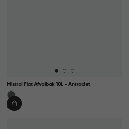
Mistral Flat Afvalbak 10L - Antraciet
Anthraciet
IN
€
€ 11,95
WINKELMAND
11,95