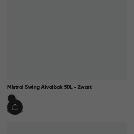
Mistral Swing Afvalbak 50L - Zwart
Zwart
IN
€
€ 23,95
WINKELMAND
23,95