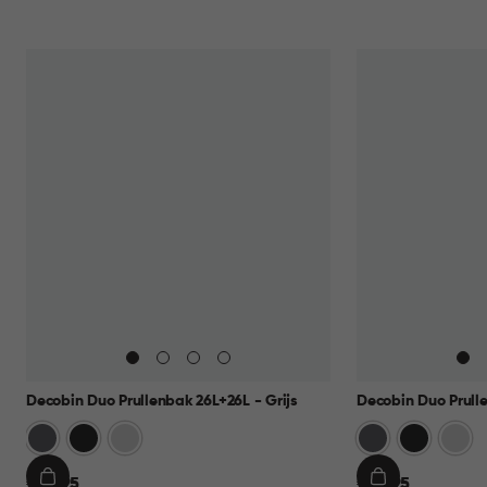
Decobin Duo Prullenbak 26L+26L - Grijs
Decobin Duo Prulle
Grijs
Zwart
Zilver
Grijs
Zwart
Zilver
€
€
€ 69,95
€ 69,95