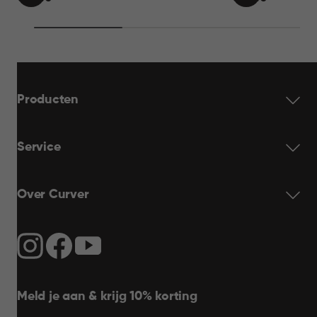
IN
IN
69,95
69,95
WINKELMAND
WINKELMAN
Producten
Service
Over Curver
Meld je aan & krijg 10% korting