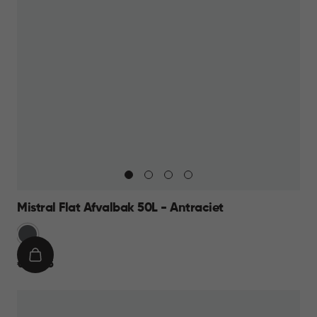
Mistral Flat Afvalbak 50L - Antraciet
Anthraciet
IN
€
€ 23,95
WINKELMAND
23,95