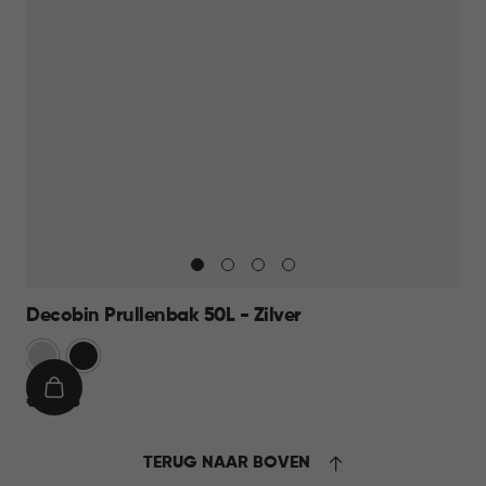
Decobin Prullenbak 50L - Zilver
Zilver
Zwart
IN
€
€ 49,95
WINKELMAND
49,95
TERUG NAAR BOVEN