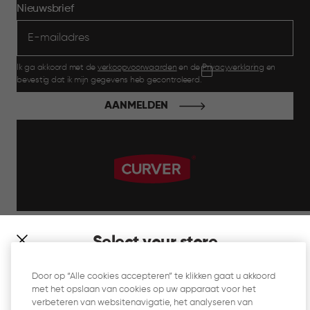
Nieuwsbrief
Ik ga akkoord met de
verkoopvoorwaarden
en de
Privacyverklaring
en
bevestig dat ik mijn gegevens heb gecontroleerd.
AANMELDEN
label.payment
Select your store
It looks like you’re joining us from a different country. At
Door op “Alle cookies accepteren” te klikken gaat u akkoord
which store would you like to shop?
met het opslaan van cookies op uw apparaat voor het
Website Gebruiksvoorwaarden
verbeteren van websitenavigatie, het analyseren van