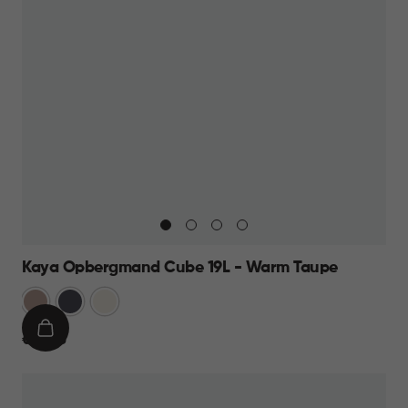
Kaya Opbergmand Cube 19L - Warm Taupe
Warm
Antraciet
Wit
Taupe
IN
€
€ 12,95
WINKELMAND
12,95