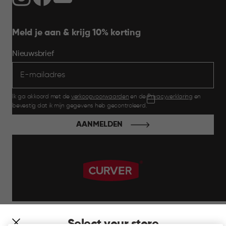
Meld je aan & krijg 10% korting
Nieuwsbrief
Ik ga akkoord met de
verkoopvoorwaarden
en de
Privacyverklaring
en
bevestig dat ik mijn gegevens heb gecontroleerd.
AANMELDEN
label.payment
Select your store