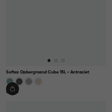
Softex Opbergmand Cube 15L - Antraciet
Blauw
Antraciet
Taupe
Beige
IN
€
€ 10,95
WINKELMAND
10,95