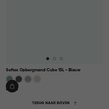
Softex Opbergmand Cube 15L - Blauw
Blauw
Antraciet
Taupe
Beige
IN
€
€ 10,95
WINKELMAND
10,95
TERUG NAAR BOVEN