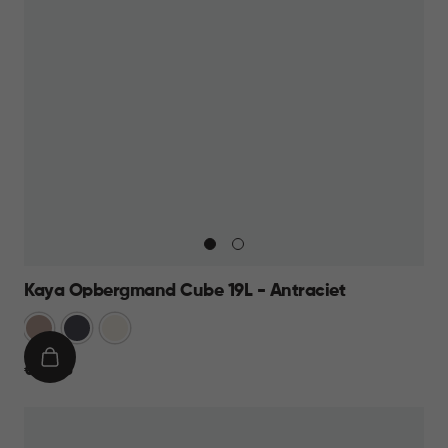
Kaya Opbergmand Cube 19L - Antraciet
Warm
Antraciet
Wit
Taupe
IN
€
€ 12,95
WINKELMAND
12,95