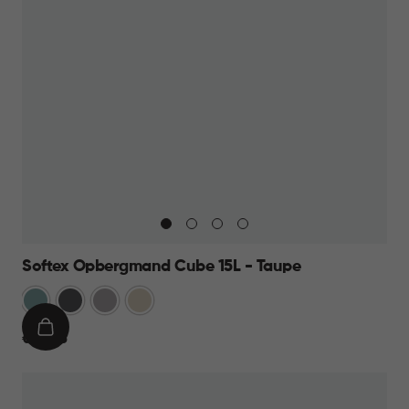
Softex Opbergmand Cube 15L - Taupe
Blauw
Antraciet
Taupe
Beige
IN
€
€ 10,95
WINKELMAND
10,95