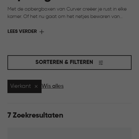
Met de opbergboxen van Curver creëer je rust in elke
kamer. Of het nu gaat om het netjes bewaren van
speelgoed, het organiseren van hobbyspullen of het
opbergen van seizoensartikelen, onze opbergboxen
LEES VERDER
helpen je om alles overzichtelijk en binnen handbereik
te houden. Kies uit verschillende maten, kleuren en
stijlen, zodat je opbergoplossing perfect aansluit bij
jouw interieur én jouw behoeften. Opruimen was nog
SORTEREN & FILTEREN
nooit zo makkelijk en stijlvol.
Vierkant
Wis alles
7 Zoekresultaten