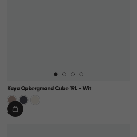
Kaya Opbergmand Cube 19L - Wit
Warm
Antraciet
Wit
Taupe
IN
€
€ 12,95
WINKELMAND
12,95