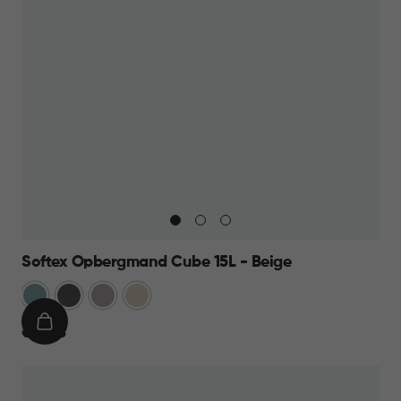
Softex Opbergmand Cube 15L - Beige
Blauw
Antraciet
Taupe
Beige
IN
€
€ 10,95
WINKELMAND
10,95