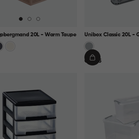
pbergmand 20L - Warm Taupe
Unibox Classic 20L - G
traciet
Wit
Grijs
€
IN
€ 12,95
12,95
KELMAND
WINKELMAND