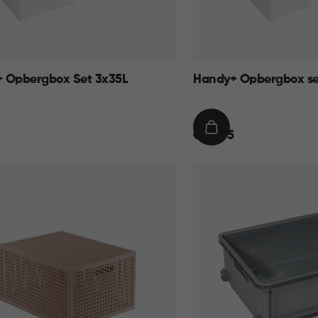
 Opbergbox Set 3x35L
Handy+ Opbergbox se
€
IN
€ 34,95
34,95
KELMAND
WINKELMAND