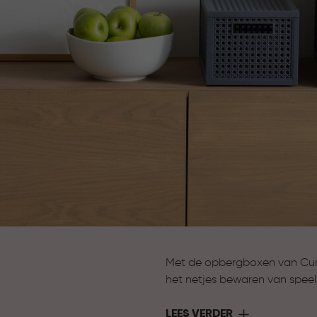
Met de opbergboxen van Curve
het netjes bewaren van speel
opbergen van seizoensartikel
overzichtelijk en binnen hand
LEES VERDER