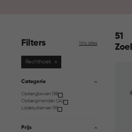
51
Filters
Wis alles
Zoe
Rechthoek
Categorie
Categorie
Opbergboxen (18)
Opbergmanden (24)
filter
Ladesystemen (9)
Prijs