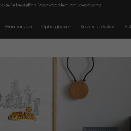
op je 1e bestelling.
Voorwaarden van toepassing
Wasmanden
Opbergboxen
Keuken en koken
Sc