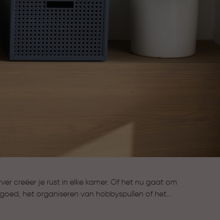
r creëer je rust in elke kamer. Of het nu gaat om
goed, het organiseren van hobbyspullen of het
en, onze opbergboxen helpen je om alles
bereik te houden. Kies uit verschillende maten,