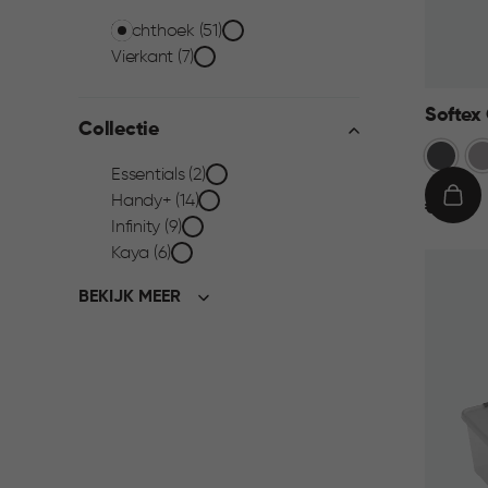
Vorm
Rechthoek (51)
Vierkant (7)
filter
Softex
Collectie
Antraci
Ta
Collectie
Essentials (2)
Handy+ (14)
€
IN
€ 9,95
filter
Infinity (9)
9,95
WIN
Kaya (6)
BEKIJK MEER