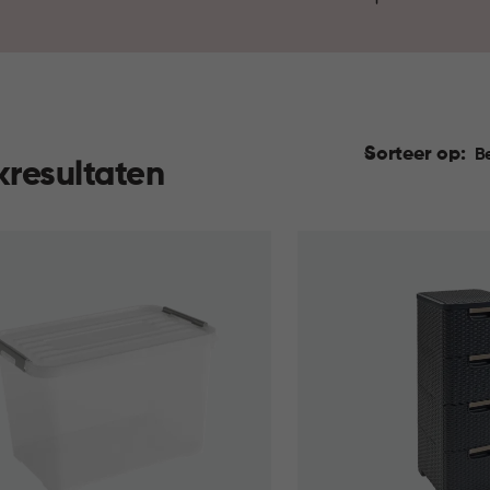
kleuren en stijlen, zodat je o
jouw behoeften. Opruimen was 
Sorteer op:
B
kresultaten