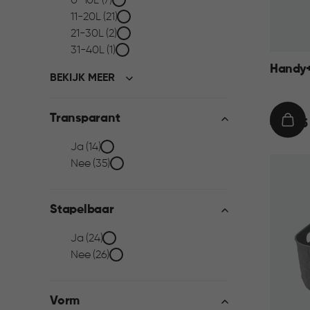
Inhoud
0-10L (7)
11-20L (21)
filter
21-30L (2)
31-40L (1)
Handy+
BEKIJK MEER
Transparant
€
€ 99,95
IN
99,95
WIN
Transparant
Ja (14)
Nee (35)
filter
Stapelbaar
Stapelbaar
Ja (24)
Nee (26)
filter
Vorm