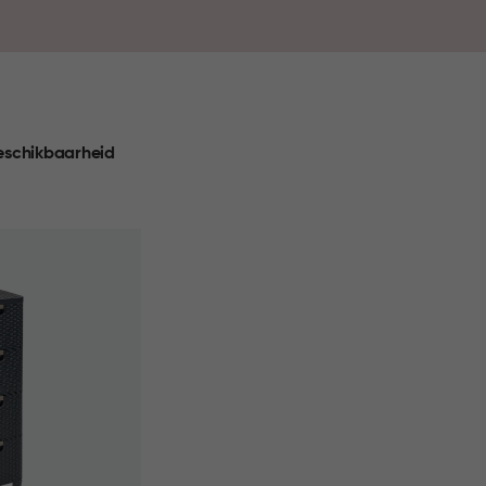
pbergoplossing perfect aansluit bij jouw interieur én
nog nooit zo makkelijk en stijlvol.
eschikbaarheid