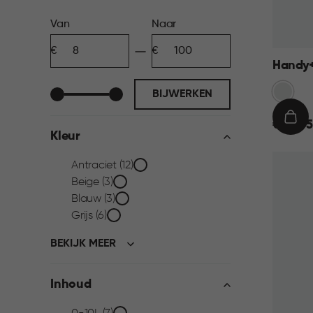
Prijs
Van
Naar
Minimum
Maximum
filter
bedrag
bedrag
Handy+
Transpa
BIJWERKEN
€
IN
€ 22,95
Kleur
22,95
WIN
Kleur
Antraciet (12)
Beige (3)
filter
Blauw (3)
Grijs (6)
BEKIJK MEER
Inhoud