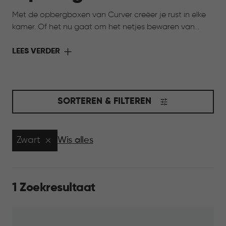
Met de opbergboxen van Curver creëer je rust in elke
kamer. Of het nu gaat om het netjes bewaren van
speelgoed, het organiseren van hobbyspullen of het
opbergen van seizoensartikelen, onze opbergboxen
LEES VERDER
helpen je om alles overzichtelijk en binnen handbereik
te houden. Kies uit verschillende maten, kleuren en
stijlen, zodat je opbergoplossing perfect aansluit bij
jouw interieur én jouw behoeften. Opruimen was nog
SORTEREN & FILTEREN
nooit zo makkelijk en stijlvol.
Zwart
Wis alles
1 Zoekresultaat