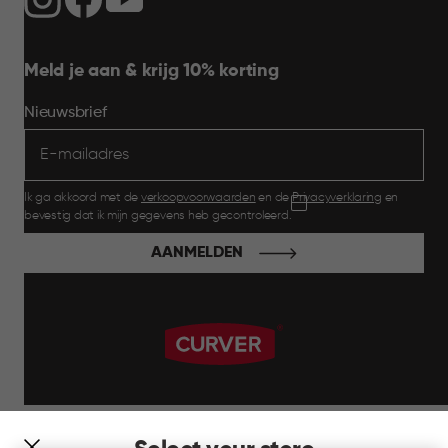
Meld je aan & krijg 10% korting
Nieuwsbrief
Ik ga akkoord met de
verkoopvoorwaarden
en de
Privacyverklaring
en
bevestig dat ik mijn gegevens heb gecontroleerd.
AANMELDEN
label.payment