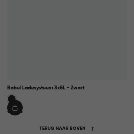
Babel Ladesysteem 3x5L - Zwart
Zwart
IN
€
€ 26,95
WINKELMAND
26,95
TERUG NAAR BOVEN