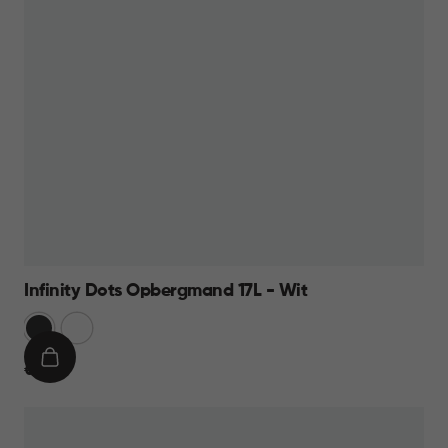
Infinity Dots Opbergmand 17L - Wit
Donkergrijs
Wit
IN
€
€ 9,95
WINKELMAND
9,95