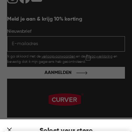
Meld je aan & krijg 10% korting
Nieuwsbrief
Ik ga akkoord met de
verkoopvoorwaarden
en de
Privacyverklaring
en
bevestig dat ik mijn gegevens heb gecontroleerd.
AANMELDEN
label.payment
Select your store