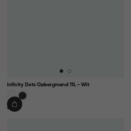
Infinity Dots Opbergmand 11L - Wit
Wit
Donkergrijs
IN
€
€ 8,95
WINKELMAND
8,95