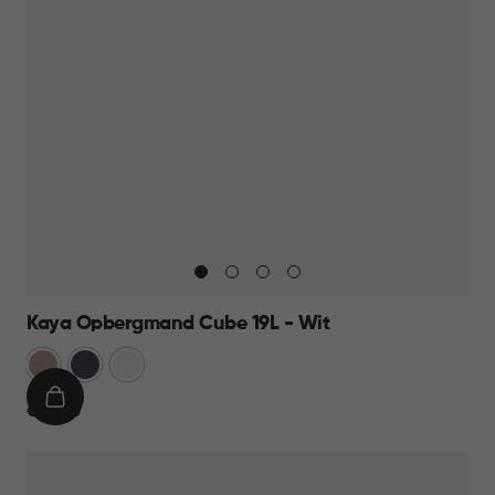
Kaya Opbergmand Cube 19L - Wit
Warm
Antraciet
Wit
Taupe
IN
€
€ 12,95
WINKELMAND
12,95