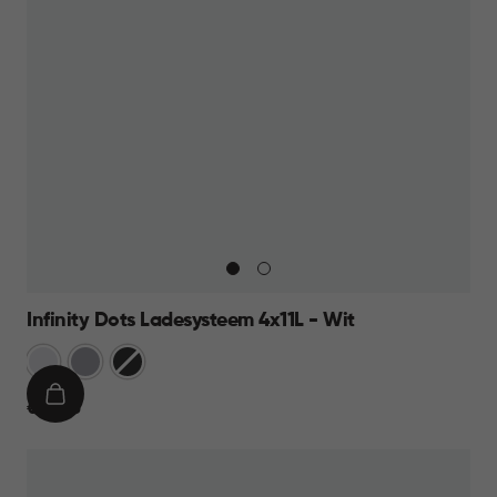
Infinity Dots Ladesysteem 4x11L - Wit
Wit
Licht
Donkergrijs
Grijs
IN
€
€ 39,95
WINKELMAND
39,95