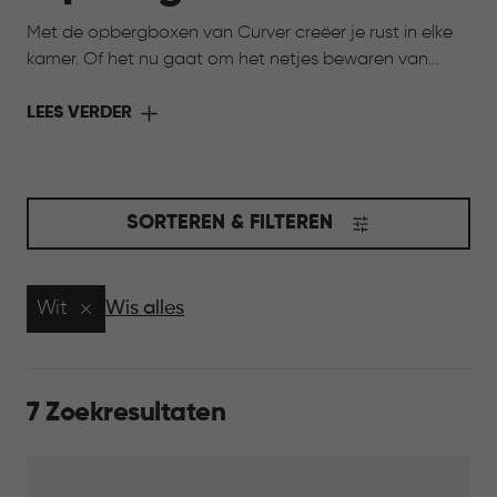
Met de opbergboxen van Curver creëer je rust in elke
kamer. Of het nu gaat om het netjes bewaren van
speelgoed, het organiseren van hobbyspullen of het
opbergen van seizoensartikelen, onze opbergboxen
LEES VERDER
helpen je om alles overzichtelijk en binnen handbereik
te houden. Kies uit verschillende maten, kleuren en
stijlen, zodat je opbergoplossing perfect aansluit bij
jouw interieur én jouw behoeften. Opruimen was nog
SORTEREN & FILTEREN
nooit zo makkelijk en stijlvol.
Wit
Wis alles
7 Zoekresultaten