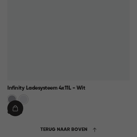
Infinity Ladesysteem 4x11L - Wit
Licht
Wit
Grijs
IN
€
€ 39,95
WINKELMAND
39,95
TERUG NAAR BOVEN